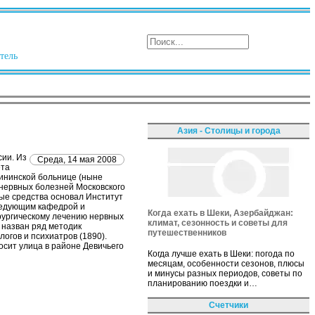
тель
Азия - Столицы и города
сии. Из
Среда, 14 мая 2008
ета
рининской больнице (ныне
 нервных болезней Московского
ные средства основал Институт
аведующим кафедрой и
Когда ехать в Шеки, Азербайджан:
рургическому лечению нервных
климат, сезонность и советы для
 назван ряд методик
путешественников
огов и психиатров (1890).
осит улица в районе Девичьего
Когда лучше ехать в Шеки: погода по
месяцам, особенности сезонов, плюсы
и минусы разных периодов, советы по
планированию поездки и…
Счетчики