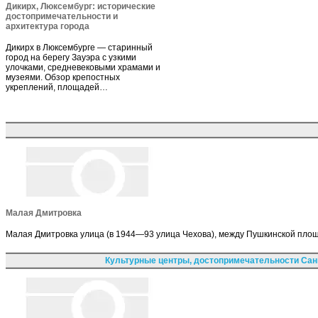
Дикирх, Люксембург: исторические
достопримечательности и
архитектура города
Дикирх в Люксембурге — старинный
город на берегу Зауэра с узкими
улочками, средневековыми храмами и
музеями. Обзор крепостных
укреплений, площадей…
Малая Дмитровка
Малая Дмитровка улица (в 1944—93 улица Чехова), между Пушкинской площ
Культурные центры, достопримечательности Сан