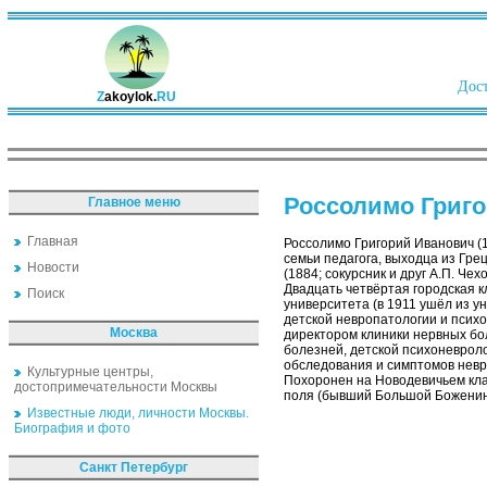
Дост
Z
akoylok.
RU
Россолимо Григ
Главное меню
Главная
Россолимо Григорий Иванович (1
семьи педагога, выходца из Гре
Новости
(1884; сокурсник и друг А.П. Ч
Двадцать четвёртая городская 
Поиск
университета (в 1911 ушёл из у
детской невропатологии и психо
Москва
директором клиники нервных бо
болезней, детской психоневроло
обследования и симптомов невр
Культурные центры,
Похоронен на Новодевичьем клад
достопримечательности Москвы
поля (бывший Большой Боженин
Известные люди, личности Москвы.
Биография и фото
Санкт Петербург