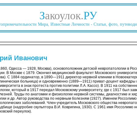
З
акоулок.
РУ
опримечательности Мира, Известные Личности - Статьи, фото, путеводи
орий Иванович
860, Одесса — 1928, Москва), основоположник детской невропатологии в Рос
ции. В Москве с 1879. Окончил медицинский факультет Московского университ
ехова). С 1884 ординатор, в 1890—1911 директор нервной клиники в Новоекате
клиническая больница) и одновременно (1889—1911) приват-доцент кафедры
ниверситета в знак протеста против политики Л.А. Кассо). В 1911 на собствен
логии, который в 1917 передал Московскому университету, где с 1917 был з
лезней. Труды по анатомии и физиологии нервной системы, диагностике и хи
гии и др. Автор руководства по нервным болезням (1927). Именем Россолимо
ологических заболеваний. Член-учредитель Московского общества невропатол
бище (надгробие скульптора В.И. Ковригина, 1930). С 1961 имя Россолимо н
овский переулок).