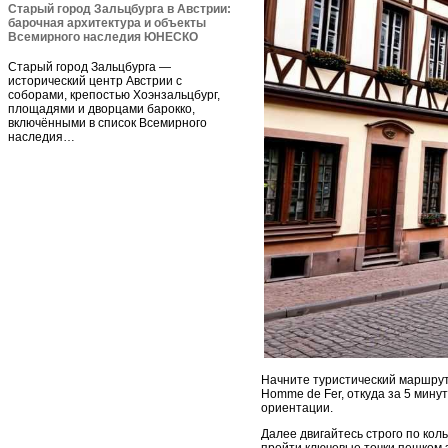
Старый город Зальцбурга в Австрии:
барочная архитектура и объекты
Всемирного наследия ЮНЕСКО
Старый город Зальцбурга —
исторический центр Австрии с
соборами, крепостью Хоэнзальцбург,
площадями и дворцами барокко,
включёнными в список Всемирного
наследия…
Начните туристический маршрут 
Homme de Fer, откуда за 5 мину
ориентации.
Далее двигайтесь строго по кол
пройти ключевые точки пешком з