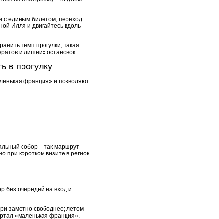
и с единым билетом; переход
ной Илля и двигайтесь вдоль
ранить темп прогулки; такая
вратов и лишних остановок.
ь в прогулку
маленькая франция» и позволяют
альный собор – так маршрут
о при коротком визите в регион
р без очередей на вход и
утри заметно свободнее; летом
вартал «маленькая франция».