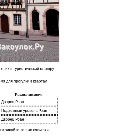
ть их в туристический маршрут
мя для прогулки в квартал
Расположение
Дворец Роан
Подземный уровень Роан
Дворец Роан
матривайте только ключевые