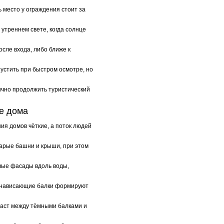
 место у ограждения стоит за
утреннем свете, когда солнце
сле входа, либо ближе к
пустить при быстром осмотре, но
ично продолжить туристический
е дома
ния домов чёткие, а поток людей
тарые башни и крыши, при этом
вые фасады вдоль воды,
 а нависающие балки формируют
траст между тёмными балками и