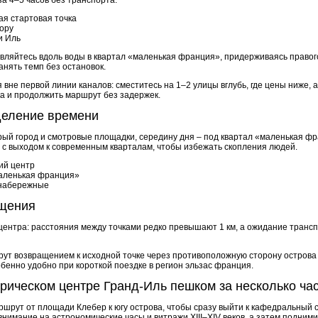
я стартовая точка
ору
и Иль
вляйтесь вдоль воды в квартал «маленькая франция», придерживаясь правог
анять темп без остановок.
вне первой линии каналов: сместитесь на 1–2 улицы вглубь, где цены ниже, 
ка и продолжить маршрут без задержек.
деление времени
ый город и смотровые площадки, середину дня – под квартал «маленькая фра
в с выходом к современным кварталам, чтобы избежать скопления людей.
ий центр
маленькая франция»
 набережные
ещения
 центра: расстояния между точками редко превышают 1 км, а ожидание транс
ут возвращением к исходной точке через противоположную сторону острова
собенно удобно при короткой поездке в регион эльзас франция.
орическом центре Гранд-Иль пешком за несколько ча
ршрут от площади Клебер к югу острова, чтобы сразу выйти к кафедральный 
внимание на астрономические часы и витражи XIII–XIV веков, а затем подни