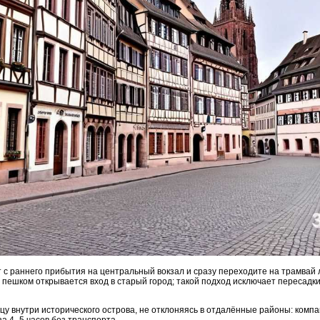
с раннего прибытия на центральный вокзал и сразу переходите на трамвай 
т пешком открывается вход в старый город; такой подход исключает пересадки
ьцу внутри исторического острова, не отклоняясь в отдалённые районы: комп
а 4–5 часов без транспорта.