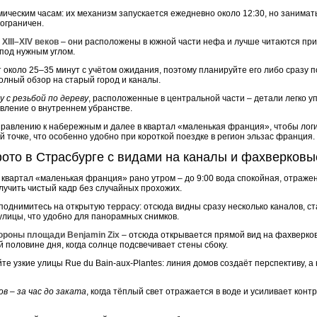
ическим часам: их механизм запускается ежедневно около 12:30, но занимать
 ограничен.
XIII–XIV веков
– они расположены в южной части нефа и лучше читаются при 
 под нужным углом.
коло 25–35 минут с учётом ожидания, поэтому планируйте его либо сразу по
олный обзор на старый город и каналы.
 с резьбой по дереву
, расположенные в центральной части – детали легко у
ление о внутреннем убранстве.
правлению к набережным и далее в квартал «маленькая франция», чтобы лог
й точке, что особенно удобно при короткой поездке в регион эльзас франция.
ото в Страсбурге с видами на каналы и фахверковы
 в квартал «маленькая франция» рано утром – до 9:00 вода спокойная, отраже
лучить чистый кадр без случайных прохожих.
поднимитесь на открытую террасу: отсюда видны сразу несколько каналов, с
 улицы, что удобно для панорамных снимков.
тороны площади Benjamin Zix
– отсюда открывается прямой вид на фахверко
половине дня, когда солнце подсвечивает стены сбоку.
йте узкие улицы Rue du Bain-aux-Plantes: линия домов создаёт перспективу,
в – за час до заката
, когда тёплый свет отражается в воде и усиливает кон