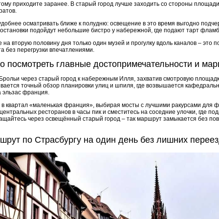
тому приходите заранее. В старый город лучше заходить со стороны площад
ратов.
добнее осматривать ближе к полудню: освещение в это время выгодно подче
 остановки подойдут небольшие бистро у набережной, где подают тарт фламб
е на вторую половину дня только один музей и прогулку вдоль каналов – это 
а без перегрузки впечатлениями.
о посмотреть главные достопримечательности и ма
рольи через старый город к набережным Илля, захватив смотровую площадк
крывается точный обзор планировки улиц и шпиля, где возвышается кафедраль
 эльзас франция.
 в квартал «маленькая франция», выбирая мосты с лучшими ракурсами для фо
центральных ресторанов в часы пик и сместитесь на соседние улочки, где под
вращайтесь через освещённый старый город – так маршрут замыкается без по
шрут по Страсбургу на один день без лишних перее