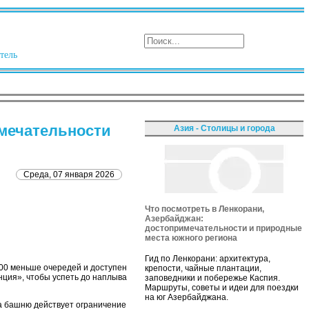
тель
имечательности
Азия - Столицы и города
Среда, 07 января 2026
Что посмотреть в Ленкорани,
Азербайджан:
достопримечательности и природные
места южного региона
Гид по Ленкорани: архитектура,
:00 меньше очередей и доступен
крепости, чайные плантации,
нция», чтобы успеть до наплыва
заповедники и побережье Каспия.
Маршруты, советы и идеи для поездки
на юг Азербайджана.
на башню действует ограничение