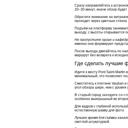
Сразу направляйтесь к астроном
20–30 минут, иначе обзор будет
Обратите внимание на витражи 
проходит через цветные стекла
Подъём на платформу занимает о
выходу; с высоты открывается п
Не пропустите орган и кафедру
именно они формируют представ
После выхода двигайтесь по на
маршрут без возврата к исходно
Где сделать лучшие ф
Идите к мосту Pont Saint-Martin
минимальный, что позволяет по
Сместитесь к плотине Vauban и 
угол обзора шире, чем с уровня
В старый город заходите со с
особенно выигрышный во второй 
Для кадров с глубиной использу
естественную рамку для фото.
Лучшее время для съёмки канало
светлой штукатуркой.