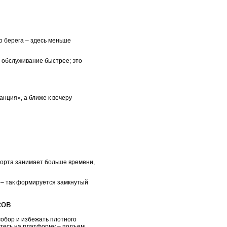
о берега – здесь меньше
а обслуживание быстрее; это
нция», а ближе к вечеру
порта занимает больше времени,
 – так формируется замкнутый
сов
собор и избежать плотного
митесь на платформу – подъем