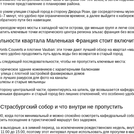
ет точное представление о планировке района.
 узким улицам старый город в сторону Дворца Роан, где сосредоточены музе
–7 минут, что удобно при ограниченном времени, а далее выйдите к набереж
братного пути без навигации.
еходом через мосты к западной части острова, где меньше групп и легче сох
ватить ключевые точки исторического центра региона эльзас франция без воз
льности квартала Маленькая Франция стоит включит
onts Couverts и плотине Vauban: эти точки дают лучший обзор на квартал «
 чего удобно продолжить путь вдоль воды без возвратов в старый город.
 следующей последовательности, чтобы не пропустить ключевые места:
сторическое здание кожевников с характерными балконами
 – улица с плотной застройкой фахверковых домов
 из лучших ракурсов для фото на каналы
шлюзы и старые мельницы
сторону центральной части, ориентируясь на шпиль, где возвышается кафедр
енькая франция» и старый город без лишних отклонений, что особенно удобн
 Страсбургский собор и что внутри не пропустить
00, когда поток минимальный и можно спокойно осмотреть кафедральный собо
оить посещение в туристический маршрут без задержек.
м в выходные, а в зимний период, за исключением рождественских недель, вн
 11:00 до 15:00, поэтому этот интервал лучше использовать для прогулки в к