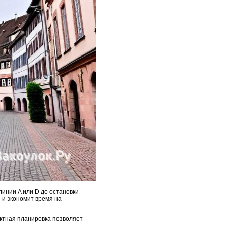
линии A или D до остановки
 и экономит время на
актная планировка позволяет