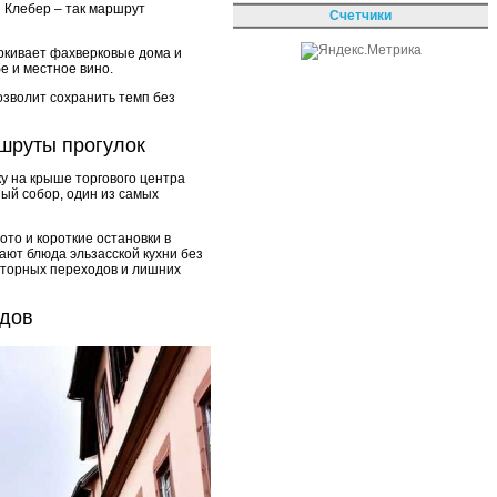
и Клебер – так маршрут
Счетчики
ркивает фахверковые дома и
е и местное вино.
позволит сохранить темп без
ршруты прогулок
у на крыше торгового центра
ный собор, один из самых
то и короткие остановки в
ают блюда эльзасской кухни без
вторных переходов и лишних
здов