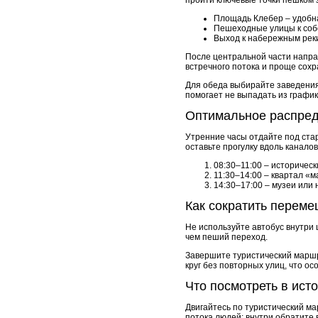
Площадь Клебер – удобна
Пешеходные улицы к соб
Выход к набережным рек
После центральной части напра
встречного потока и проще сохр
Для обеда выбирайте заведения 
помогает не выпадать из графи
Оптимальное распре
Утренние часы отдайте под стар
оставьте прогулку вдоль канало
08:30–11:00 – историческ
11:30–14:00 – квартал «
14:30–17:00 – музеи или
Как сократить перем
Не используйте автобус внутри
чем пеший переход.
Завершите туристический маршр
круг без повторных улиц, что о
Что посмотреть в ист
Двигайтесь по туристический ма
потока людей; внутри обратите 