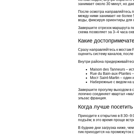
занимает около 30 минут, но да
После осмотра направляйтесь по
между ними занимает не более 5
воды, фиксируя ориентиры для о
Завершите отрезок маршрута пер
схема позволяет за 3–4 часа ох
Какие достопримечате
Сразу направляйтесь к мостам P
оценить систему каналов, после
Внутри района придерживайтесь
Maison des Tanneurs – и
Rue du Bain-aux-Plantes
Мост Saint-Martin – один
Набережные с видом на 
Завершите прогулку выходом в 
логично соединяет квартал «мал
эльзас франция.
Когда лучше посетить
Приходите к открытию в 8:30–9:
подъём; в это время проще встр
В будние дни загрузка ниже, че
пик приходится на промежуток с