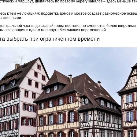
истический маршрут, двигайтесь по правому берегу каналов – здесь меньше т
сь к тем же локациям: подсветка домов и мостов создаёт равномерное освещ
асыщенными.
центральной части, где старый город постепенно сменяется более широкими 
эльзас франция в одном маршруте без лишних перемещений.
га выбрать при ограниченном времени