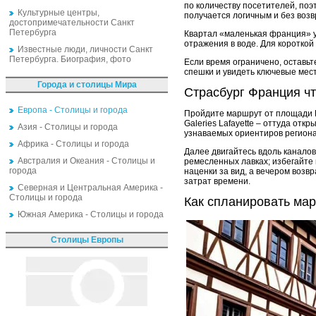
по количеству посетителей, поэ
Культурные центры,
получается логичным и без возв
достопримечательности Санкт
Петербурга
Квартал «маленькая франция» у
отражения в воде. Для короткой
Известные люди, личности Санкт
Петербурга. Биография, фото
Если время ограничено, оставьт
спешки и увидеть ключевые мест
Города и столицы Мира
Страсбург Франция чт
Европа - Столицы и города
Пройдите маршрут от площади Б
Galeries Lafayette – оттуда от
Азия - Столицы и города
узнаваемых ориентиров региона
Африка - Столицы и города
Далее двигайтесь вдоль каналов
Австралия и Океания - Столицы и
ремесленных лавках; избегайте 
города
наценки за вид, а вечером воз
затрат времени.
Северная и Центральная Америка -
Столицы и города
Как спланировать мар
Южная Америка - Столицы и города
Столицы Европы