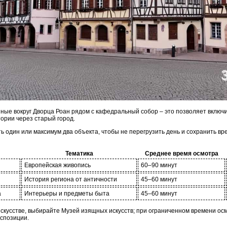
ные вокруг Дворца Роан рядом с кафедральный собор – это позволяет включи
ории через старый город.
 один или максимум два объекта, чтобы не перегрузить день и сохранить вре
Тематика
Среднее время осмотра
Европейская живопись
60–90 минут
История региона от античности
45–60 минут
а
Интерьеры и предметы быта
45–60 минут
искусстве, выбирайте Музей изящных искусств; при ограниченном времени ос
кспозиции.