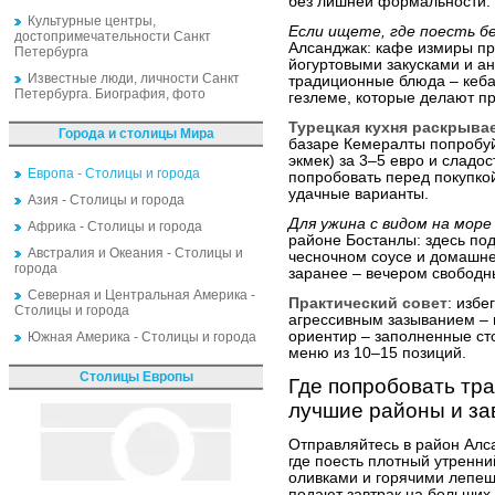
без лишней формальности.
Культурные центры,
Если ищете, где поесть б
достопримечательности Санкт
Алсанджак: кафе измиры пр
Петербурга
йогуртовыми закусками и ан
Известные люди, личности Санкт
традиционные блюда – кеба
Петербурга. Биография, фото
гезлеме, которые делают пр
Турецкая кухня раскрыва
Города и столицы Мира
базаре Кемералты попробуй
экмек) за 3–5 евро и сладо
Европа - Столицы и города
попробовать перед покупкой
удачные варианты.
Азия - Столицы и города
Для ужина с видом на море
Африка - Столицы и города
районе Бостанлы: здесь под
Австралия и Океания - Столицы и
чесночном соусе и домашне
города
заранее – вечером свободны
Северная и Центральная Америка -
Практический совет
: избе
Столицы и города
агрессивным зазыванием – 
ориентир – заполненные ст
Южная Америка - Столицы и города
меню из 10–15 позиций.
Столицы Европы
Где попробовать тр
лучшие районы и за
Отправляйтесь в район Алса
где поесть плотный утренн
оливками и горячими лепе
подают завтрак на больших 