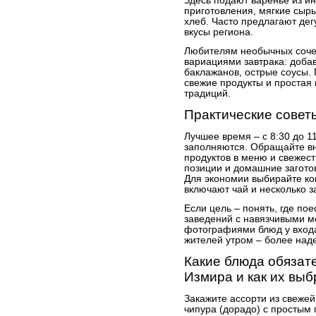
Здесь подают варенье из и
приготовления, мягкие сыр
хлеб. Часто предлагают де
вкусы региона.
Любителям необычных сочет
вариациями завтрака: доба
баклажанов, острые соусы. 
свежие продукты и простая 
традиций.
Практические совет
Лучшее время – с 8:30 до 1
заполняются. Обращайте в
продуктов в меню и свежест
позиции и домашние загото
Для экономии выбирайте к
включают чай и несколько з
Если цель – понять, где по
заведений с навязчивыми м
фотографиями блюд у входа
жителей утром – более над
Какие блюда обязате
Измира и как их выб
Закажите ассорти из свежей
чипура (дорадо) с простым 