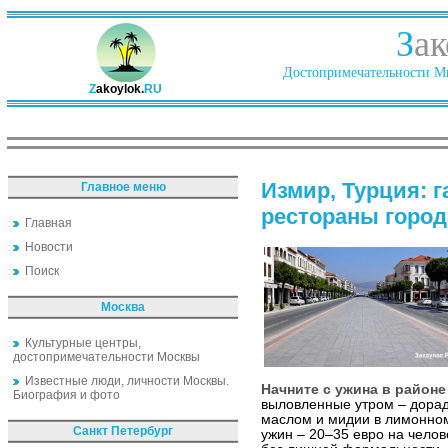
З
ак
Достопримечательности Ми
Z
akoylok.
RU
Измир, Турция: 
Главное меню
рестораны город
Главная
Новости
Поиск
Москва
Культурные центры,
достопримечательности Москвы
Известные люди, личности Москвы.
Начните с ужина в район
Биография и фото
выловленные утром – дорад
маслом и мидии в лимонном
Санкт Петербург
ужин – 20–35 евро на челов