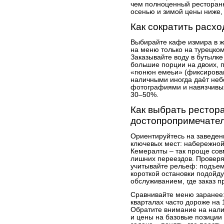
чем полноценный ресторанн
осенью и зимой цены ниже, 
Как сократить расхо
Выбирайте кафе измирa в ж
на меню только на турецком
Заказывайте воду в бутылке
большие порции на двоих,
«гюнюн емеьи» (фиксирован
наличными иногда даёт неб
фотографиями и навязчивых
30–50%.
Как выбрать рестор
достопропримечате
Ориентируйтесь на заведен
ключевых мест: набережной
Кемералты – так проще сов
лишних переездов. Проверя
учитывайте рельеф: подъемы
короткой остановки подойд
обслуживанием, где заказ п
Сравнивайте меню заранее:
кварталах часто дороже на 
Обратите внимание на нали
и цены на базовые позиции 