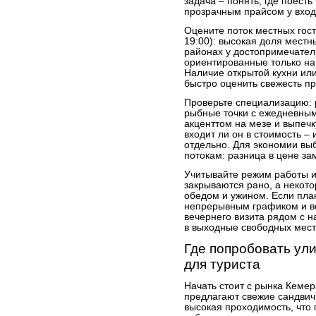
задача – понять, где поест
прозрачным прайсом у входа
Оцените поток местных гост
19:00): высокая доля местн
районах у достопримечател
ориентированные только на
Наличие открытой кухни ил
быстро оценить свежесть пр
Проверьте специализацию:
рыбные точки с ежедневным
акценттом на мезе и выпечку
входит ли он в стоимость –
отдельно. Для экономии в
потокам: разница в цене за
Учитывайте режим работы и
закрываются рано, а некот
обедом и ужином. Если пла
непрерывным графиком и в
вечернего визита рядом с 
в выходные свободных мест
Где попробовать ули
для туриста
Начать стоит с рынка Кеме
предлагают свежие сандвичи
высокая проходимость, что 