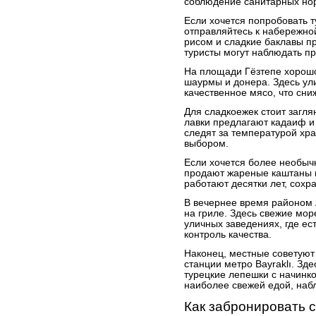
соблюдение санитарных но
Если хочется попробовать т
отправляйтесь к набережной
рисом и сладкие баклавы п
туристы могут наблюдать п
На площади Гёзтепе хорошо
шаурмы и донера. Здесь ул
качественное мясо, что сн
Для сладкоежек стоит загля
лавки предлагают кадаиф 
следят за температурой хр
выбором.
Если хочется более необычн
продают жареные каштаны и 
работают десятки лет, сохр
В вечернее время районом 
на гриле. Здесь свежие мо
уличных заведениях, где ест
контроль качества.
Наконец, местные советуют
станции метро Bayraklı. З
турецкие лепешки с начинко
наиболее свежей едой, наб
Как забронировать 