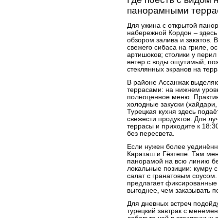
панорамными терра
Для ужина с открытой пано
набережной Кордон – здесь 
обзором залива и закатов. 
свежего сибаса на гриле, о
артишоков; столики у перил
ветер с воды ощутимый, по
стеклянных экранов на терр
В районе Ассанжак выделя
террасами: на нижнем уров
полноценное меню. Практик
холодные закуски (хайдари, 
Турецкая кухня здесь подаё
свежести продуктов. Для лу
террасы и приходите к 18:3
без пересвета.
Если нужен более уединённ
Караташ и Гёзтепе. Там ме
панорамой на всю линию бе
локальные позиции: кумру 
салат с гранатовым соусом.
предлагает фиксированные 
выгоднее, чем заказывать п
Для дневных встреч подойду
турецкий завтрак с менеме