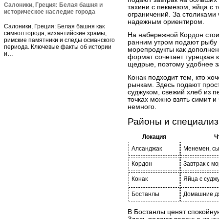
Салоники, Греция: Белая башня и
тахини с пекмезом, яйца с 
историческое наследие города
ограничений. За столиками 
надежным ориентиром.
Салоники, Греция: Белая башня как
символ города, византийские храмы,
На набережной Кордон стои
римские памятники и следы османского
ранним утром подают рыбу 
периода. Ключевые факты об истории
морепродукты как дополнен
и…
формат сочетает турецкая 
щедрые, поэтому удобнее з
Конак подходит тем, кто хоч
рынкам. Здесь подают прост
суджуком, свежий хлеб из пе
точках можно взять симит и
немного.
Районы и специали
Локация
Ч
Алсанджак
Менемен, сы
Кордон
Завтрак с м
Конак
Яйца с судж
Бостанлы
Домашние д
В Бостанлы ценят спокойн