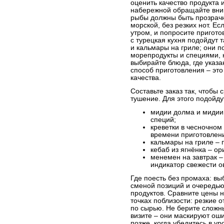
оценить качество продукта и
набережной обращайте вним
рыбы должны быть прозрачн
морской, без резких нот. Ес
утром, и попросите пригото
с турецкая кухня подойдут 
и кальмары на гриле; они п
морепродукты и специями, 
выбирайте блюда, где указ
способ приготовления – это
качества.
Составьте заказ так, чтобы 
тушение. Для этого подойду
мидии долма и мидии 
специй;
креветки в чесночном
времени приготовлен
кальмары на гриле – 
кебаб из ягнёнка – ор
менемен на завтрак –
индикатор свежести о
Где поесть без промаха: вы
сменой позиций и очередью
продуктов. Сравните цены н
точках поблизости: резкие 
по сырью. Не берите сложн
визите – они маскируют оши
позже, когда убедитесь в ур