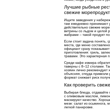
Лучшие рыбные рест
свежие морепродук
Ищите заведения у набереж
там ежедневно принимают у
действительно свежие море
витрины со льдом и целой 
жабрами – такой продукт по
Если стоит задача понять, 
места, где меню составлено
официант сразу показывает 
приготовления: гриль, запе
травами. Это характерная п
Среди кафе измирa обрати
таверны с 8–12 столами. Та
хозяин лично рекомендует х
объясняя, откуда привезли 
формат снижает риск получ
Как проверить свеж
Выбирая блюда, отдавайте 
с оливковым маслом, лимон
маскируют качество. Хороши
мезе: салат из осьминога,
легкой панировке.