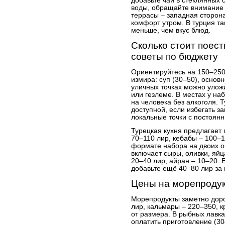
добавьте чай в стеклянных с
воды, обращайте внимание 
террасы – западная сторона
комфорт утром. В турция та
меньше, чем вкус блюд.
Сколько стоит поест
советы по бюджету
Ориентируйтесь на 150–250
измирa: суп (30–50), основн
уличных точках можно уложи
или гезлеме. В местах у на
на человека без алкоголя. 
доступной, если избегать з
локальные точки с постоян
Турецкая кухня предлагает
70–110 лир, кебабы – 100–1
формате набора на двоих о
включает сыры, оливки, яйц
20–40 лир, айран – 10–20. 
добавьте ещё 40–80 лир за
Цены на морепродук
Морепродукты заметно дор
лир, кальмары – 220–350, к
от размера. В рыбных лавк
оплатить приготовление (30–