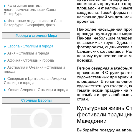
совместить прогулки по ст
Культурные центры,
площадок и
театры и выс
достопримечательности Санкт
ежедневно. Такой формат по
Петербурга
несколько дней увидеть ма
Известные люди, личности Санкт
проектов.
Петербурга. Биография, фото
Наиболее насыщенная прог
проходят
культурные мер
Города и столицы Мира
Панова, небольшие галереи
независимых трупп. Здесь п
Европа - Столицы и города
фотопроекты, сценические 
балканских коллективов. Ра
Азия - Столицы и города
поэтому путешественники м
поездки.
Африка - Столицы и города
Австралия и Океания - Столицы и
Регион
северная македония
города
праздников. В Струмица это
художественных ярмарках и
Северная и Центральная Америка -
площадках. В течение одног
Столицы и города
художественную галерею, в
Южная Америка - Столицы и города
тематический праздник на 
ансамбли и приглашённые и
стран.
Столицы Европы
Культурная жизнь С
фестивали традиции
Македонии
Выбирайте поездку на апре