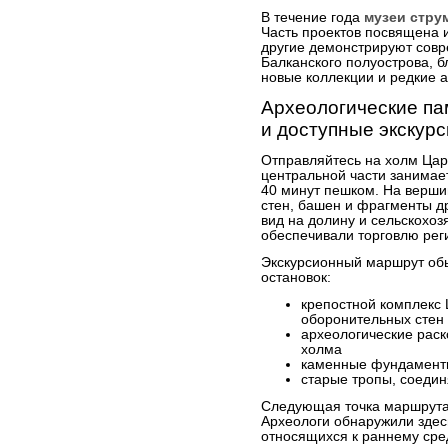
В течение года
музеи стр
Часть проектов посвящена 
другие демонстрируют сов
Балканского полуострова, б
новые коллекции и редкие 
Археологические па
и доступные экскур
Отправляйтесь на холм Цар
центральной части занимает
40 минут пешком. На верши
стен, башен и фрагменты д
вид на долину и сельскохо
обеспечивали торговлю ре
Экскурсионный маршрут об
остановок:
крепостной комплекс 
оборонительных стен
археологические раск
холма
каменные фундаменты
старые тропы, соеди
Следующая точка маршрута
Археологи обнаружили здесь
относящихся к раннему ср