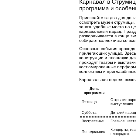
Карнавал в Струмиц
программа и особен
Приезжайте за два дня до г
осмотреть музеи струмицы,
занять удобные места на це
карнавальный парад. Праз
разворачивается в конце зи
собирает коллективы со все
Основные события проходя
прилегающих улицах. Здесь
конструкции и площадки дл
проходят театры и выставк
костюмированные перформа
коллективы и приглашённые
Карнавальная неделя включ
День
программы
Открытие карн
Пятница
выступления
Суббота
Детский парад
Воскресенье
Главное шест
Концерты, теа
Понедельник
площадках