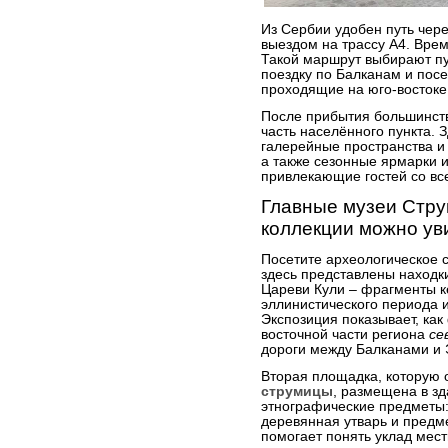
Из Сербии удобен путь чер
выездом на трассу A4. Врем
Такой маршрут выбирают п
поездку по Балканам и пос
проходящие на юго-востоке
После прибытия большинств
часть населённого пункта. 
галерейные пространства и 
а также сезонные ярмарки 
привлекающие гостей со вс
Главные музеи Стру
коллекции можно ув
Посетите археологическое с
здесь представлены находк
Цареви Кули – фрагменты к
эллинистического периода 
Экспозиция показывает, как
восточной части региона
се
дороги между Балканами и 
Вторая площадка, которую
струмицы
, размещена в зд
этнографические предметы:
деревянная утварь и предм
помогает понять уклад мес