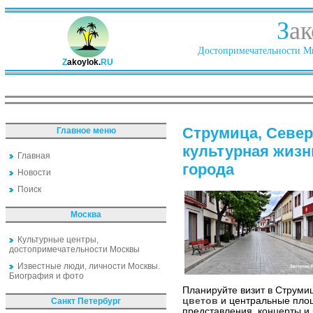
З
ак
Достопримечательности Ми
Z
akoylok.
RU
Струмица, Север
Главное меню
культурная жизн
Главная
города
Новости
Поиск
Москва
Культурные центры,
достопримечательности Москвы
Известные люди, личности Москвы.
Биография и фото
Планируйте визит в Струмиц
цветов
и центральные пло
Санкт Петербург
представления, концерты и 