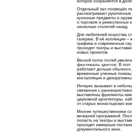
которое сохраняется в доли
Отдельный зал посвящён пе
рассматривают рукописные 
кухонные предметы и оружи
о торговле и ремесленных 
несколько столетий назад.
Для любителей искусства с
галерею. В её коллекции – 
графика и современные ску
проходят театры и выставки
новых проектов.
Весной поток гостей увелич
фестиваль цветов
. В это
работают дольше обычного,
временные уличные показы,
инсталляции и декоративны
Интерес вызывает и неболь
связанная с раннехристиан
выставлены фрагменты каме
церковной архитектуры, на
от старых монастырских ко
Многие путешественники с
вечерней программой. Посл
попасть на театры и выставк
проходят камерные постано
документального кино.