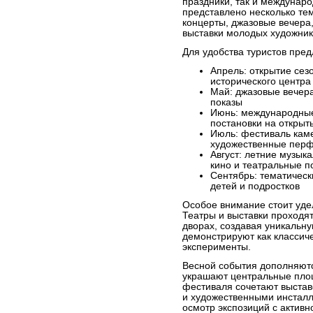
праздники, так и междунар
представлено несколько те
концерты, джазовые вечера,
выставки молодых художник
Для удобства туристов пре
Апрель: открытие сез
исторического центра
Май: джазовые вечер
показы
Июнь: международные
постановки на открыт
Июль: фестиваль каме
художественные пер
Август: летние музык
кино и театральные п
Сентябрь: тематическ
детей и подростков
Особое внимание стоит уде
Театры и выставки проходят
дворах, создавая уникальн
демонстрируют как классич
эксперименты.
Весной события дополняю
украшают центральные пло
фестиваля сочетают выстав
и художественными инсталл
осмотр экспозиций с активн