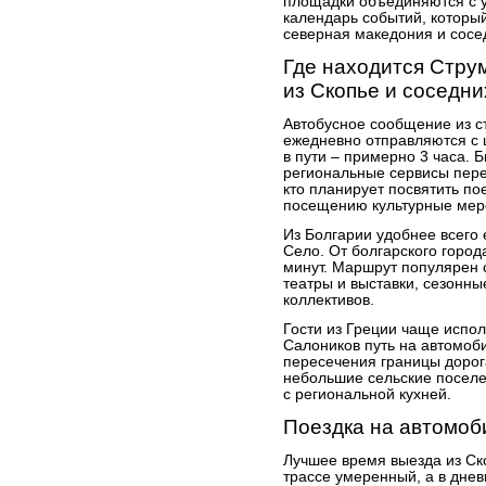
площадки объединяются с 
календарь событий, который
северная македония и сосед
Где находится Струм
из Скопье и соседни
Автобусное сообщение из с
ежедневно отправляются с 
в пути – примерно 3 часа. 
региональные сервисы пере
кто планирует посвятить п
посещению культурные мер
Из Болгарии удобнее всего
Село. От болгарского город
минут. Маршрут популярен 
театры и выставки, сезонны
коллективов.
Гости из Греции чаще испол
Салоников путь на автомоби
пересечения границы дорог
небольшие сельские поселе
с региональной кухней.
Поездка на автомоб
Лучшее время выезда из Ско
трассе умеренный, а в дне