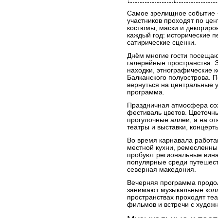
Самое зрелищное событие 
участников проходят по це
костюмы, маски и декорир
каждый год: исторические 
сатирические сценки.
Днём многие гости посеща
галерейные пространства. 
находки, этнографические 
Балканского полуострова. 
вернуться на центральные 
программа.
Праздничная атмосфера сох
фестиваль цветов. Цветочн
прогулочные аллеи, а на о
театры и выставки, концерт
Во время карнавала работ
местной кухни, ремесленны
пробуют региональные вина
популярные среди путешест
северная македония.
Вечерняя программа продол
занимают музыкальные колле
пространствах проходят теа
фильмов и встречи с худож