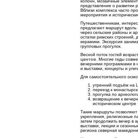
колонн, мозаичные элемент
представление о развитии р
Вблизи комплекса часто пр
мероприятия и исторически
Путешественникам, интере
предлагают маршрут вдоль 
через сельские районы и ар
остатки римских строений,
керамики. Экскурсия занима
групповых прогулок.
Весной поток гостей возра
цветов
. Многие гиды совм
вечерними программами в н
и выставки, концерты и ули
Для самостоятельного осмо
утренний подъём на 
переезд к монастырс
прогулка по археоло
возвращение к вечер
историческом центре
Такие маршруты позволяют 
укрепления, религиозные па
затем продолжить вечер в а
выставки, лекции и сезонн
региона северная македони