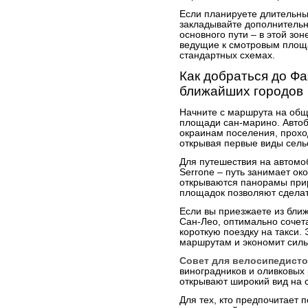
Если планируете длительны
закладывайте дополнительн
основного пути – в этой зо
ведущие к смотровым площ
стандартных схемах.
Как добраться до Ф
ближайших городов
Начните с маршрута на общ
площади сан-марино. Авто
окраинам поселения, проход
открывая первые виды сель
Для путешествия на автомоб
Serrone – путь занимает око
открываются панорамы прир
площадок позволяют сделат
Если вы приезжаете из ближ
Сан-Лео, оптимально сочет
короткую поездку на такси. 
маршрутам и экономит силы
Совет для велосипедисто
виноградников и оливковых
открывают широкий вид на 
Для тех, кто предпочитает 