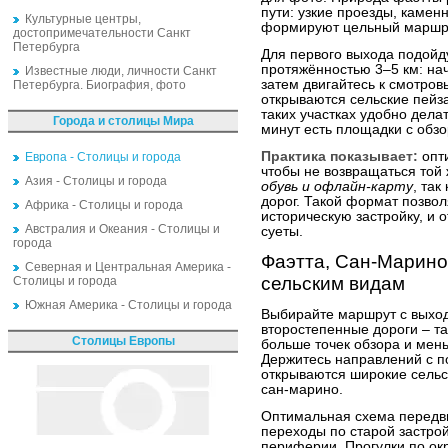
пути: узкие проезды, каме
Культурные центры,
формируют цельный маршру
достопримечательности Санкт
Петербурга
Для первого выхода подойду
протяжённостью 3–5 км: нач
Известные люди, личности Санкт
затем двигайтесь к смотров
Петербурга. Биография, фото
открываются сельские пейз
таких участках удобно дела
Города и столицы Мира
минут есть площадки с обзо
Практика показывает:
опт
Европа - Столицы и города
чтобы не возвращаться той
Азия - Столицы и города
обувь и офлайн-карту
, так
дорог. Такой формат позвол
Африка - Столицы и города
историческую застройку, и 
Австралия и Океания - Столицы и
суеты.
города
Фаэтта, Сан-Марино
Северная и Центральная Америка -
сельским видам
Столицы и города
Южная Америка - Столицы и города
Выбирайте маршрут с выход
второстепенные дороги – т
Столицы Европы
больше точек обзора и мен
Держитесь направлений с п
открываются широкие сельс
сан-марино.
Оптимальная схема передв
переходы по старой застрой
периферии. Прогулки по ок