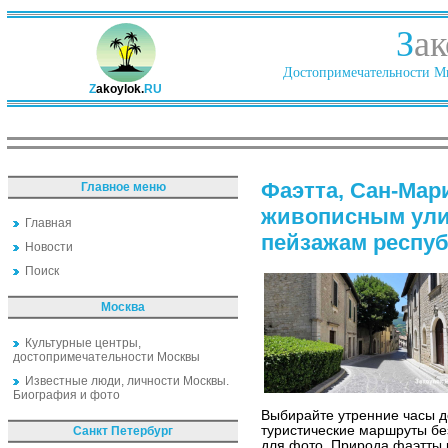
З
ак
Достопримечательности Ми
Z
akoylok.
RU
Фаэтта, Сан-Мар
Главное меню
живописным ули
Главная
пейзажам респу
Новости
Поиск
Москва
Культурные центры,
достопримечательности Москвы
Известные люди, личности Москвы.
Биография и фото
Выбирайте утренние часы д
туристические маршруты бе
Санкт Петербург
для фото. Природа фаэтты 