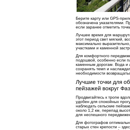
Берите карту или GPS-прило
обозначена указателями. Пр
если заранее отметить точк
Лучшее время для маршрута
этот период свет мягкий, в
максимально выразительно,
участками и каменной застр
Для комфортного передвиже
подошвой, особенно если п
каменным дорогам. Вода и 
сохранять темп и наслажда
необходимости возвращатьс
Лучшие точки для об
пейзажей вокруг Фа
Продвигайтесь к тропе вдол
удобен для спокойных прогу
наблюдать сельские пейзаж
около 1,2 км, перепад высо
для неспешного передвиже
Для фотографов оптимальн
старых стен крепости – зде