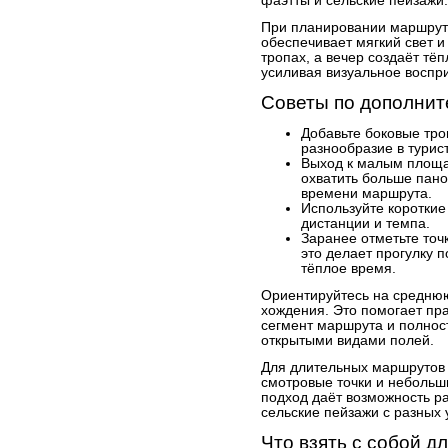
фаэтты и сельские пейзажи.
При планировании маршрута
обеспечивает мягкий свет 
тропах, а вечер создаёт тё
усиливая визуальное воспр
Советы по дополнит
Добавьте боковые тр
разнообразие в турис
Выход к малым площа
охватить больше пано
времени маршрута.
Используйте короткие
дистанции и темпа.
Заранее отметьте точ
это делает прогулку 
тёплое время.
Ориентируйтесь на среднюю
хождения. Это помогает пр
сегмент маршрута и полнос
открытыми видами полей.
Для длительных маршрутов
смотровые точки и небольши
подход даёт возможность р
сельские пейзажи с разных 
Что взять с собой д