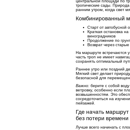
центральной площади по тр
тропические сады. Природа
ранним утром, когда свет м
Комбинированный м
Старт от автобусной 
Краткая остановка н
виноградников
Продолжение по грунт
Возврат через старые
На маршруте встречаются у
часть троп не имеет навига
сохранять оптимальный путь
Раннее утро или поздний д
Мягкий свет делает природ
безопасной для перемещени
Важно:
берите с собой воду
ветровку, особенно если п
возвышенностям. Это обесп
сосредоточиться на изучени
пейзажей.
Где начать маршрут
без потери времени
Лучше всего начинать с пло