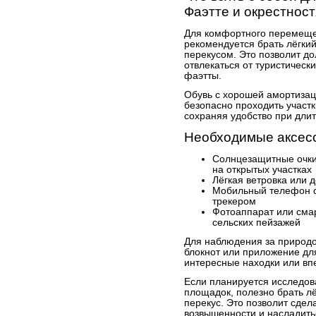
Фаэтте и окрестнос
Для комфортного перемеще
рекомендуется брать лёгки
перекусом. Это позволит до
отвлекаться от туристичес
фаэтты.
Обувь с хорошей амортиза
безопасно проходить участ
сохраняя удобство при длит
Необходимые аксес
Солнцезащитные очки 
на открытых участках
Лёгкая ветровка или 
Мобильный телефон с
трекером
Фотоаппарат или сма
сельских пейзажей
Для наблюдения за природ
блокнот или приложение дл
интересные находки или вп
Если планируется исследов
площадок, полезно брать л
перекус. Это позволит сдел
возвышенности и насладить