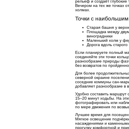
рельеф и создаёт глубокие
Вечером на тех же точках о
холмах.
Точки с наибольшим
Старая башня у верх
Площадка между двум
виноградники
Маленький холм у фер
Дорога вдоль старог
Если планируете полный ма
соединяйте эти точки кольц
разнообразие природы фаэт
без возвратов по пройденно
Для более продолжительных
северной окраине поселени
соседние коммуны сан-мари
добавляет разнообразие в 
Удобно составить маршрут 
15–20 минут ходьбы. На эти
фотографировать или набл
по мере движения по возв
Лучшее время для посещени
Мягкое освещение подчёрки
насаждениями и каменными
прогулку комфортной и при