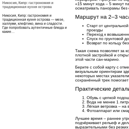
Никосия, Кипр: гастрономия и
«15 минут хода – 5 минут п
традиционная кухня острова
осматривать панорамы без 
Никосия, Кипр: гастрономия и
Маршрут на 2–3 час
традиционная кухня острова — мезе,
халлуми, клефтико, вина и сладости.
Старт от центральной
Где попробовать аутентичные блюда и
проезды
какие…
Переход к возвышенно
Спуск по грунтовой д
Возврат по кольцу бе
Такая схема позволяет за к
плотной застройкой и откр
этой части сан-марино.
Берите с собой карту с отм
визуальным ориентирам зде
некоторых местах указатели
сохранённый трек помогает 
Практические детал
Обувь с цепкой подош
Вода не менее 1 литр
Лёгкая ветровка – на
Фотоаппарат или сма
Лучшее время – раннее утро
подчёркивает рельеф и дел
выразительными без резких