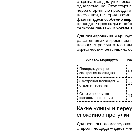
открывается доступ к неск
одновременно. Этот старт п
через старинные проезды и 
поселения, не теряя време
фаэтты здесь особенно выр
проходят через сады и неб
сельские пейзажи и холмы в
Для планирования маршрута
расстояниями и временем п
позволяет рассчитать опти
окрестностям без лишних ос
Участок маршрута
Ра
Площадь у форта –
0,
смотровая площадка
Смотровая площадка –
1,
старые переулки
Старые переулки –
1,
окраины поселения
Какие улицы и пере
спокойной прогулки
Для неспешного исследован
старой площади – здесь ми