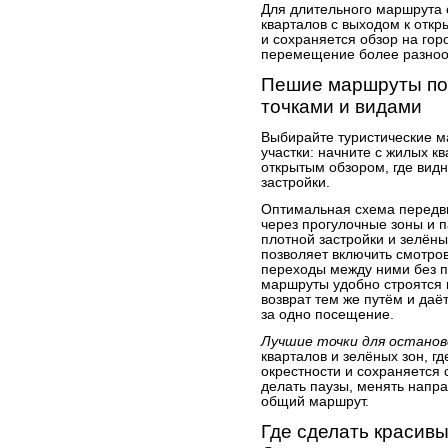
Для длительного маршрута 
кварталов с выходом к отк
и сохраняется обзор на гор
перемещение более разноо
Пешие маршруты по
точками и видами
Выбирайте туристические 
участки: начните с жилых кв
открытым обзором, где вид
застройки.
Оптимальная схема передви
через прогулочные зоны и 
плотной застройки и зелёны
позволяет включить смотров
переходы между ними без п
маршруты удобно строятся 
возврат тем же путём и даё
за одно посещение.
Лучшие точки для останов
кварталов и зелёных зон, г
окрестности и сохраняется 
делать паузы, менять напр
общий маршрут.
Где сделать красивы