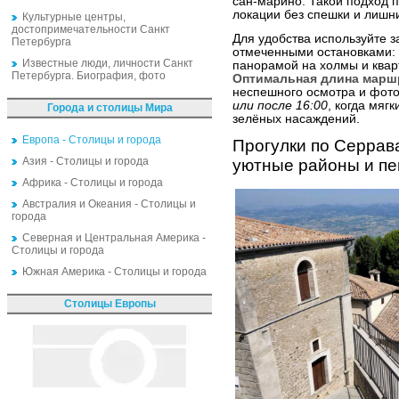
сан-марино. Такой подход п
локации без спешки и лишн
Культурные центры,
достопримечательности Санкт
Для удобства используйте 
Петербурга
отмеченными остановками: з
Известные люди, личности Санкт
панорамой на холмы и квар
Петербурга. Биография, фото
Оптимальная длина маршр
неспешного осмотра и фот
или после 16:00
, когда мяг
Города и столицы Мира
зелёных насаждений.
Европа - Столицы и города
Прогулки по Серрав
Азия - Столицы и города
уютные районы и п
Африка - Столицы и города
Австралия и Океания - Столицы и
города
Северная и Центральная Америка -
Столицы и города
Южная Америка - Столицы и города
Столицы Европы