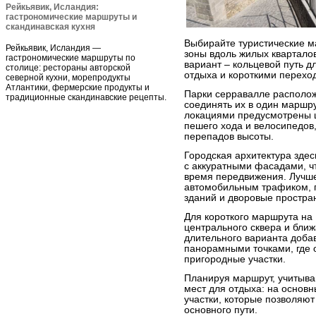
Рейкьявик, Исландия:
гастрономические маршруты и
скандинавская кухня
Выбирайте туристические м
Рейкьявик, Исландия —
зоны вдоль жилых квартало
гастрономические маршруты по
вариант – кольцевой путь д
столице: рестораны авторской
отдыха и короткими перехо
северной кухни, морепродукты
Атлантики, фермерские продукты и
Парки серравалле располож
традиционные скандинавские рецепты.
соединять их в один маршр
локациями предусмотрены 
пешего хода и велосипедов
перепадов высоты.
Городская архитектура зде
с аккуратными фасадами, ч
время передвижения. Лучш
автомобильным трафиком, г
зданий и дворовые простра
Для короткого маршрута на 
центрального сквера и бли
длительного варианта доба
панорамными точками, где 
пригородные участки.
Планируя маршрут, учитыва
мест для отдыха: на основн
участки, которые позволяют
основного пути.