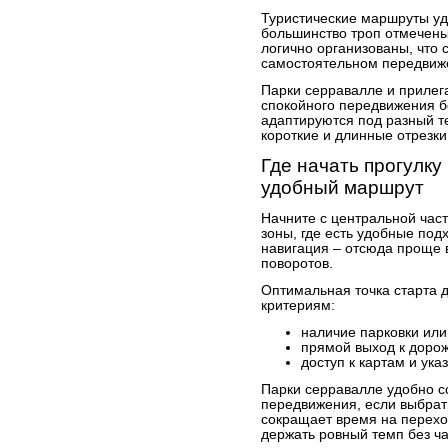
Туристические маршруты уд
большинство троп отмечены
логично организованы, что 
самостоятельном передвиж
Парки серравалле и прилег
спокойного передвижения б
адаптируются под разный т
короткие и длинные отрезки
Где начать прогулку
удобный маршрут
Начните с центральной час
зоны, где есть удобные по
навигация – отсюда проще 
поворотов.
Оптимальная точка старта 
критериям:
наличие парковки или
прямой выход к доро
доступ к картам и ука
Парки серравалле удобно с
передвижения, если выбрать
сокращает время на перехо
держать ровный темп без ча