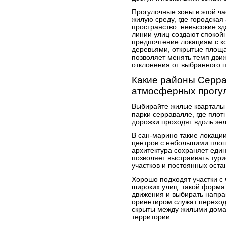
Прогулочные зоны в этой ча
жилую среду, где городская
пространство: невысокие зд
линии улиц создают спокой
предпочтение локациям с к
деревьями, открытые площа
позволяет менять темп движ
отклонения от выбранного п
Какие районы Серра
атмосферных прогу
Выбирайте жилые кварталы 
парки серравалле, где пло
дорожки проходят вдоль зел
В сан-марино такие локаци
центров с небольшими площ
архитектура сохраняет един
позволяет выстраивать тур
участков и постоянных оста
Хорошо подходят участки с
широких улиц: такой форма
движения и выбирать напра
ориентиром служат переход
скрыты между жилыми дома
территории.