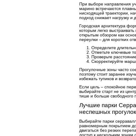
При выборе направления учи
марино встречаются плавны
нисходящей траектории, нач
подход снижает нагрузку и
Городская архитектура фор
которым легко выстраивать 
открытым обзором как осно
переулки – для коротких от
Определите длительно
Отметьте ключевые то
Проверьте расстояни
Скорректируйте маршр
Прогулочные зоны часто со
поэтому стоит заранее изу
избежать тупиков и возврато
Если цель – спокойное пер
выбирайте старт не из центр
тише и больше свободного п
Лучшие парки Серра
неспешных прогулок
Выбирайте парки серравал
равномерным покрытием дор
двигаться без резких переп
доступ к нескольким зонам 