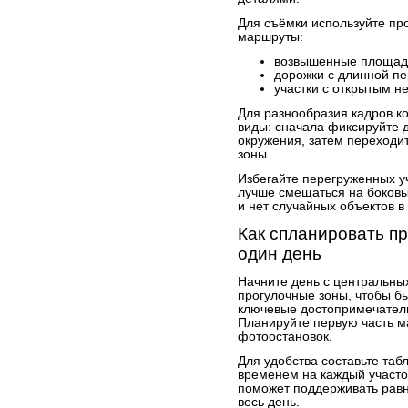
Для съёмки используйте пр
маршруты:
возвышенные площадк
дорожки с длинной пе
участки с открытым н
Для разнообразия кадров к
виды: сначала фиксируйте 
окружения, затем переходит
зоны.
Избегайте перегруженных у
лучше смещаться на боковы
и нет случайных объектов в
Как спланировать п
один день
Начните день с центральны
прогулочные зоны, чтобы бы
ключевые достопримечатель
Планируйте первую часть м
фотоостановок.
Для удобства составьте таб
временем на каждый участо
поможет поддерживать рав
весь день.