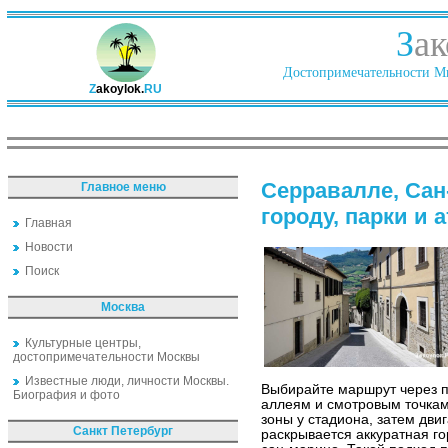
З
ак
Достопримечательности Ми
Z
akoylok.
RU
Серравалле, Сан
Главное меню
городу, парки и
Главная
Новости
Поиск
Москва
Культурные центры,
достопримечательности Москвы
Известные люди, личности Москвы.
Выбирайте маршрут через п
Биография и фото
аллеям и смотровым точкам
зоны у стадиона, затем двиг
Санкт Петербург
раскрывается аккуратная го