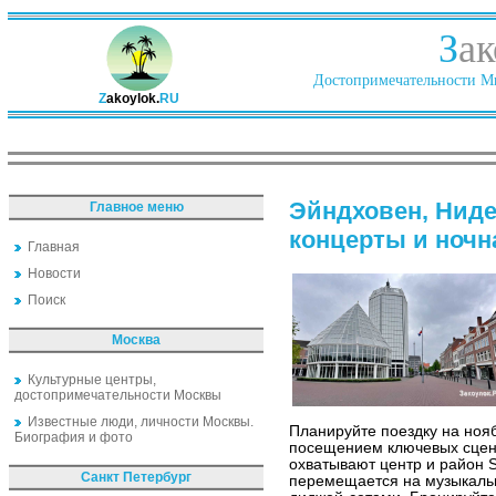
З
ак
Достопримечательности Ми
Z
akoylok.
RU
Эйндховен, Нид
Главное меню
концерты и ночн
Главная
Новости
Поиск
Москва
Культурные центры,
достопримечательности Москвы
Известные люди, личности Москвы.
Планируйте поездку на ноя
Биография и фото
посещением ключевых сцен 
охватывают центр и район St
Санкт Петербург
перемещается на музыкаль