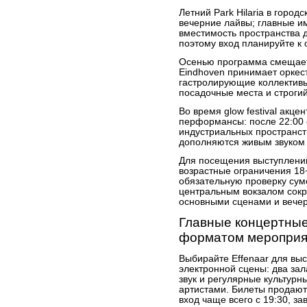
Летний Park Hilaria в город
вечерние лайвы; главные и
вместимость пространства д
поэтому вход планируйте к 
Осенью программа смещает
Eindhoven принимает оркес
гастролирующие коллективы
посадочные места и строги
Во время glow festival акц
перформансы: после 22:00 
индустриальных пространств
дополняются живым звуком
Для посещения выступлени
возрастные ограничения 18+
обязательную проверку сум
центральным вокзалом сокр
основными сценами и вече
Главные концертные
форматом мероприя
Выбирайте Effenaar для вы
электронной сцены: два зал
звук и регулярные культур
артистами. Билеты продаются
вход чаще всего с 19:30, з