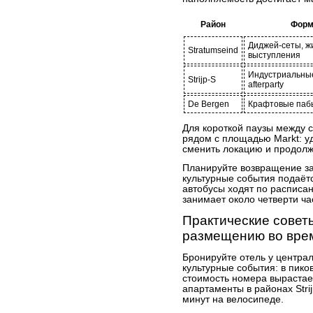
Район
Форм
Диджей-сеты, ж
Stratumseind
выступления
Индустриальны
Strijp-S
afterparty
De Bergen
Крафтовые паб
Для короткой паузы между 
рядом с площадью Markt: у
сменить локацию и продолж
Планируйте возвращение за
культурные события подаёт
автобусы ходят по расписа
занимает около четверти ча
Практические советы
размещению во вре
Бронируйте отель у централ
культурные события: в пико
стоимость номера вырастае
апартаменты в районах Stri
минут на велосипеде.