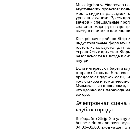
Muziekgebouw Eindhoven под
акустических проектов: бол
мест с сидячей рассадкой, 
уровень акустики. Здесь пр
вечера и специальные програ
световые маршруты в цент
выступлениями в помещени
Klokgebouw в районе Strijp
индустриальные форматы: п
гостей, используется для т
европейских артистов. Форм
безопасности на входе и с
внутри.
Если интересуют бары и кл
отправляйтесь на Stratumse
предлагают диджей-сеты, ж
коллективов и тематические
Музыкальные площадки здес
что удобно для перехода м
вечера.
Электронная сцена 
клубах города
Выбирайте Strijp-S и улицу 
house и drum and bass: му
04:00–05:00, вход чаще по 