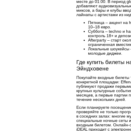
месте до 01:00. В период gl
добавляют аудиовизуальные
миксов, а бары и клубы вв
лайнапы с артистами из ни
Пятница – акцент на h
10–18 евро.
Суббота – techno и h
контроль 18+ и депоз
Afterparty – старт ок
ограниченная вместим
Локальные шоукейсы –
молодые диджеи.
Где купить билеты н
Эйндховене
Покупайте входные билеты 
конкретной площадки: Effen
публикуют продажи первыми
крупных культурные событи
месяцев, а первые партии 
течение нескольких дней.
Если планируете посещение 
проверяйте не только прог
в соседних залах: многие 
специальные ночные сеты и
входным билетом. Онлайн-о
iDEAL приходит с электрон