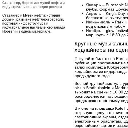
Ставангер, Норвегия: музей нефти и
Январь
– Eurosonic N
индустриальное наследие региона
клубы, формат шоукей
Апрель
– King’s Day, 
Ставангер и Музей нефти: история
бесплатные выступле
добычи, развитие нефтяной отрасли,
Июнь–июль
– Park Hi
портовая инфраструктура и
под открытым небом, 
индустриальное наследие юго-запада
Ноябрь
– glow festiva
Норвегии в одном материале.
маршруты с 18:30 до 
Крупные музыкальны
хедлайнеры на сцен
Покупайте билеты на Euroso
публикации программы: на 
залах комплекса Klokgebouw
хедлайнеры из нидерланды 
предыдущего года.
Весной крупнейшие культур
air на Stadhuisplein и Mark
выходят на сцены с 16:00 до
распределяется по локациям
продолжают программу дидж
В июне на площадке Ketelhui
открытую сцену с техничес
светодиодные экраны, отдел
электронным браслетам. Зд
европейских чартов и извес