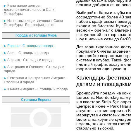
диджей-сетами. Бронируйте 
пешком добираться до осно
Культурные центры,
достопримечательности Санкт
Выбирайте бары и клубы в к
Петербурга
сосредоточено более 40 за
Известные люди, личности Санкт
пабов с крафтовым пивом д
Петербурга. Биография, фото
входом по билетам. Культур
весной – open-air с альтер
выступлений на открытых т
Города и столицы Мира
шоу и ночные сеты до 04:00
Европа - Столицы и города
Для гарантированного дост
покупайте билеты заранее 
Азия - Столицы и города
проверяйте возрастные огр
Африка - Столицы и города
систему в клубах. Такой фо
плотный график выступлени
Австралия и Океания - Столицы и
форматов за один уикенд.
города
Календарь фестивал
Северная и Центральная Америка -
Столицы и города
датами и площадка
Южная Америка - Столицы и города
Бронируйте поездку на конк
Eurosonic Noorderslag на м
Столицы Европы
и в кластере Strijp-S; в ап
центре; в июне – Park Hilar
августе – летние серии на Ket
маршрутами световых инста
Билеты на крупные культур
недель, так как поток госте
стабильно высокий.