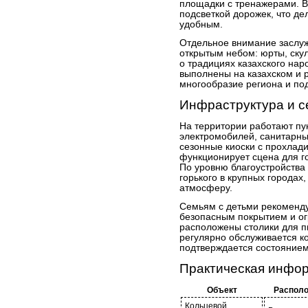
площадки с тренажерами. В
подсветкой дорожек, что д
удобным.
Отдельное внимание заслу
открытым небом: юрты, ску
о традициях казахского на
выполнены на казахском и р
многообразие региона и под
Инфраструктура и с
На территории работают пу
электромобилей, санитарны
сезонные киоски с прохлад
функционирует сцена для г
По уровню благоустройства 
горького в крупных городах
атмосферу.
Семьям с детьми рекоменду
безопасным покрытием и о
расположены столики для пи
регулярно обслуживается к
подтверждается состоянием 
Практическая инфо
Объект
Распол
Кольцевой