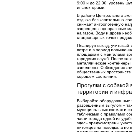
9:00 и до 22:00; уровень 
инспекторами.
В районе Центрального эко
отдыха без капитальных соо
снижает антропогенную наг
запрещены одноразовые ман
на газон. Воду и дрова необ
стационарных точек продажи
Планируя выезд, учитывайт
ветре и в период повышенн
площадкам с мангалами вр
городских служб. После зав
металлические контейнеры 
заполнены. Соблюдение эти
общественных пространств 
хорошем состоянии.
Прогулки с собакой
территории и инфра
Выбирайте оборудованные 
разрешённым выгулом – та
муниципальных схемах и с
табличками с правилами со
части города одной из удобн
здесь предусмотрены участк
питомцев на поводке, а по
с аттракционами и детским