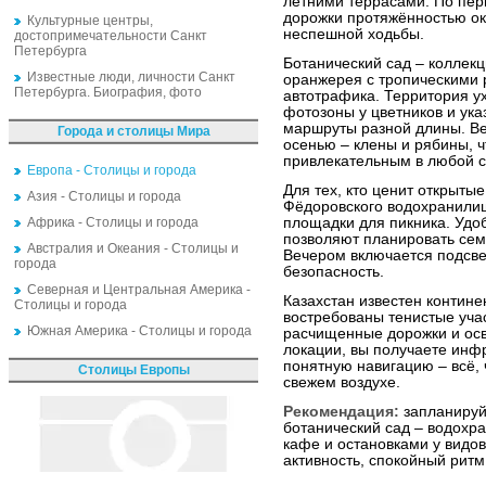
летними террасами. По пе
дорожки протяжённостью око
Культурные центры,
неспешной ходьбы.
достопримечательности Санкт
Петербурга
Ботанический сад – коллекц
Известные люди, личности Санкт
оранжерея с тропическими 
Петербурга. Биография, фото
автотрафика. Территория ух
фотозоны у цветников и ук
маршруты разной длины. Вес
Города и столицы Мира
осенью – клены и рябины, ч
привлекательным в любой с
Европа - Столицы и города
Для тех, кто ценит открыт
Азия - Столицы и города
Фёдоровского водохранилищ
Африка - Столицы и города
площадки для пикника. Удо
позволяют планировать сем
Австралия и Океания - Столицы и
Вечером включается подсве
города
безопасность.
Северная и Центральная Америка -
Казахстан известен контин
Столицы и города
востребованы тенистые учас
Южная Америка - Столицы и города
расчищенные дорожки и ос
локации, вы получаете инфр
понятную навигацию – всё, 
Столицы Европы
свежем воздухе.
Рекомендация:
запланируйт
ботанический сад – водохр
кафе и остановками у видов
активность, спокойный рит