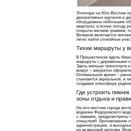
Этнопарк на Юго-Востоке п
декоративных курганов и д
оборудованы небольшие обз
кварталы; в ясную погоду 
покрыты мелким гравием, п
Вечером включается мягкая 
легко найти спокойные учас
Тихие маршруты у 
В Пришахтинске вдоль бере
маршруты с деревянными н
Здесь меньше транспорта и 
вокруг – аккуратно оформл
Оптимальное время – ранне
становится зеркальной, и п
создавая атмосферу уедин
Где устроить пикник
зоны отдыха и прав
На юго-востоке города вос
водоема Федоровского водо
с лавками, предусмотрены 
спецслужб. Бронирование о
администрацию, в выходные
из-за высокой загрузки. Му