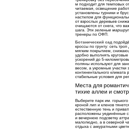
м подходит для темповых от
читаемая, освещение работа
установлены турники и брус
настилом для функциональн
от взрослых деревьев снижа
очищаются от снега, что ва
шага. Эти
зеленые маршру
тренеры по ОФП.
Ботанический сад
подойдё
кроссы по грунту: сеть тро
мягким покрытием, снижающ
удобно выполнять круговые
ускорений до 5-километров
поляны используют для зан
весом, а укромные участки 
континентального климата р
стабильные условия для ре
Места для романтиче
тихие аллеи и смот
Выберите парк им. горького
кроной лип и кленов тянетс
естественную тень и приват
расположены уединённые ск
и вечернюю подсветку аттра
малолюдно, а в северной ча
отдыха с аккуратными цвет