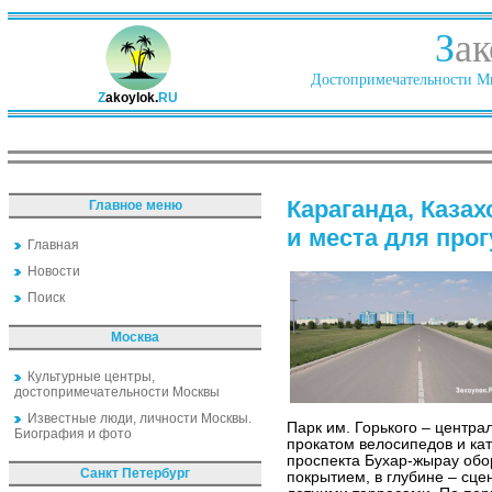
З
ак
Достопримечательности Ми
Z
akoylok.
RU
Караганда, Казах
Главное меню
и места для про
Главная
Новости
Поиск
Москва
Культурные центры,
достопримечательности Москвы
Известные люди, личности Москвы.
Парк им. Горького – центра
Биография и фото
прокатом велосипедов и кат
проспекта Бухар-жырау обо
Санкт Петербург
покрытием, в глубине – сце