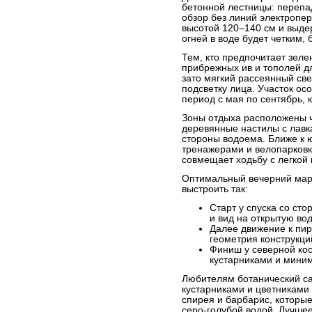
бетонной лестницы: перепа
обзор без линий электропер
высотой 120–140 см и выдер
огней в воде будет четким, 
Тем, кто предпочитает зел
прибрежных ив и тополей д
зато мягкий рассеянный све
подсветку лица. Участок о
период с мая по сентябрь, 
Зоны отдыха расположены ч
деревянные настилы с лавк
стороны водоема. Ближе к 
тренажерами и велопарковко
совмещает ходьбу с легкой 
Оптимальный вечерний мар
выстроить так:
Старт у спуска со сто
и вид на открытую вод
Далее движение к пи
геометрия конструкци
Финиш у северной кос
кустарниками и мини
Любителям ботанический са
кустарниками и цветниками
спирея и барбарис, которы
серо-голубой водой. Лучшее