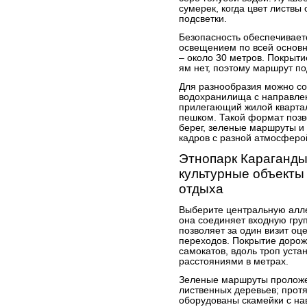
сумерек, когда цвет листвы
подсветки.
Безопасность обеспечивает
освещением по всей основ
– около 30 метров. Покрыти
ям нет, поэтому маршрут по
Для разнообразия можно со
водохранилища с направлени
прилегающий жилой квартал
пешком. Такой формат позв
берег, зеленые маршруты и
кадров с разной атмосферо
Этнопарк Караганды
культурные объекты
отдыха
Выберите центральную алле
она соединяет входную гру
позволяет за один визит оц
переходов. Покрытие дороже
самокатов, вдоль троп уста
расстояниями в метрах.
Зеленые маршруты проложе
лиственных деревьев; протя
оборудованы скамейки с на