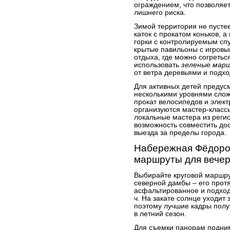
ограждением, что позволяе
лишнего риска.
Зимой территория не пусте
каток с прокатом коньков,
горки с контролируемым сп
крытые павильоны с игров
отдыха, где можно согретьс
использовать
зеленые мар
от ветра деревьями и подхо
Для активных детей предус
несколькими уровнями слож
прокат велосипедов и элек
организуются мастер-класс
локальные мастера из регио
возможность совместить до
выезда за пределы города.
Набережная Фёдоро
маршруты для вечер
Выбирайте круговой маршрут
северной дамбы – его протя
асфальтированное и подходи
ч. На закате солнце уходит 
поэтому лучшие кадры получ
в летний сезон.
Для съемки панорам подни