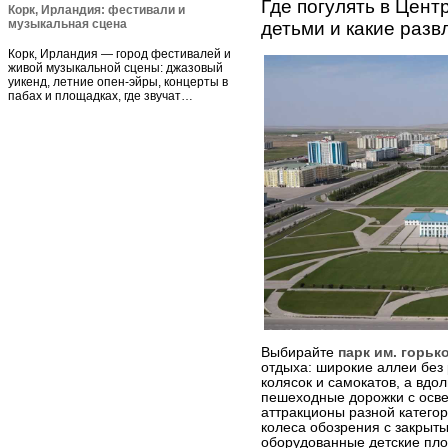
Где погулять в Цент
Корк, Ирландия: фестивали и
музыкальная сцена
детьми и какие разв
Корк, Ирландия — город фестивалей и
живой музыкальной сцены: джазовый
уикенд, летние опен-эйры, концерты в
пабах и площадках, где звучат…
Выбирайте
парк им. горьк
отдыха: широкие аллеи без
колясок и самокатов, а вд
пешеходные дорожки с осв
аттракционы разной категор
колеса обозрения с закры
оборудованные детские пло