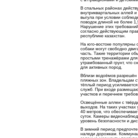
В спальных районах действ
внутриквартальных аллей и
выгула при условии соблюд
поводок длиной не более 1,
Нарушение этих требовани
согласно действующим прав
республике казахстан.
На юго-востоке популярны 
собаки могут свободно двиг
часть. Такие территории о
простыми тренажёрами для 
утрамбованный грунт, что с
для активных пород.
Вблизи водоёмов разрешён в
пляжных зон. Владельцам ст
тёплый период усиливается
служб. При входе размеща
участков и перечнем требо
Освещённые аллеи с твёрд
выходов. На таких участка
40 метров, что обеспечива
суток. Камеры видеонаблю
уровень безопасности и ди
В зимний период предпочте
наледи дорожкам. Коммуна