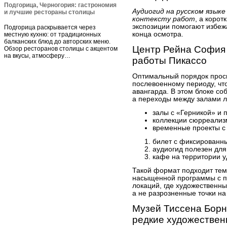
Подгорица, Черногория: гастрономия
Аудиогид на русском языке
и лучшие рестораны столицы
контексту работ
, а коро
экспозиции помогают избеж
Подгорица раскрывается через
конца осмотра.
местную кухню: от традиционных
балканских блюд до авторских меню.
Центр Рейна София 
Обзор ресторанов столицы с акцентом
на вкусы, атмосферу…
работы Пикассо
Оптимальный порядок просм
послевоенному периоду, чт
авангарда. В этом блоке со
а переходы между залами л
залы с «Герникой» и
коллекции сюрреализ
временные проекты с
билет с фиксированн
аудиогид полезен для
кафе на территории у
Такой формат подходит тем
насыщенной программы с п
локаций, где художественны
а не разрозненные точки на
Музей Тиссена Борн
редкие художестве