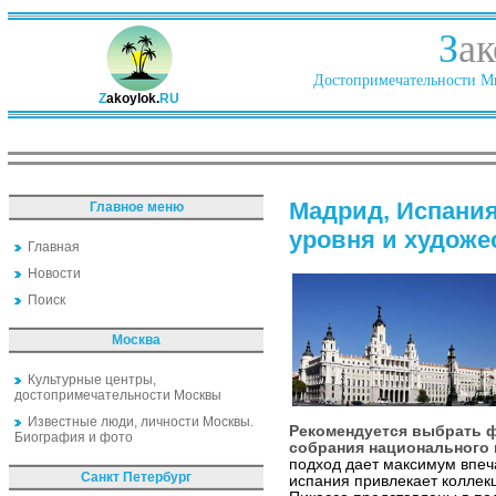
З
ак
Достопримечательности Ми
Z
akoylok.
RU
Мадрид, Испания
Главное меню
уровня и художе
Главная
Новости
Поиск
Москва
Культурные центры,
достопримечательности Москвы
Известные люди, личности Москвы.
Рекомендуется выбрать ф
Биография и фото
собрания национального 
подход дает максимум впеч
Санкт Петербург
испания привлекает коллекц