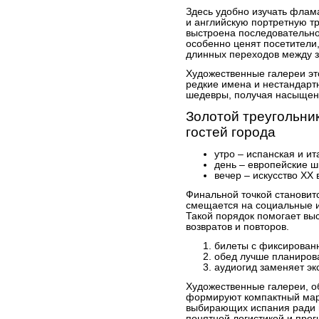
Здесь удобно изучать флам
и английскую портретную т
выстроена последовательно
особенно ценят посетители
длинных переходов между 
Художественные галереи это
редкие имена и нестандарт
шедевры, получая насыщенн
Золотой треугольник
гостей города
утро – испанская и ит
день – европейские 
вечер – искусство XX 
Финальной точкой становитс
смещается на социальные и
Такой порядок помогает вы
возвратов и повторов.
билеты с фиксирован
обед лучше планирова
аудиогид заменяет э
Художественные галереи, о
формируют компактный марш
выбирающих испания ради 
понятной логистикой и про