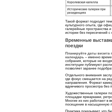
Королевская капелла
Исторические галереи при
резиденциях
Такой формат подходит тем
культурного опыта, где оф
галерейные пространства и
истории без пересечений с
Временные выставки
поездки
Планируйте даты визита
календарь
– именно време
собрания, которые не входя
институции публикуют распи
позволяет заранее подобра
Отдельного внимания заслу
где фокус смещается на ре
направления. Формат камер
вдумчивого просмотра без 
Художественные галереи по
площадки ярмарками, ретро
Многие из них работают в в
посещение в насыщенную п
Практика показывает, что 