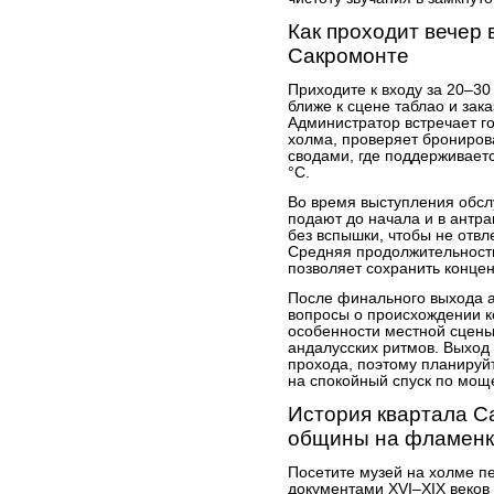
Как проходит вечер
Сакромонте
Приходите к входу за 20–30
ближе к сцене таблао и зак
Администратор встречает го
холма, проверяет брониров
сводами, где поддерживает
°C.
Во время выступления обсл
подают до начала и в антра
без вспышки, чтобы не отвл
Средняя продолжительность
позволяет сохранить конце
После финального выхода а
вопросы о происхождении к
особенности местной сцены
андалусских ритмов. Выход 
прохода, поэтому планируйт
на спокойный спуск по мощ
История квартала С
общины на фламенк
Посетите музей на холме пе
документами XVI–XIX веков