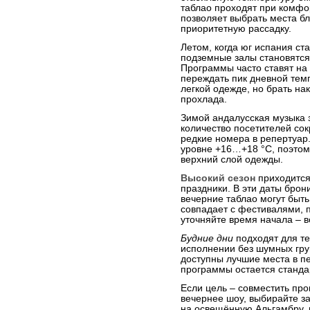
таблао проходят при комфо
позволяет выбрать места бл
приоритетную рассадку.
Летом, когда юг испания ст
подземные залы становятся
Программы часто ставят на 
переждать пик дневной тем
легкой одежде, но брать на
прохлада.
Зимой андалусская музыка 
количество посетителей со
редкие номера в репертуар.
уровне +16…+18 °C, поэтом
верхний слой одежды.
Высокий сезон
приходится
праздники. В эти даты брон
вечерние таблао могут быт
совпадает с фестивалями, 
уточняйте время начала – 
Будние дни
подходят для те
исполнении без шумных гру
доступны лучшие места в п
программы остается стандар
Если цель – совместить про
вечернее шоу, выбирайте за
на освещённую Альгамбру, 