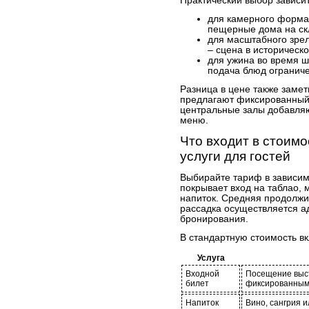
Практический выбор зависит
для камерного форма
пещерные дома на ск
для масштабного зрел
– сцена в историческ
для ужина во время ш
подача блюд огранич
Разница в цене также заме
предлагают фиксированный б
центральные залы добавляю
меню.
Что входит в стоим
услуги для гостей
Выбирайте тариф в зависим
покрывает вход на таблао, 
напиток. Средняя продолжи
рассадка осуществляется а
бронирования.
В стандартную стоимость в
Услуга
Входной
Посещение выс
билет
фиксированным
Напиток
Вино, сангрия 