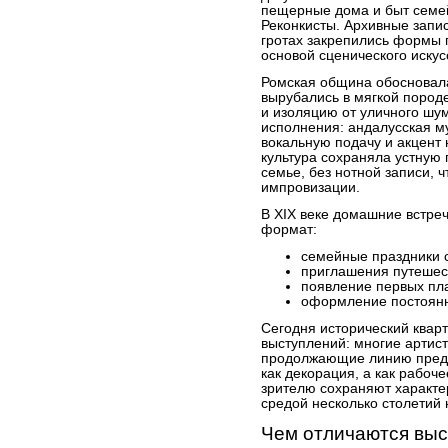
пещерные дома и быт семе
Реконкисты. Архивные запис
гротах закрепились формы 
основой сценического искус
Ромская община обосновала
вырубались в мягкой пород
и изоляцию от уличного шу
исполнения: андалусская м
вокальную подачу и акцент
культура сохраняла устную 
семье, без нотной записи, 
импровизации.
В XIX веке домашние встре
формат:
семейные праздники с
приглашения путешес
появление первых пла
оформление постоянн
Сегодня исторический квар
выступлений: многие артис
продолжающие линию предк
как декорация, а как рабоче
зрителю сохраняют характе
средой несколько столетий 
Чем отличаются выс