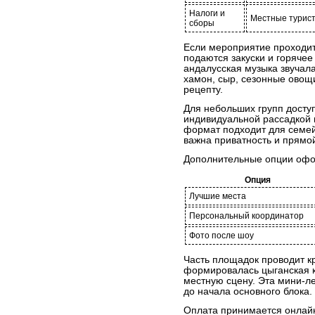
Налоги и
Местные турист
сборы
Если мероприятие проходит
подаются закуски и горяче
андалусская музыка звучал
хамон, сыр, сезонные овощ
рецепту.
Для небольших групп досту
индивидуальной рассадкой 
формат подходит для семей
важна приватность и прямой
Дополнительные опции офо
Опция
Лучшие места
Персональный координатор
Фото после шоу
Часть площадок проводит кр
формировалась цыганская к
местную сцену. Эта мини-л
до начала основного блока.
Оплата принимается онлайн