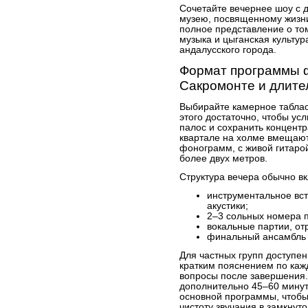
Сочетайте вечернее шоу с д
музею, посвященному жизни
полное представление о то
музыка и цыганская культур
андалусского города.
Формат программы 
Сакромонте и длите
Выбирайте камерное таблао
этого достаточно, чтобы ус
палос и сохранить концент
квартале на холме вмещают
фонограмм, с живой гитарой
более двух метров.
Структура вечера обычно в
инструментальное вст
акустики;
2–3 сольных номера п
вокальные партии, от
финальный ансамбль 
Для частных групп доступе
кратким пояснением по каж
вопросы после завершения.
дополнительно 45–60 минут
основной программы, чтобы 
чистоту звучания в замкнуто