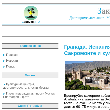
З
ак
Достопримечательности Ми
Z
akoylok.
RU
Гранада, Испани
Главное меню
Сакромонте и ку
Главная
Новости
Поиск
Москва
Культурные центры,
достопримечательности Москвы
Известные люди, личности Москвы.
Бронируйте камерное табла
Биография и фото
Альбайсина минимум за 3–5
гостей, а лучшие места у 
Санкт Петербург
длится 60–75 минут, в соста