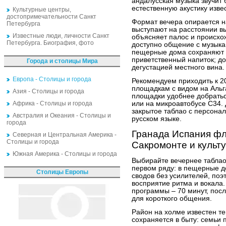
андалусская музыка звучит 
естественную акустику изве
Культурные центры,
достопримечательности Санкт
Формат вечера опирается на
Петербурга
выступают на расстоянии вы
Известные люди, личности Санкт
объясняет палос и происхо
Петербурга. Биография, фото
доступно общение с музыкан
пещерные дома сохраняют п
приветственный напиток; до
Города и столицы Мира
дегустацией местного вина.
Европа - Столицы и города
Рекомендуем приходить к 2
площадкам с видом на Альга
Азия - Столицы и города
площадки удобнее добратьс
Африка - Столицы и города
или на микроавтобусе C34. 
закрытое таблао с персона
Австралия и Океания - Столицы и
русском языке.
города
Гранада Испания ф
Северная и Центральная Америка -
Столицы и города
Сакромонте и культ
Южная Америка - Столицы и города
Выбирайте вечернее таблао 
первом ряду: в пещерные до
Столицы Европы
сводов без усилителей, поэ
восприятие ритма и вокала
программы – 70 минут, посл
для короткого общения.
Район на холме известен те
сохраняется в быту: семьи 