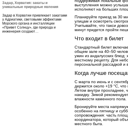
поддерживая локальные фо
Задар, Хорватия: закаты и
выступления можно услышат
уникальные природные явления
исполняют на больших площ
Задар в Хорватии привлекает закатами
Планируйте приезд за 30 ми
у Адриатики, световыми эффектами
улицам и осмотреть смотро
Морского органа и инсталляции
Учитывайте, что такси дово
«Привет Солнцу», где природа и
минут придется пройти пеш
инженерия создают…
Что входит в билет
Стандартный билет включае
общем зале на 40–50 чело
ужин из андалусских блюд: 
местному рецепту. Для небо
персональной рассадкой и
Когда лучше посеща
С марта по июнь и с сентяб
держится около +19 °C, что
Летом внутри прохладнее, ч
накидку. Зимой рекомендует
влажности каменного пола.
Бронируйте места напрямую
особенно на пятницу и субб
сопровождения: часть площ
координатора, который объ
местного быта.