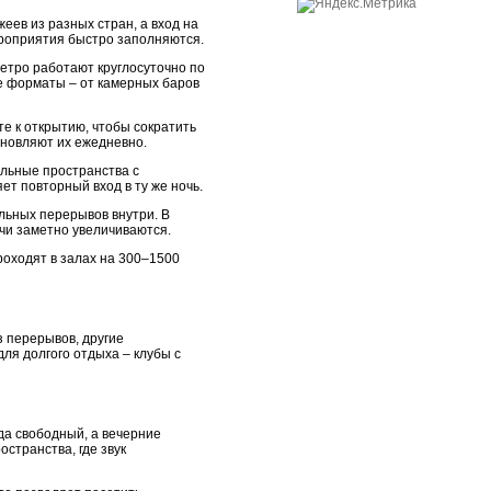
ев из разных стран, а вход на
ероприятия быстро заполняются.
етро работают круглосуточно по
е форматы – от камерных баров
е к открытию, чтобы сократить
бновляют их ежедневно.
альные пространства с
ет повторный вход в ту же ночь.
льных перерывов внутри. В
очи заметно увеличиваются.
роходят в залах на 300–1500
 перерывов, другие
ля долгого отдыха – клубы с
да свободный, а вечерние
странства, где звук