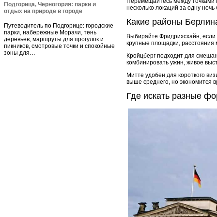
Перемещайтесь между точками н
Подгорица, Черногория: парки и
несколько локаций за одну ночь 
отдых на природе в городе
Какие районы Берлин
Путеводитель по Подгорице: городские
парки, набережные Морачи, тень
Выбирайте Фридрихсхайн, если 
деревьев, маршруты для прогулок и
крупные площадки, расстояния 
пикников, смотровые точки и спокойные
зоны для…
Кройцберг подходит для смешан
комбинировать ужин, живое выс
Митте удобен для короткого ви
выше среднего, но экономится 
Где искать разные ф