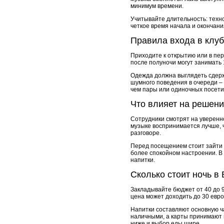
минимум времени.
Учитывайте длительность: техн
четкое время начала и окончани
Правила входа в клуб
Приходите к открытию или в пер
после полуночи могут занимать
Одежда должна выглядеть сдержа
шумного поведения в очереди – 
чем пары или одиночных посети
Что влияет на решени
Сотрудники смотрят на уверенно
музыке воспринимается лучше, 
разговоре.
Перед посещением стоит зайти в
более спокойном настроении. В
напитки.
Сколько стоит ночь в
Закладывайте бюджет от 40 до 9
цена может доходить до 30 евро
Напитки составляют основную час
наличными, а карты принимают н
ниже и выбор еды шире.