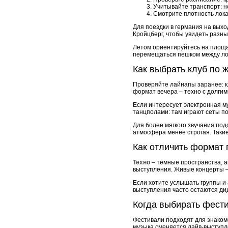
Учитывайте транспорт:
Смотрите плотность лока
Для поездки в германия на выхо
Кройцберг, чтобы увидеть разн
Летом ориентируйтесь на площа
перемещаться пешком между ло
Как выбрать клуб по 
Проверяйте лайнапы заранее: кл
формат вечера – техно с долги
Если интересует электронная м
танцполами: там играют сеты по
Для более мягкого звучания под
атмосфера менее строгая. Такие
Как отличить формат
Техно
– темные пространства, ак
выступления. Живые концерты –
Если хотите услышать группы и
выступления часто остаются ди
Когда выбирать фест
Фестивали подходят для знакомс
музыка сменяется лайв-выступл