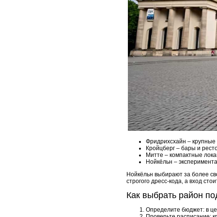
Фридрихсхайн – крупные 
Кройцберг – бары и рест
Митте – компактные лока
Нойкёльн – эксперимент
Нойкёльн выбирают за более св
строгого дресс-кода, а вход сто
Как выбрать район по
Определите бюджет: в це
Проверьте расписание: 