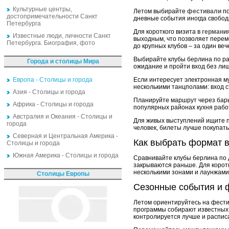
Культурные центры,
Летом выбирайте
фестивали
по
достопримечательности Санкт
дневные события иногда свобод
Петербурга
Для короткого визита в
германи
Известные люди, личности Санкт
выходным, что позволяет перем
Петербурга. Биография, фото
до крупных клубов – за один веч
Выбирайте клубы берлина по рас
Города и столицы Мира
ожидание и пройти вход без ли
Европа - Столицы и города
Если интересует электронная м
несколькими танцполами: вход с
Азия - Столицы и города
Планируйте маршрут через бары
Африка - Столицы и города
популярных районах кухня работ
Австралия и Океания - Столицы и
Для живых выступлений ищите п
города
человек, билеты лучше покупать
Северная и Центральная Америка -
Как выбрать формат 
Столицы и города
Южная Америка - Столицы и города
Сравнивайте клубы берлина по 
закрываются раньше. Для коротк
несколькими зонами и лаунжами
Столицы Европы
Сезонные события и 
Летом ориентируйтесь на фести
программы собирают известных 
контролируется лучше и распис