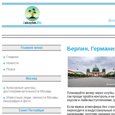
Дост
Z
akoylok.
RU
Берлин, Германи
Главное меню
Главная
Новости
Поиск
Москва
Культурные центры,
достопримечательности Москвы
Планируйте вечер через
клубы 
так проще пройти контроль и не
Известные люди, личности Москвы.
хаусом и лайв-выступлениями, 
Биография и фото
Если важна атмосфера без стро
Санкт Петербург
переходите в индустриальные пр
наличными, поэтому заранее под