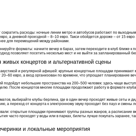
т сократить расходы: ночные линии метро и автобусов работают по выходным
 евро, а дневной проездной – 8–10 евро. Такси обойдется дороже – от 15 евро
нее для перемещений между районами.
нируйте форматы: начните вечер в барах, затем переходите в клуб ближе к 
подход позволяет посетить несколько мест и не выйти за запланированный бю
 живых концертов и альтернативной сцены
 акустикой и регулярной афишей: крупные концертные площадки принимают
 20–60 евро, а вход организован по времени, что упрощает планирование ве
й подойдут небольшие пространства на 200–500 человек: здесь чаще высту
елю. После концертов многие площадки продолжают работу в формате клуба,
атов, выбирайте клубы берлина, где в один вечер проходят живые сеты и ди
ю, а переход от концерта к электронному звуку проходит без пауз и смены л
вали: открытые площадки принимают группы разных жанров, а расписание вк
бытия часто проходят у воды или в парках, билеты лучше покупать заранее, т
ечеринки и локальные мероприятия