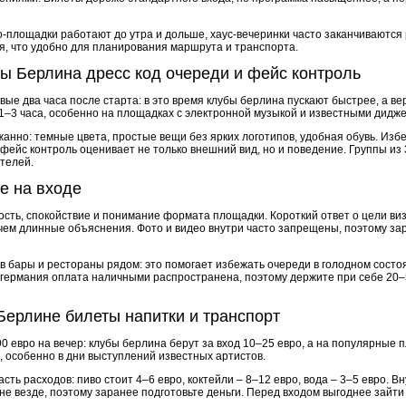
о-площадки работают до утра и дольше, хаус-вечеринки часто заканчиваются
я, что удобно для планирования маршрута и транспорта.
ы Берлина дресс код очереди и фейс контроль
вые два часа после старта: в это время клубы берлина пускают быстрее, а в
 1–3 часа, особенно на площадках с электронной музыкой и известными дидж
нно: темные цвета, простые вещи без ярких логотипов, удобная обувь. Избе
фейс контроль оценивает не только внешний вид, но и поведение. Группы из 
телей.
е на входе
сть, спокойствие и понимание формата площадки. Короткий ответ о цели виз
чем длинные объяснения. Фото и видео внутри часто запрещены, поэтому за
 бары и рестораны рядом: это помогает избежать очереди в голодном состо
 германия оплата наличными распространена, поэтому держите при себе 20–5
 Берлине билеты напитки и транспорт
0 евро на вечер: клубы берлина берут за вход 10–25 евро, а на популярные
, особенно в дни выступлений известных артистов.
ть расходов: пиво стоит 4–6 евро, коктейли – 8–12 евро, вода – 3–5 евро. В
е везде, поэтому заранее подготовьте деньги. Перед входом выгоднее зайти 