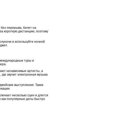
 без перерыва, билет на
 за короткую дистанцию, поэтому
полуночи и используйте ночной
джет.
 международные туры и
чера.
пают независимые артисты, а
 где звучит электронная музыка
джейские выступления. Такие
окации.
лючает несколько сцен и длится
ак как популярные даты быстро