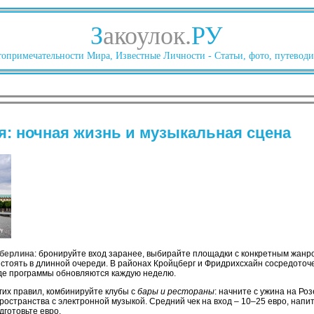
З
акоулок.
РУ
опримечательности Мира, Известные Личности - Статьи, фото, путеводи
я: ночная жизнь и музыкальная сцена
берлина
: бронируйте вход заранее, выбирайте площадки с конкретным жанр
 стоять в длинной очереди. В районах Кройцберг и Фридрихсхайн сосредоточ
где программы обновляются каждую неделю.
гих правил, комбинируйте клубы с
бары и рестораны
: начните с ужина на Ро
остранства с электронной музыкой. Средний чек на вход – 10–25 евро, напитк
готовьте евро.