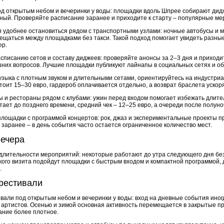
д открытым небом и вечеринки у воды: площадки вдоль Шпрее собирают дидже
ный. Проверяйте расписание заранее и приходите к старту – популярные м
я
удобнее остановиться рядом с транспортными узлами: ночные автобусы и м
ещаться между площадками без такси. Такой подход помогает увидеть разны
ер.
писанию сетов и составу диджеев: проверяйте анонсы за 2–3 дня и приходит
шних вопросов. Лучшие площадки публикуют лайнапы в социальных сетях и о
узыка с плотным звуком и длительными сетами, ориентируйтесь на индустри
тоит 15–30 евро, гардероб оплачивается отдельно, а возврат браслета ускоря
 и рестораны рядом с клубами: ужин перед входом помогает избежать длите
ает до позднего времени, средний чек – 12–25 евро, а очереди после полун
лощадки с программой концертов: рок, джаз и экспериментальные проекты п
 заранее – в день события часто остается ограниченное количество мест.
вечера
длительности мероприятий: некоторые работают до утра следующего дня без
ого визита подойдут площадки с быстрым входом и компактной программой, д
.
фестивали
вали под открытым небом и вечеринки у воды: вход на дневные события иног
артистов. Осенью и зимой основная активность перемещается в закрытые про
ание более плотное.