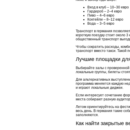
Вход в клуб – 10–30 евро
Гардероб – 2–4 евро
Пиво – 4–6 евро
Коктейли – 8–12 евро
Вода – 3–5 евро
Транспорт в германия позволяе
короткую поездку стоит около 3
общественный транспорт выгод
Чтобы сократить расходы, комби
транспорт вместо такси. Такой 
Лучшие площадки для
Выбирайте залы с проверенной
локальные группы, билеты стоят
Для альтернативных выступлени
программа меняется каждую нед
и играют локальные диджеи.
Если интересует сочетание форм
места собирают разную аудитори
Летом ориентируйтесь на фести
весь день. В германия такие со
заполняются.
Как найти закрытые в