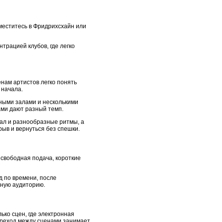
меститесь в Фридрихсхайн или
трацией клубов, где легко
енам артистов легко понять
 начала.
ными залами и несколькими
ами дают разный темп.
кал и разнообразные ритмы, а
рыв и вернуться без спешки.
 свободная подача, короткие
д по времени, после
зную аудиторию.
ько сцен, где электронная
ереход между сценами занимает