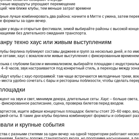
 ночные маршруты упрощают перемещение
ций: чем ближе клубы, тем меньше затрат времени
дные лучше комбинировать два района: начните в Митте с ужина, затем пере
ые форматы за один вечер.
дки у воды и открытые фестивали, зимой выбирайте районы с высокой концен
кациями без длительного ожидания транспорта.
жанру техно хаус или живым выступлениям
убы берлина публикуют составы диджеев и групп за несколько дней, и по им
ми сетами, хаус с вокалом или живые выступления с фиксированным временем
узыка с глубоким басом и минимализмом, выбирайте площадки с индустриаль
 4–8 часов, звук настраивается под конкретный стиль, а переходы между зон
ойдут клубы с хаус-программой: там чаще встречаются мелодичные треки, во
 места удобно сочетать с бары и рестораны поблизости, чтобы сделать пере
 площадки
цент на звук и свет, минимум декора, длительные сеты.
Хаус
– больше света,
 фиксированное расписание, сцена, проверка билетов перед входом.
 артистов, ищите афиши концертных площадок: билеты стоят 20–60 евро, вхо
джей-сеты. В такие дни клубы берлина комбинируют форматы и собирают ра
ивали и крупные события
тва с разными стилями за один вечер: на одной территории работают нескол
ениями. Билеты дороже стандартного входа, но программа насыщеннее, а п