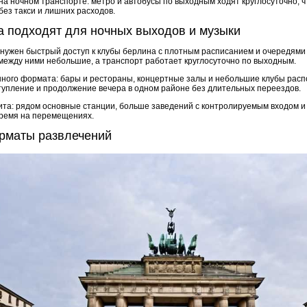
а ночном транспорте: метро и автобусы по выходным ходят круглосуточно, ч
без такси и лишних расходов.
а подходят для ночных выходов и музыки
нужен быстрый доступ к клубы берлина с плотным расписанием и очередями 
между ними небольшие, а транспорт работает круглосуточно по выходным.
ного формата: бары и рестораны, концертные залы и небольшие клубы расп
тупление и продолжение вечера в одном районе без длительных переездов.
зита: рядом основные станции, больше заведений с контролируемым входом и
время на перемещениях.
орматы развлечений