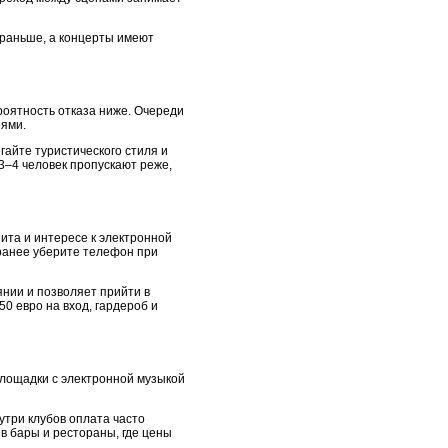
 раньше, а концерты имеют
ероятность отказа ниже. Очереди
еями.
гайте туристического стиля и
3–4 человек пропускают реже,
ита и интересе к электронной
ранее уберите телефон при
янии и позволяет прийти в
0 евро на вход, гардероб и
 площадки с электронной музыкой
нутри клубов оплата часто
в бары и рестораны, где цены