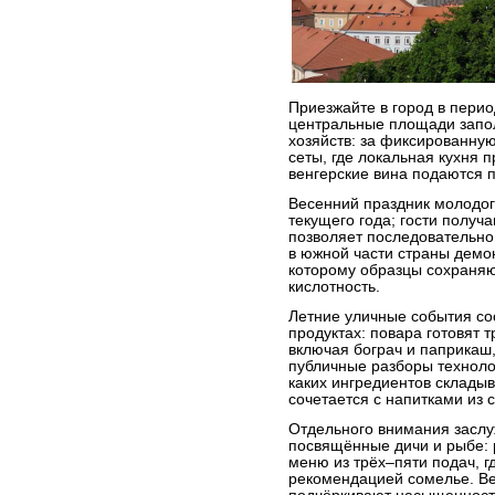
Приезжайте в город в перио
центральные площади запо
хозяйств: за фиксированну
сеты, где локальная кухня
венгерские вина подаются 
Весенний праздник молодог
текущего года; гости получа
позволяет последовательно
в южной части страны демон
которому образцы сохраня
кислотность.
Летние уличные события с
продуктах: повара готовят 
включая бограч и паприкаш
публичные разборы техноло
каких ингредиентов складыв
сочетается с напитками из 
Отдельного внимания заслу
посвящённые дичи и рыбе:
меню из трёх–пяти подач, 
рекомендацией сомелье. Ве