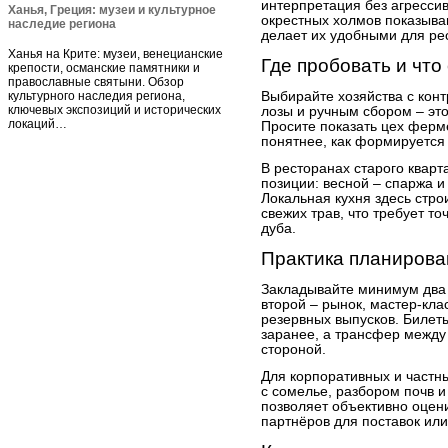
интерпретация без агрессив
Ханья, Греция: музеи и культурное
окрестных холмов показываю
наследие региона
делает их удобными для ре
Ханья на Крите: музеи, венецианские
Где пробовать и что
крепости, османские памятники и
православные святыни. Обзор
культурного наследия региона,
Выбирайте хозяйства с конт
ключевых экспозиций и исторических
лозы и ручным сбором – это
локаций…
Просите показать цех ферме
понятнее, как формируется
В ресторанах старого квар
позиции: весной – спаржа и 
Локальная кухня здесь стро
свежих трав, что требует т
дуба.
Практика планирова
Закладывайте минимум два 
второй – рынок, мастер-кла
резервных выпусков. Билет
заранее, а трансфер межд
стороной.
Для корпоративных и частн
с сомелье, разбором почв 
позволяет объективно оцени
партнёров для поставок или