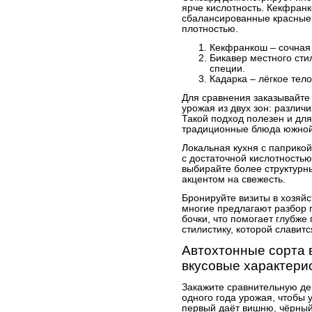
ярче кислотность. Кекфранк
сбалансированные красные
плотностью.
Кекфранкош – сочная 
Бикавер местного сти
специи.
Кадарка – лёгкое тело
Для сравнения заказывайте
урожая из двух зон: различи
Такой подход полезен и дл
традиционные блюда южной
Локальная кухня с паприко
с достаточной кислотностью
выбирайте более структурны
акцентом на свежесть.
Бронируйте визиты в хозяйс
многие предлагают разбор п
бочки, что помогает глубже
стилистику, которой славитс
Автохтонные сорта 
вкусовые характери
Закажите сравнительную де
одного года урожая, чтобы 
первый даёт вишню, чёрный