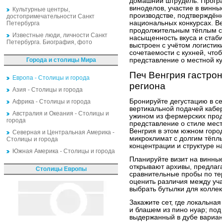
домашний штрудель. Прогр
виноделов, участие в винн
Культурные центры,
производстве, подтверждён
достопримечательности Санкт
национальных конкурсах. В
Петербурга
продолжительным тёплым се
Известные люди, личности Санкт
насыщенность вкуса и стаб
Петербурга. Биография, фото
выстроен с учётом логистик
сочетаемости с кухней, что
Города и столицы Мира
представление о местной ку
Печ Венгрия гастро
Европа - Столицы и города
региона
Азия - Столицы и города
Бронируйте дегустацию в с
Африка - Столицы и города
вертикальной подачей кабе
Австралия и Океания - Столицы и
ужином из фермерских проду
города
представление о стиле мес
Венгрия в этом южном горо
Северная и Центральная Америка -
микроклимат с долгим тёпл
Столицы и города
концентрации и структуре н
Южная Америка - Столицы и города
Планируйте визит на винны
открывают архивы, предлаг
Столицы Европы
сравнительные пробы по те
оценить различия между уча
выбрать бутылки для коллек
Закажите сет, где локальна
и блашем из пино нуар; по
выдержанный в дубе вариант