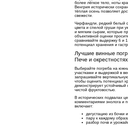
более лёгкое тело, ноты кр
Венгрия исторически сохран
тёплая осень позволяет до
свежести.
Чирфандли, редкий белый с
цвета и спелой груши при у
и мягким сырам, которые пр
объективной оценки просите
сравнивайте выдержку 6 и 1
потенциал хранения и гаст
Лучшие винные погр
Пече и окрестностях
Выбирайте погреба на южны
участками и выдержкой в ве
запрашивайте вертикальную
чтобы оценить потенциал хр
демонстрирует устойчивый с
чистой фруктовостью.
В исторических подвалах це
комментариями энолога и 
включает:
дегустацию из бочки 
пару к каждому образ
разбор почв и урожай