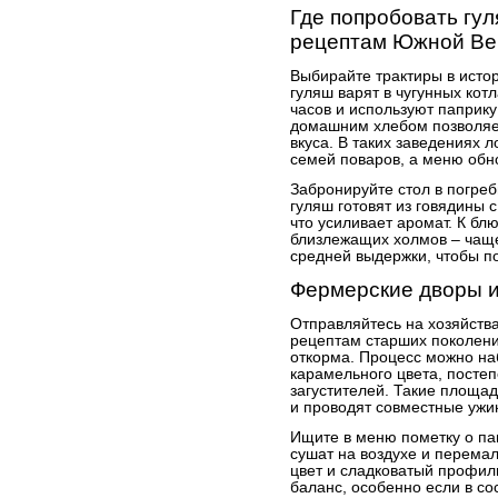
Где попробовать гу
рецептам Южной Ве
Выбирайте трактиры в исто
гуляш варят в чугунных кот
часов и используют паприку
домашним хлебом позволяет
вкуса. В таких заведениях 
семей поваров, а меню обн
Забронируйте стол в погреб
гуляш готовят из говядины 
что усиливает аромат. К бл
близлежащих холмов – чащ
средней выдержки, чтобы по
Фермерские дворы и
Отправляйтесь на хозяйства 
рецептам старших поколени
откорма. Процесс можно на
карамельного цвета, посте
загустителей. Такие площад
и проводят совместные ужи
Ищите в меню пометку о па
сушат на воздухе и перема
цвет и сладковатый профиль
баланс, особенно если в со