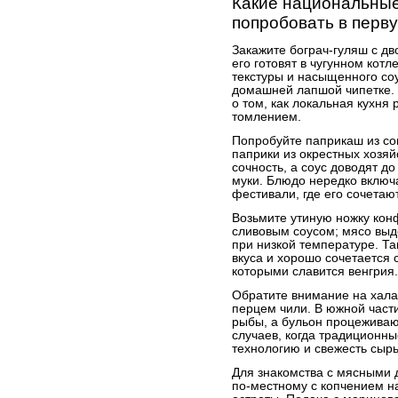
Какие национальные
попробовать в перв
Закажите бограч-гуляш с дв
его готовят в чугунном котл
текстуры и насыщенного со
домашней лапшой чипетке. 
о том, как локальная кухня
томлением.
Попробуйте паприкаш из со
паприки из окрестных хозяй
сочность, а соус доводят д
муки. Блюдо нередко включ
фестивали, где его сочетаю
Возьмите утиную ножку кон
сливовым соусом; мясо выд
при низкой температуре. Та
вкуса и хорошо сочетается
которыми славится венгрия.
Обратите внимание на хала
перцем чили. В южной части
рыбы, а бульон процеживают
случаев, когда традиционн
технологию и свежесть сырь
Для знакомства с мясными 
по-местному с копчением н