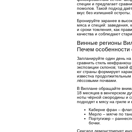
специи и предлагает сравн
помолов. Такой подход даёт
вкус без излишней остроты.
Бронируйте заранее в высо
мяса и специй: заведения, 
и сроки томления, как пра
качества и соблюдают стар
Винные регионы Вил
Печем особенности 
Запланируйте один день на 
сравнить стиль кекфранкош 
экспозиции склонов; такой 
юг страны формирует характ
известна продолжительным 
лёссовыми почвами.
В Виллане обращайте вним
18 месяцев в венгерском ду
ноты чёрной смородины и с
подходят к мясу на гриле 
Каберне фран – флаг
Мерло – мягче по тан
Португизер – раннесп
бочки.
Сексард демонстрирует ино