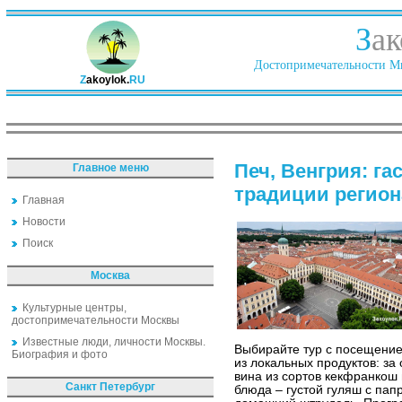
З
ак
Достопримечательности Ми
Z
akoylok.
RU
Печ, Венгрия: г
Главное меню
традиции регион
Главная
Новости
Поиск
Москва
Культурные центры,
достопримечательности Москвы
Известные люди, личности Москвы.
Выбирайте тур с посещение
Биография и фото
из локальных продуктов: за
вина из сортов кекфранкош
Санкт Петербург
блюда – густой гуляш с пап