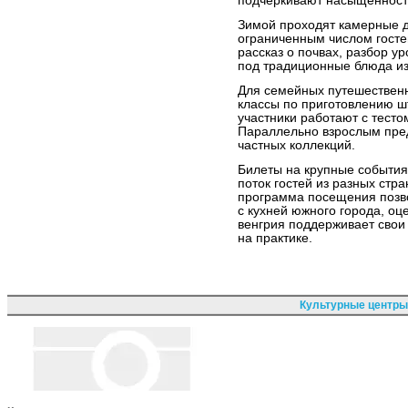
подчёркивают насыщенность
Зимой проходят камерные д
ограниченным числом госте
рассказ о почвах, разбор у
под традиционные блюда из
Для семейных путешественн
классы по приготовлению ш
участники работают с тесто
Параллельно взрослым пред
частных коллекций.
Билеты на крупные события 
поток гостей из разных стр
программа посещения позво
с кухней южного города, оце
венгрия поддерживает свои
на практике.
Культурные центры