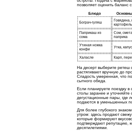
остроты. Подача с марино
позволяет оценить баланс с
Блюдо
Основны
Говядина, 
Бограч-гуляш
картофель
Паприкаш из
Сом, смета
сома
паприка
Утиная ножка
Утка, капу
конфи
Халасле
Карп, пер
На десерт выберите ретеш с
растягивают вручную до про
Сладость умеренная, что п
сытного обеда.
Если планируете поездку в
столы заранее и уточняйте
дегустационные пары, где 
подаются в уменьшенных по
Для более глубокого знаком
утром: здесь продают свеж
которые формируют вкусов
подтверждают репутацию, к
десятилетиями.