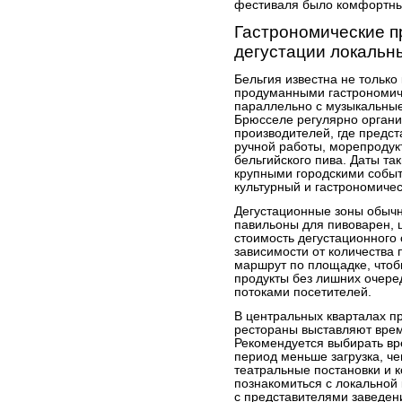
фестиваля было комфортны
Гастрономические п
дегустации локальн
Бельгия известна не только
продуманными гастрономич
параллельно с музыкальные
Брюсселе регулярно органи
производителей, где предс
ручной работы, морепродук
бельгийского пива. Даты та
крупными городскими событ
культурный и гастрономиче
Дегустационные зоны обычн
павильоны для пивоварен, 
стоимость дегустационного 
зависимости от количества
маршрут по площадке, чтоб
продукты без лишних очере
потоками посетителей.
В центральных кварталах п
рестораны выставляют вре
Рекомендуется выбирать вре
период меньше загрузка, ч
театральные постановки и к
познакомиться с локальной 
с представителями заведен