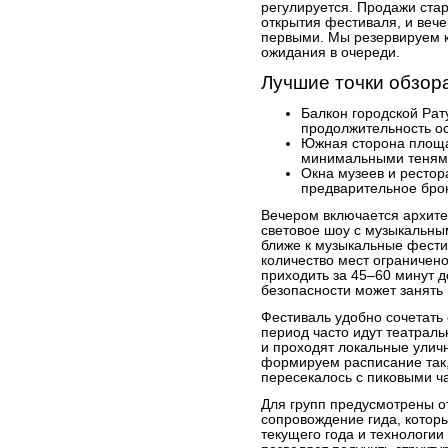
регулируется. Продажи ста
открытия фестиваля, и веч
первыми. Мы резервируем к
ожидания в очереди.
Лучшие точки обзор
Балкон городской Рат
продолжительность ос
Южная сторона площа
минимальными тенями
Окна музеев и рестор
предварительное бро
Вечером включается архите
световое шоу с музыкальны
ближе к музыкальные фести
количество мест ограничен
приходить за 45–60 минут д
безопасности может занять
Фестиваль удобно сочетать 
период часто идут театраль
и проходят локальные улич
формируем расписание так,
пересекалось с пиковыми ч
Для групп предусмотрены 
сопровождение гида, котор
текущего года и технологии