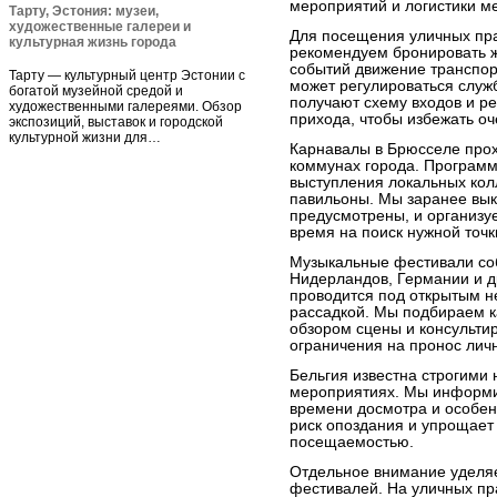
мероприятий и логистики м
Тарту, Эстония: музеи,
художественные галереи и
Для посещения уличных пра
культурная жизнь города
рекомендуем бронировать жи
событий движение транспор
Тарту — культурный центр Эстонии с
может регулироваться служ
богатой музейной средой и
получают схему входов и р
художественными галереями. Обзор
прихода, чтобы избежать оч
экспозиций, выставок и городской
культурной жизни для…
Карнавалы в Брюсселе прохо
коммунах города. Програм
выступления локальных кол
павильоны. Мы заранее вык
предусмотрены, и организу
время на поиск нужной точк
Музыкальные фестивали со
Нидерландов, Германии и др
проводится под открытым не
рассадкой. Мы подбираем к
обзором сцены и консульти
ограничения на пронос лич
Бельгия известна строгими
мероприятиях. Мы информи
времени досмотра и особен
риск опоздания и упрощает
посещаемостью.
Отдельное внимание уделя
фестивалей. На уличных пр