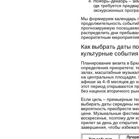
Ноябрь–декабрь – зи
где требуется предва
экскурсионных прогр
Мы формируем календарь п
продолжительность событий
прогнозируемую посещаемос
распределить дни пребывани
приоритетным мероприятия
Как выбрать даты по
культурные события
Планирование визита в Брюс
определения приоритета: т
залах, масштабные музыка
на центральных площадях. 
афиши за 4–8 месяцев до н
этот период открываются п
без наценок вторичного рын
Если цель – премьерные те
выбирать даты середины не
вероятность приобрести мес
цене. Музыкальные фестива
воскресенье, поэтому для 
прилет за день до открытия
завершения, чтобы избежат
Лучши