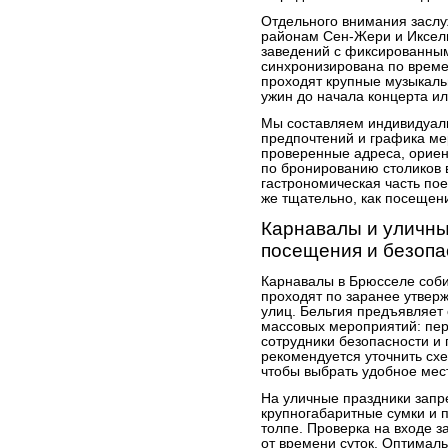
Отдельного внимания засл
районам Сен-Жери и Иксел
заведений с фиксированным
синхронизирована по времен
проходят крупные музыкал
ужин до начала концерта ил
Мы составляем индивидуаль
предпочтений и графика ме
проверенные адреса, ориен
по бронированию столиков 
гастрономическая часть пое
же тщательно, как посещен
Карнавалы и уличны
посещения и безопа
Карнавалы в Брюсселе соби
проходят по заранее утве
улиц. Бельгия предъявляет 
массовых мероприятий: пер
сотрудники безопасности и
рекомендуется уточнить схе
чтобы выбрать удобное мес
На уличные праздники запр
крупногабаритные сумки и п
толпе. Проверка на входе з
от времени суток. Оптималь