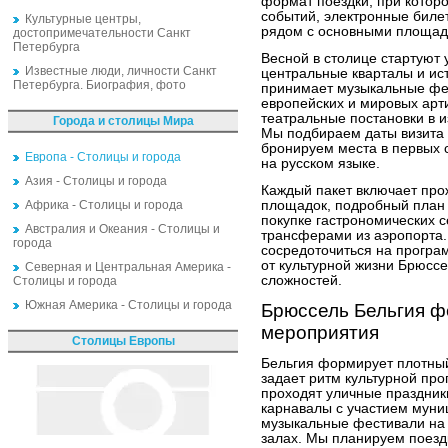
формат поездки, при котор
событий, электронные бил
Культурные центры,
рядом с основными площад
достопримечательности Санкт
Петербурга
Весной в столице стартуют
Известные люди, личности Санкт
центральные кварталы и ис
Петербурга. Биография, фото
принимает музыкальные фе
европейских и мировых арт
театральные постановки в и
Города и столицы Мира
Мы подбираем даты визита 
бронируем места в первых 
Европа - Столицы и города
на русском языке.
Азия - Столицы и города
Каждый пакет включает про
Африка - Столицы и города
площадок, подробный план 
покупке гастрономических 
Австралия и Океания - Столицы и
трансферами из аэропорта.
города
сосредоточиться на програ
от культурной жизни Брюсс
Северная и Центральная Америка -
сложностей.
Столицы и города
Южная Америка - Столицы и города
Брюссель Бельгия ф
мероприятия
Столицы Европы
Бельгия формирует плотны
задает ритм культурной про
проходят уличные праздник
карнавалы с участием муни
музыкальные фестивали на 
залах. Мы планируем поездк