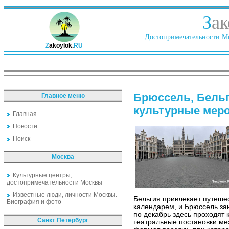
З
ак
Достопримечательности Ми
Z
akoylok.
RU
Брюссель, Бельг
Главное меню
культурные мер
Главная
Новости
Поиск
Москва
Культурные центры,
достопримечательности Москвы
Известные люди, личности Москвы.
Бельгия привлекает путеш
Биография и фото
календарем, и Брюссель за
по декабрь здесь проходят
Санкт Петербург
театральные постановки ме