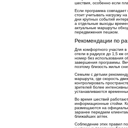
шествия, особенно если пл
Если программа совпадает 
стоит учитывать нагрузку на
дни крупных событий интер
а отдельные выходы време
актуальные маршруты обхо
передвижения пешком.
Рекомендации по р
Для комфортного участия в
отели в радиусе до 1,5 км о
номер без использования о
завершения программы. Веч
поэтому близость жилья сни
Семьям с детьми рекоменду
маршрута, где скорость дв
контролировать пространств
зрителей более интенсивны
устанавливаются временные
Во время шествий работаю
информационные стойки. К
размещаются на официальн
заранее передаем клиентам
ближайших аптек.
Соблюдение этих правил по