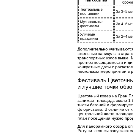
Тип события
брони
Театральные
За 3–5 м
постановки
Музыкальные
За 4–6 м
фестивали
Уличные
За 2–4 м
праздники
Дополнительно учитываютс
школьные каникулы в страна
транспортных узлов выше. 
прогноз посещаемости и ди
конкретные даты с расчето
нескольких мероприятий в 
Фестиваль Цветочны
и лучшие точки обз
Цветочный ковер на Гран Пла
занимает площадь около 1 8
тысяч бегоний и формирует
флористами. В отличие от к
центральной части площади
план посещения нужно прод
Для панорамного обзора оп
Ратуши: сеансы запускаются