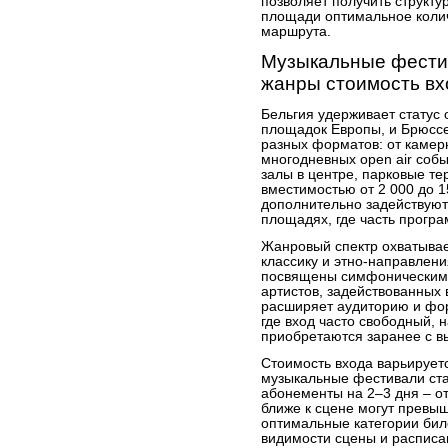
позволяет получить структ
площади оптимальное колич
маршрута.
Музыкальные фести
жанры стоимость вх
Бельгия удерживает статус
площадок Европы, и Брюсс
разных форматов: от каме
многодневных open air соб
залы в центре, парковые те
вместимостью от 2 000 до 1
дополнительно задействуют
площадях, где часть прогр
Жанровый спектр охватывает
классику и этно-направлен
посвящены симфоническим 
артистов, задействованных 
расширяет аудиторию и фор
где вход часто свободный, 
приобретаются заранее с вы
Стоимость входа варьирует
музыкальные фестивали ста
абонементы на 2–3 дня – от
ближе к сцене могут превы
оптимальные категории бил
видимости сцены и расписа