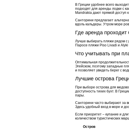
В Греции удобнее всего выходит
подходят для аренды лодки с ка
Mandrakia дают прямой доступ к
Санторини предлагает альтерна
вдоль кальдеры. Утром море ровн
Где аренда проходит 
Лучше выбирать пляжи рядом с 
Паросе пляжи Piso Livadi и Alyk
Что учитывать при пл
Оптимальная продолжительность 
Эгейском, поэтому западные пл
и позволяет увидеть берег с во
Лучшие острова Грец
При выборе острова для медовог
доступность тихих бухт. В Гре
пары.
Санторини часто выбирают за вид
Здесь удобный вход в море и до
Если приоритет – купание и дл
количеством туристических мар
Остров