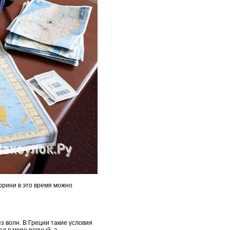
орини в это время можно
з волн. В Греции такие условия
од в море ровный, а