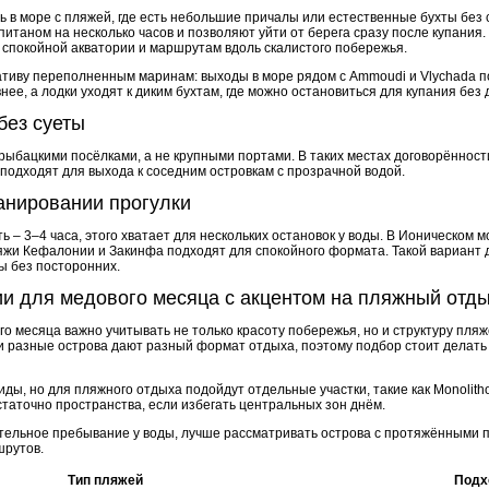
ь в море с пляжей, где есть небольшие причалы или естественные бухты без с
питаном на несколько часов и позволяют уйти от берега сразу после купания.
 спокойной акватории и маршрутам вдоль скалистого побережья.
тиву переполненным маринам: выходы в море рядом с Ammoudi и Vlychada п
ее, а лодки уходят к диким бухтам, где можно остановиться для купания без д
без суеты
рыбацкими посёлками, а не крупными портами. В таких местах договорённост
i подходят для выхода к соседним островкам с прозрачной водой.
анировании прогулки
– 3–4 часа, этого хватает для нескольких остановок у воды. В Ионическом м
яжи Кефалонии и Закинфа подходят для спокойного формата. Такой вариант
ды без посторонних.
ии для медового месяца с акцентом на пляжный отд
о месяца важно учитывать не только красоту побережья, но и структуру пляж
ции разные острова дают разный формат отдыха, поэтому подбор стоит делат
ы, но для пляжного отдыха подойдут отдельные участки, такие как Monolithos
статочно пространства, если избегать центральных зон днём.
ительное пребывание у воды, лучше рассматривать острова с протяжёнными
шрутов.
Тип пляжей
Подх