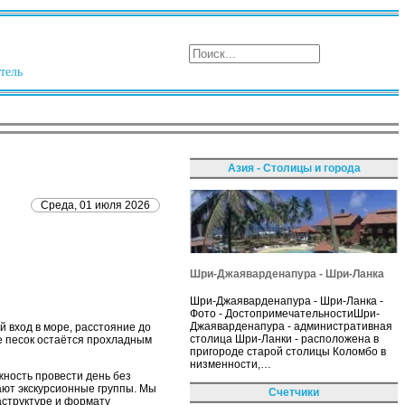
тель
Азия - Столицы и города
Среда, 01 июля 2026
Шри-Джаяварденапура - Шри-Ланка
Шри-Джаяварденапура - Шри-Ланка -
Фото - ДостопримечательностиШри-
Джаяварденапура - административная
й вход в море, расстояние до
столица Шри-Ланки - расположена в
де песок остаётся прохладным
пригороде старой столицы Коломбо в
низменности,…
жность провести день без
ают экскурсионные группы. Мы
Счетчики
аструктуре и формату