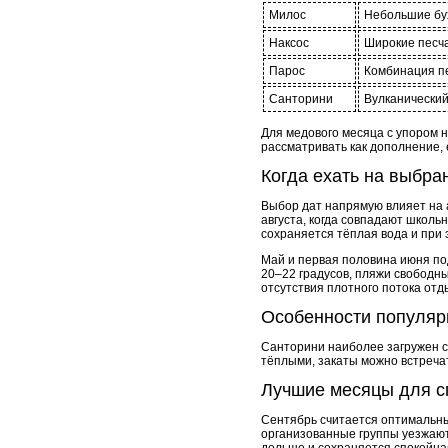
Милос
Небольшие бух
Наксос
Широкие песч
Парос
Комбинация пе
Санторини
Вулканический
Для медового месяца с упором н
рассматривать как дополнение, е
Когда ехать на выбра
Выбор дат напрямую влияет на 
августа, когда совпадают школь
сохраняется тёплая вода и при
Май и первая половина июня по
20–22 градусов, пляжи свободны
отсутствия плотного потока от
Особенности популяр
Санторини наиболее загружен с 
тёплыми, закаты можно встречат
Лучшие месяцы для с
Сентябрь считается оптимальны
организованные группы уезжают.
дольше и сохраняется спокойна