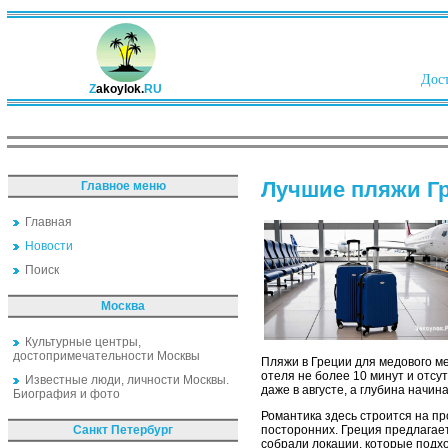
Дост
Z
akoylok.
RU
Лучшие пляжи Гр
Главное меню
Главная
Новости
Поиск
Москва
Культурные центры,
достопримечательности Москвы
Пляжи в Греции для медового ме
отеля не более 10 минут и отсу
Известные люди, личности Москвы.
даже в августе, а глубина начин
Биография и фото
Романтика здесь строится на пр
Санкт Петербург
посторонних. Греция предлагае
собрали локации, которые подх