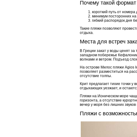
Почему такой формат
короткий путь от номера
минимум посторонних на
гибкий распорядок дня б
Такие пляжи позволяют провест
отдыха.
Места для встреч зак
В Греции закат у воды ценят за
западном побережье Кефалонии п
волнами и ветром. Подъезд сло
На острове Милос пляжи Agios I
позволяет разместиться на расс
отсутствие толпы.
Крит предлагает тихие точки у 
отдыхающих уезжает, и остаются
Пляжи на Ионическом море чаще 
горизонта, а отсутствие курор
вечер у моря без лишних звуков 
Пляжи с возможностью