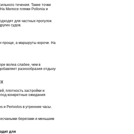
ильного течения. Такие точки
 На Милосе пляжи Pollonia и
одходят для частных прогулок
ругих судов.
и проще, а маршруты короче. На
оре волна слабее, чем в
 добавляет разнообразия отдыху
ых
ей, плотность застройки и
ь под конкретные ожидания
 и Perivolos в утренние часы.
 песчаными берегами и меньшим
одит для