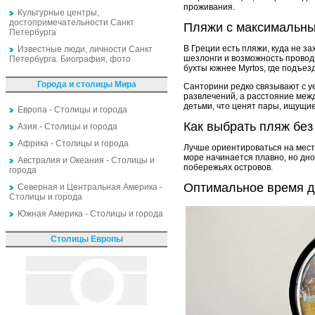
проживания.
Культурные центры,
достопримечательности Санкт
Пляжи с максимальны
Петербурга
В Греции есть пляжи, куда не з
Известные люди, личности Санкт
шезлонги и возможность провод
Петербурга. Биография, фото
бухты южнее Myrtos, где подъез
Города и столицы Мира
Санторини редко связывают с у
развлечений, а расстояние меж
детьми, что ценят пары, ищущи
Европа - Столицы и города
Как выбрать пляж без
Азия - Столицы и города
Африка - Столицы и города
Лучше ориентироваться на места
море начинается плавно, но дно
Австралия и Океания - Столицы и
побережьях островов.
города
Оптимальное время 
Северная и Центральная Америка -
Столицы и города
Южная Америка - Столицы и города
Столицы Европы