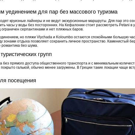
м уединением для пар без массового туризма
аходят круизные лайнеры и не ведут экскурсионные маршруты. Для пар это о
ить часы у воды без посторонних. На Кефалонии стоит рассмотреть Petani в
д ограничен серпантинами и нет пляжных баров.
единением, но пляжи Vlychada и Koloumbo остаются спокойными большую част
ду зонами отдыха позволяет сохранить личное пространство. Каменистый бер
е романтика без шума.
 туристических групп
 без прямого доступа общественного транспорта и с минимальным количество
 покрыто галькой, обычно менее загружены. В Греции такие локации чаще вс
для посещения