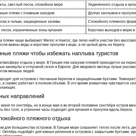
ты, светлый песок, спокойное море
Уединённого отдыха и куп
аные пляжи с плавным заходом
Долгих заплывов и прогуло
ска и гальки, защищённые заливы
Спокойного пляжного форм
 песок, ограниченные зоны купания
Коротких выходов к морю в
а пляжи чаще выбирают Милос и Наксос, где легко найти участки без массово
сли важны виды и короткие прогулки к воде, а не целый день на берегу.
нные пляжи чтобы избежать наплыва туристов
атмосферу отдыха у моря. В Греции пик загрузки пляжей приходится на пери
ные каникулы и отпускной сезон в Европе. Для медового месяца лучше рассма
 этом меньше людей.
дходят для островов с песчаным берегом и защищёнными бухтами. Температ
, а сервис работает в полном объёме. В это время романтика чувствуется си
дыхающих.
ных направлений
июня по сентябрь, но в конце мая и во второй половине сентября остров ме
ь без толп, а утренние часы подходят для купания и прогулок вдоль берега.
покойного пляжного отдыха
м для большинства островов. В Греции море сохраняет тепло после лета, дн
 Октябрь подойдёт для южных регионов и островов с закрытыми бухтами, где
я обстановка.