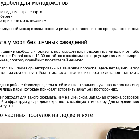
 удобен для молодожёнов
 до воды без транспорта
 берегу
ез привязки к расписаниям
и медовый месяц в размеренном ритме, сохраняя личное пространство и ком
ата у моря без шумных заведений
 тишину и свободный горизонт, поэтому для пар подходят пляжи вдали от наб
ляж Petani после 18:30 остаётся спокойным: солнце уходит за линию моря,
жнее, поэтому случайных посетителей немного.
oannis и Triades ориентированы на вечерние прогулки. Здесь нет музыки и под
тоянии друг от друга. Романтика складывается из простых деталей – мягкий с
воды в районе Фаласарна, если отойти от центрального участка пляжа на сев
 лишь пары, которые приходят встретить закат без посторонних.
подходят для такого формата, чем на Эгейском. Западная сторона островов 
тной инфраструктуры рядом сохраняет спокойную атмосферу. Для медового ме
и суеты.
 частных прогулок на лодке и яхте