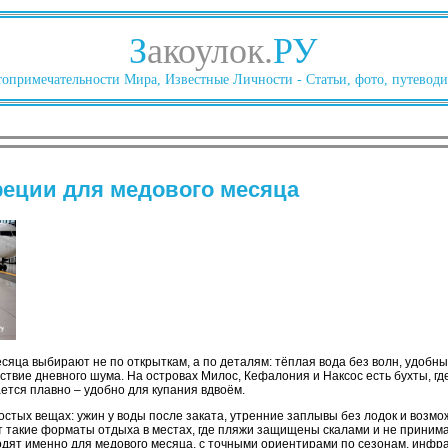
З
акоулок.
РУ
опримечательности Мира, Известные Личности - Статьи, фото, путеводи
еции для медового месяца
сяца выбирают не по открыткам, а по деталям: тёплая вода без волн, удобны
тствие дневного шума. На островах Милос, Кефалония и Наксос есть бухты, г
ается плавно – удобно для купания вдвоём.
остых вещах: ужин у воды после заката, утренние заплывы без лодок и возмо
т такие форматы отдыха в местах, где пляжи защищены скалами и не приним
одят именно для медового месяца, с точными ориентирами по сезонам, инфр