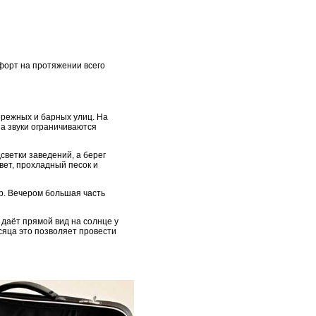
форт на протяжении всего
ережных и барных улиц. На
 а звуки ограничиваются
светки заведений, а берег
вет, прохладный песок и
ер. Вечером большая часть
даёт прямой вид на солнце у
сяца это позволяет провести