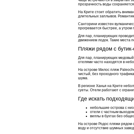
прозрачность воды сохраняется 
На Крите стоит обратить вниман
длительных заплывов. Романтика
Санторини известен вулканическ
прогревается быстрее, а утром 
Для пар, планирующих проводит
движением лодок. Такие места 
Пляжи рядом с бутик
Для пар, планирующих медовый 
отелями часто находятся в небол
На острове Милос пляж Paleocho
чистый, без проходного трафика
шума.
В регионе Ханья на Крите небол
суеты. Отели работают с ограни
Где искать подходящ
небольшие острова с низ
отели с частным выходом
виллы в бухтах без обще
На острове Родос пляжи рядом с
воду и отсутствие шумных заве