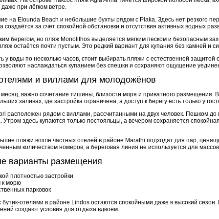
даже при лёгком ветре.
ие на Elounda Beach и небольшие бухты рядом с Plaka. Здесь нет резкого пе
 создаётся за счёт спокойной обстановки и отсутствия активных водных раз
им берегом, но пляж Monolithos выделяется мягким песком и безопасным зах
пляж остаётся почти пустым. Это редкий вариант для купания без камней и си
ь у воды по несколько часов, стоит выбирать пляжи с естественной защитой
позволяют наслаждаться купанием без спешки и сохраняют ощущение уедине
-отелями и виллами для молодожёнов
месяц, важно сочетание тишины, близости моря и приватного размещения. В 
ьших заливах, где застройка ограничена, а доступ к берегу есть только у гост
ri расположен рядом с виллами, рассчитанными на двух человек. Пешком до в
. Утром здесь купаются только постояльцы, а вечером сохраняется спокойна
ьшие пляжи возле частных отелей в районе Marathi подходят для пар, ценящ
ченным количеством номеров, а береговая линия не используется для массов
ие варианты размещения
кой плотностью застройки
 к морю
ственных парковок
 бутик-отелями в районе Lindos остаются спокойными даже в высокий сезон. 
дений создают условия для отдыха вдвоём.