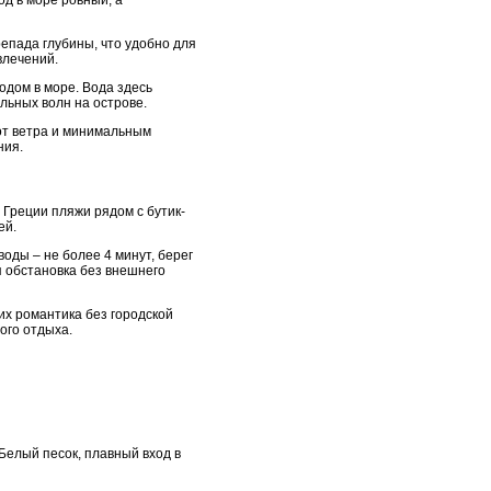
репада глубины, что удобно для
влечений.
одом в море. Вода здесь
льных волн на острове.
 от ветра и минимальным
ния.
Греции пляжи рядом с бутик-
ей.
оды – не более 4 минут, берег
я обстановка без внешнего
их романтика без городской
ого отдыха.
Белый песок, плавный вход в