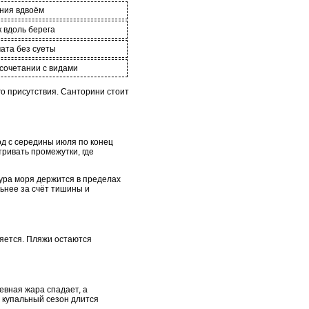
ания вдвоём
к вдоль берега
ата без суеты
 сочетании с видами
го присутствия. Санторини стоит
од с середины июля по конец
тривать промежутки, где
ура моря держится в пределах
льнее за счёт тишины и
няется. Пляжи остаются
евная жара спадает, а
 купальный сезон длится