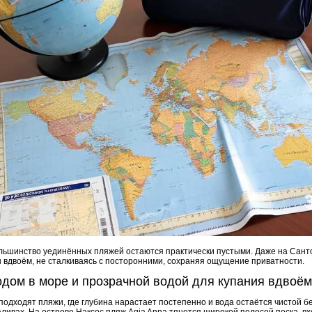
большинство уединённых пляжей остаются практически пустыми. Даже на Сант
ы вдвоём, не сталкиваясь с посторонними, сохраняя ощущение приватности.
одом в море и прозрачной водой для купания вдвоём
подходят пляжи, где глубина нарастает постепенно и вода остаётся чистой бе
ливах. На острове Наксос пляж Agia Anna тянется широкой полосой песка, вх