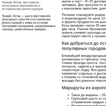
маски и ласт – 8–10 доллар
Тракай, Литва: фестивали,
человека. Для прогулок по 
культурные мероприятия и
к мангровым зарослям, длит
исторические реконструкции
Питание планируйте рядом 
Тракай, Литва — центр фестивалей,
и морепродукты по цене 12
культурных событий и исторических
и фрукты продаются на рын
реконструкций у замка на острове.
Коха занимает около 35 мин
Программа праздников, средневековые
два часа. Раннее бронирова
турниры, ремесленные ярмарки…
апрель снижает расходы на
гарантирует места у лучших
Как добраться до ос
популярных городов
Ближайший международный 
километрах от причала, отк
Схема проезда проста: пос
контроль, садитесь в тран
скоростную лодку. Вся доро
перевозят отдельно и дост
к пляжам со спокойной водо
высадку без длинных пирсов
Маршруты из аэроп
Такси до марины – 25
Групповой шаттл от о
отправление каждые 
Индивидуальный мини