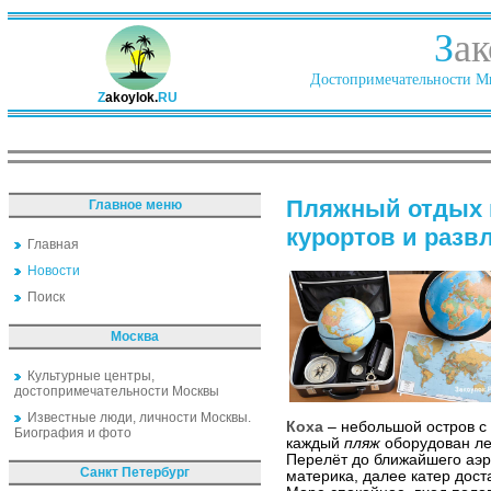
З
ак
Достопримечательности Ми
Z
akoylok.
RU
Пляжный отдых н
Главное меню
курортов и разв
Главная
Новости
Поиск
Москва
Культурные центры,
достопримечательности Москвы
Известные люди, личности Москвы.
Коха
– небольшой остров с 
Биография и фото
каждый
пляж
оборудован ле
Перелёт до ближайшего аэр
Санкт Петербург
материка, далее катер дост