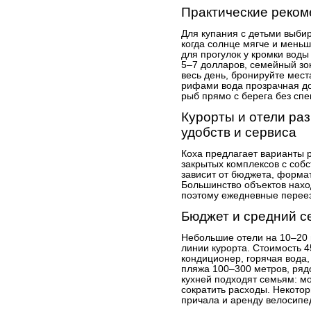
Практические реко
Для купания с детьми выбир
когда солнце мягче и мень
для прогулок у кромки воды
5–7 долларов, семейный зон
весь день, бронируйте мест
рифами вода прозрачная до
рыб прямо с берега без сп
Курорты и отели ра
удобств и сервиса
Коха предлагает варианты 
закрытых комплексов с соб
зависит от бюджета, форма
Большинство объектов нахо
поэтому ежедневные переез
Бюджет и средний с
Небольшие отели на 10–20
линии курорта. Стоимость 4
кондиционер, горячая вода, 
пляжа 100–300 метров, ряд
кухней подходят семьям: м
сократить расходы. Некото
причала и аренду велосипе