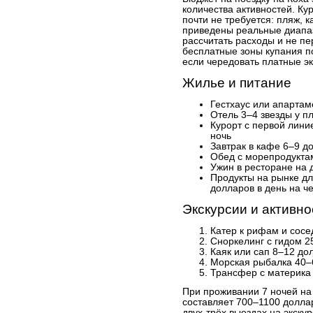
количества активностей. Ку
почти не требуется: пляж, 
приведены реальные диапа
рассчитать расходы и не пе
бесплатные зоны купания п
если чередовать платные эк
Жилье и питание
Гестхаус или апартам
Отель 3–4 звезды у п
Курорт с первой лини
ночь
Завтрак в кафе 6–9 д
Обед с морепродукта
Ужин в ресторане на 
Продукты на рынке дл
долларов в день на ч
Экскурсии и активно
Катер к рифам и сос
Сноркелинг с гидом 2
Каяк или сап 8–12 до
Морская рыбалка 40–
Трансфер с материка 
При проживании 7 ночей на
составляет 700–1100 долла
двух-трёх выездах на экску