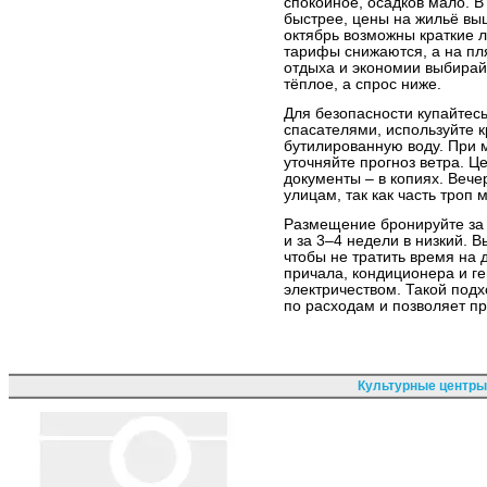
спокойное, осадков мало. В
быстрее, цены на жильё вы
октябрь возможны краткие л
тарифы снижаются, а на п
отдыха и экономии выбирай
тёплое, а спрос ниже.
Для безопасности купайтесь
спасателями, используйте 
бутилированную воду. При 
уточняйте прогноз ветра. 
документы – в копиях. Веч
улицам, так как часть троп
Размещение бронируйте за 
и за 3–4 недели в низкий. 
чтобы не тратить время на 
причала, кондиционера и ге
электричеством. Такой под
по расходам и позволяет п
Культурные центры