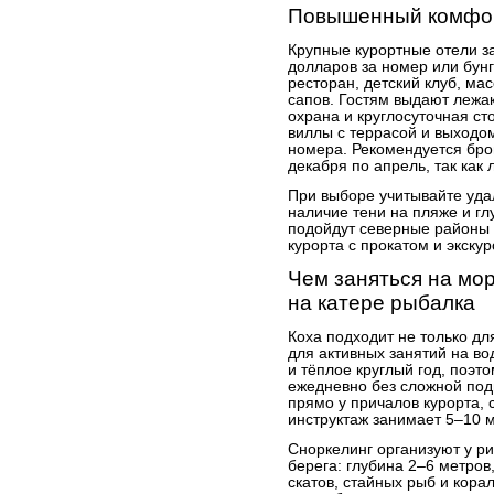
Повышенный комфор
Крупные курортные отели 
долларов за номер или бунг
ресторан, детский клуб, мас
сапов. Гостям выдают лежа
охрана и круглосуточная ст
виллы с террасой и выходом
номера. Рекомендуется бро
декабря по апрель, так как
При выборе учитывайте уда
наличие тени на пляже и гл
подойдут северные районы 
курорта с прокатом и экску
Чем заняться на мор
на катере рыбалка
Коха подходит не только дл
для активных занятий на во
и тёплое круглый год, поэт
ежедневно без сложной под
прямо у причалов курорта,
инструктаж занимает 5–10 м
Сноркелинг организуют у р
берега: глубина 2–6 метров
скатов, стайных рыб и кора