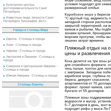
Море спокойное, вход полог
условия подходят для семей
Культурные центры,
размеренный
отдых
.
достопримечательности Санкт
Петербурга
Карибское море
у берегов
Известные люди, личности Санкт
°C круглый год, видимость 
Петербурга. Биография, фото
западной стороне располож
закрытой территорией, на в
каяков и рыбалки. Мы под
Города и столицы Мира
зонами купания, бронируем
морские прогулки, чтобы в
Европа - Столицы и города
лишних затрат времени.
Азия - Столицы и города
Пляжный отдых на о
Африка - Столицы и города
цены и развлечения
Австралия и Океания - Столицы и
города
Коха делится на три зоны 
для спокойного формата: с
Северная и Центральная Америка -
тень пальм, понтон для кат
Столицы и города
с завтраком. Западное поб
Южная Америка - Столицы и города
карибское море, глубина по
берега, дежурят спасатели,
апартаментов от 70 доллар
Столицы Европы
формат: прокат каяков, сап
бунгало от 55 долларов.
Пляжные зоны поддерживают
водоросли и мусор, устано
5–7 долларов в день, зонт в
подходят рифы у мыса Ла-П