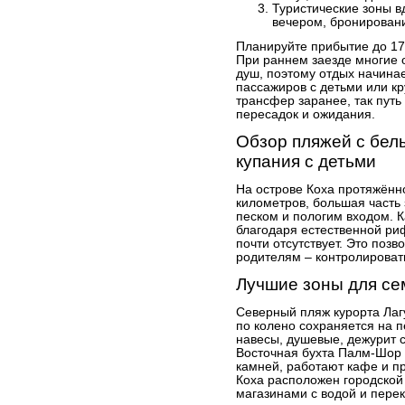
Туристические зоны в
вечером, бронировани
Планируйте прибытие до 17:
При раннем заезде многие 
душ, поэтому отдых начинае
пассажиров с детьми или к
трансфер заранее, так путь
пересадок и ожидания.
Обзор пляжей с бел
купания с детьми
На острове Коха протяжённ
километров, большая часть
песком и пологим входом. 
благодаря естественной риф
почти отсутствует. Это позв
родителям – контролировать
Лучшие зоны для се
Северный пляж курорта Лагу
по колено сохраняется на 
навесы, душевые, дежурит с
Восточная бухта Палм-Шор
камней, работают кафе и п
Коха расположен городской
магазинами с водой и пере