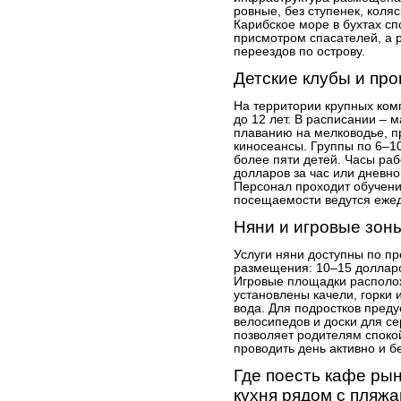
ровные, без ступенек, коля
Карибское море в бухтах сп
присмотром спасателей, а р
переездов по острову.
Детские клубы и пр
На территории крупных ком
до 12 лет. В расписании – 
плаванию на мелководье, пр
киносеансы. Группы по 6–10
более пяти детей. Часы раб
долларов за час или дневно
Персонал проходит обучен
посещаемости ведутся еже
Няни и игровые зон
Услуги няни доступны по пр
размещения: 10–15 долларо
Игровые площадки располож
установлены качели, горки 
вода. Для подростков пред
велосипедов и доски для се
позволяет родителям споко
проводить день активно и 
Где поесть кафе ры
кухня рядом с пляж