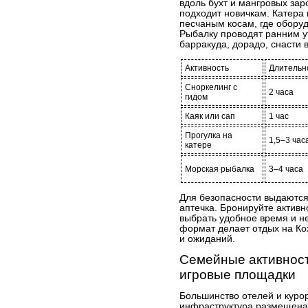
вдоль бухт и мангровых зар
подходит новичкам. Катера 
песчаным косам, где оборуд
Рыбалку проводят ранним ут
барракуда, дорадо, снасти в
Активность
Длительн
Сноркелинг с
2 часа
гидом
Каяк или сап
1 час
Прогулка на
1,5–3 час
катере
Морская рыбалка
3–4 часа
Для безопасности выдаются 
аптечка. Бронируйте активн
выбрать удобное время и не
формат делает отдых на К
и ожиданий.
Семейные активност
игровые площадки
Большинство отелей и куро
инфраструктура размещена 