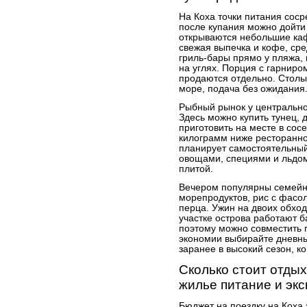
На Коха точки питания сос
после купания можно дойти
открываются небольшие каф
свежая выпечка и кофе, ср
гриль-бары прямо у пляжа, 
на углях. Порция с гарниро
продаются отдельно. Столы 
море, подача без ожидания
Рыбный рынок у центральног
Здесь можно купить тунец, 
приготовить на месте в сос
килограмм ниже ресторанной
планирует самостоятельный
овощами, специями и льдо
плитой.
Вечером популярны семейны
морепродуктов, рис с фасо
перца. Ужин на двоих обхо
участке острова работают б
поэтому можно совместить п
экономии выбирайте дневны
заранее в высокий сезон, к
Сколько стоит отды
жилье питание и экс
Бюджет на поездку на Коха