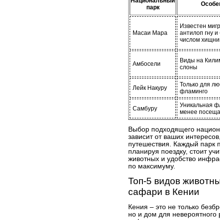
Национальный
Особе
парк
Известен миг
Масаи Мара
антилоп гну 
числом хищни
Виды на Кили
Амбосели
слоны
Только для лю
Лейк Накуру
фламинго
Уникальная ф
Самбуру
менее посещ
Выбор подходящего национ
зависит от ваших интересов
путешествия. Каждый парк п
планируя поездку, стоит учи
животных и удобство инфра
по максимуму.
Топ-5 видов животны
сафари в Кении
Кения – это не только безб
но и дом для невероятного