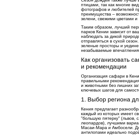
Сезон дождей также лучше 
птицами, так как многие ви
фотографов и любителей пр
преимущества – возможност
зелени, свежими цветами 
Таким образом, лучший пе
парков Кении зависит от ва
наблюдать за дикой природо
отправляться в сухой сезон
зеленые просторы и уедине
незабываемые впечатления
Как организовать с
и рекомендации
Организация сафари в Кении
правильными рекомендация
и животными без лишних зат
ключевых шагов для самост
1. Выбор региона д
Кения предлагает разнообр
каждый из которых имеет св
"большую пятерку" (львов, 
леопардов), лучшими вариа
Масаи-Мара и Амбосели. Д
антилопами идеально подой