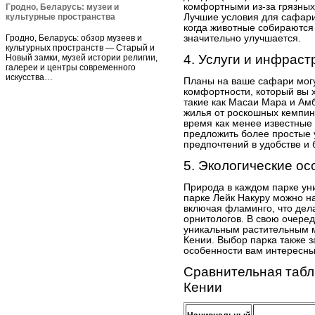
комфортными из-за грязных
Гродно, Беларусь: музеи и
культурные пространства
Лучшие условия для сафари 
когда животные собираются 
Гродно, Беларусь: обзор музеев и
значительно улучшается.
культурных пространств — Старый и
4. Услуги и инфраст
Новый замки, музей истории религии,
галереи и центры современного
искусства…
Планы на ваше сафари могу
комфортности, который вы 
такие как Масаи Мара и Ам
жилья от роскошных кемпин
время как менее известные 
предложить более простые 
предпочтений в удобстве и
5. Экологические о
Природа в каждом парке ун
парке Лейк Накуру можно н
включая фламинго, что дел
орнитологов. В свою очеред
уникальным растительным м
Кении. Выбор парка также з
особенности вам интересны
Сравнительная табл
Кении