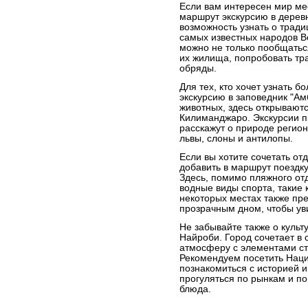
Если вам интересен мир мес
маршрут экскурсию в дерев
возможность узнать о тради
самых известных народов В
можно не только пообщатьс
их жилища, попробовать тр
обряды.
Для тех, кто хочет узнать 
экскурсию в заповедник "А
животных, здесь открывают
Килиманджаро. Экскурсии п
расскажут о природе регион
львы, слоны и антилопы.
Если вы хотите сочетать от
добавить в маршрут поездк
Здесь, помимо пляжного от
водные виды спорта, такие 
некоторых местах также пре
прозрачным дном, чтобы ув
Не забывайте также о культ
Найроби. Город сочетает в
атмосферу с элементами ст
Рекомендуем посетить Наци
познакомиться с историей и
прогуляться по рынкам и п
блюда.