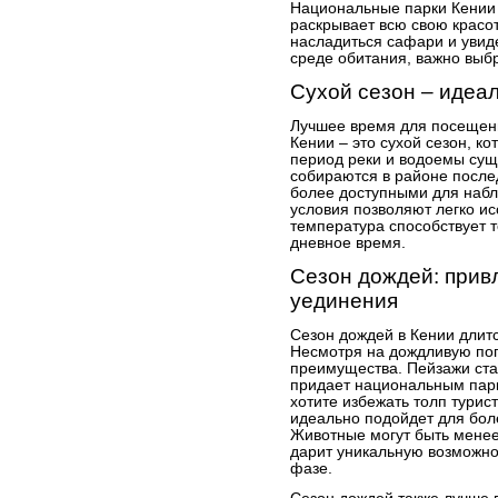
Национальные парки Кении 
раскрывает всю свою красо
насладиться сафари и увиде
среде обитания, важно выб
Сухой сезон – идеа
Лучшее время для посещен
Кении – это сухой сезон, ко
период реки и водоемы сущ
собираются в районе послед
более доступными для наб
условия позволяют легко ис
температура способствует т
дневное время.
Сезон дождей: привл
уединения
Сезон дождей в Кении длитс
Несмотря на дождливую пог
преимущества. Пейзажи ст
придает национальным парк
хотите избежать толп турис
идеально подойдет для бол
Животные могут быть менее
дарит уникальную возможно
фазе.