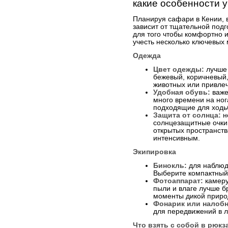
какие особенности у
Планируя сафари в Кении, 
зависит от тщательной подг
для того чтобы комфортно и
учесть несколько ключевых
Одежда
Цвет одежды:
лучше 
бежевый, коричневый,
животных или привле
Удобная обувь:
важе
много времени на ног
подходящие для ходь
Защита от солнца:
н
солнцезащитные очки 
открытых пространств
интенсивным.
Экипировка
Бинокль:
для наблюд
Выберите компактный 
Фотоаппарат:
камеру
пыли и влаге лучше бр
моменты дикой приро
Фонарик или налобн
для передвижений в л
Что взять с собой в рюкз