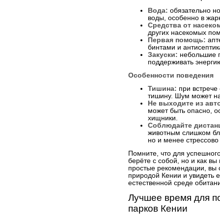
Вода:
обязательно но
воды, особенно в жар
Средства от насеко
других насекомых пом
Первая помощь:
апт
бинтами и антисептик
Закуски:
небольшие п
поддерживать энергию
Особенности поведения
Тишина:
при встрече 
тишину. Шум может н
Не выходите из авт
может быть опасно, ос
хищники.
Соблюдайте дистан
животным слишком бли
но и менее стрессово
Помните, что для успешного
берёте с собой, но и как вы
простые рекомендации, вы 
природой Кении и увидеть 
естественной среде обитан
Лучшее время для 
парков Кении