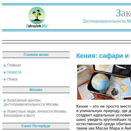
З
ак
Достопримечательности Ми
Z
akoylok.
RU
Кения: сафари и
Главное меню
Главная
Новости
Поиск
Москва
Культурные центры,
достопримечательности Москвы
Кения – это не просто мест
в уникальную природу, где
Известные люди, личности Москвы.
создают идеальные условия
Биография и фото
шанс увидеть крупнейших п
естественной среде обитан
Санкт Петербург
таким как Масаи Мара и Амб