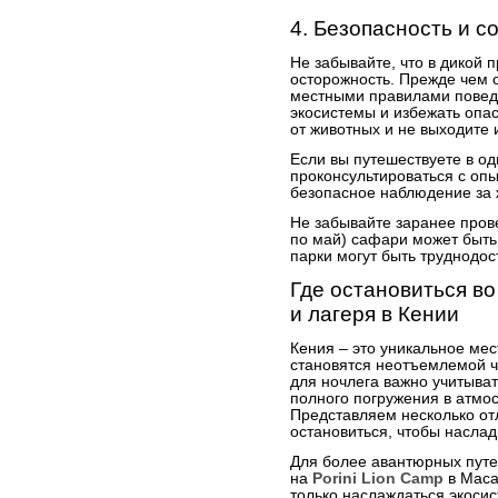
4. Безопасность и 
Не забывайте, что в дикой
осторожность. Прежде чем о
местными правилами повед
экосистемы и избежать опас
от животных и не выходите 
Если вы путешествуете в од
проконсультироваться с оп
безопасное наблюдение за
Не забывайте заранее прове
по май) сафари может быть
парки могут быть труднодос
Где остановиться в
и лагеря в Кении
Кения – это уникальное мес
становятся неотъемлемой ч
для ночлега важно учитыват
полного погружения в атмо
Представляем несколько от
остановиться, чтобы насла
Для более авантюрных путе
на
Porini Lion Camp
в Маса
только наслаждаться экосис