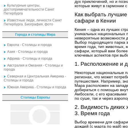
дух приключений, но и поз
Культурные центры,
которые живут в гармонии с
достопримечательности Санкт
Петербурга
Как выбрать лучшие
сафари в Кении
Известные люди, личности Санкт
Петербурга. Биография, фото
Кения – одна из лучших ст
уникальных национальных п
Города и столицы Мира
невероятные возможности д
Выбор подходящего парка з
Европа - Столицы и города
время года, тип животных, к
сафари, который вам более
Азия - Столицы и города
ключевых аспектов при выб
Африка - Столицы и города
1. Расположение и 
Австралия и Океания - Столицы и
города
Некоторые национальные па
Северная и Центральная Америка -
регионах, что может потре
Столицы и города
путешествия. Например, з
Мара расположен на западе
Южная Америка - Столицы и города
добираться с помощью внутр
Амбосели, с его красивыми
Столицы Европы
по суше, так и через аэропо
2. Видимость диких
3. Время года
Выбор времени для сафари 
дождей (с марта по май) м