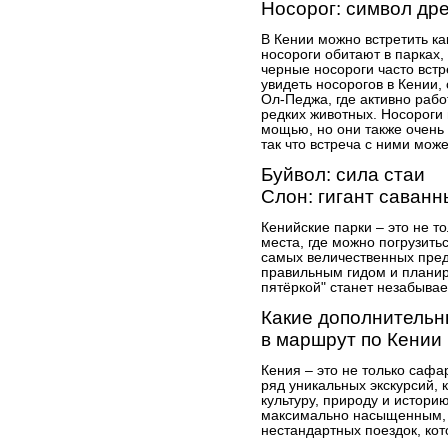
Носорог: символ др
В Кении можно встретить ка
носороги обитают в парках,
черные носороги часто встр
увидеть носорогов в Кении,
Ол-Педжа, где активно раб
редких животных. Носороги 
мощью, но они также очень 
так что встреча с ними може
Буйвол: сила стаи
Слон: гигант саванн
Кенийские парки – это не т
места, где можно погрузить
самых величественных пре
правильным гидом и планир
пятёркой" станет незабыва
Какие дополнительн
в маршрут по Кении
Кения – это не только сафа
ряд уникальных экскурсий, 
культуру, природу и истори
максимально насыщенным, с
нестандартных поездок, ко