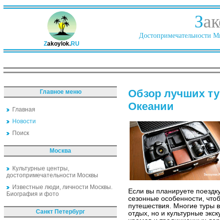
З
ак
Достопримечательности Ми
Z
akoylok.
RU
Обзор лучших ту
Главное меню
Океании
Главная
Новости
Поиск
Москва
Культурные центры,
достопримечательности Москвы
Известные люди, личности Москвы.
Если вы планируете поездк
Биография и фото
сезонные особенности, что
путешествия. Многие туры 
Санкт Петербург
отдых, но и культурные экс