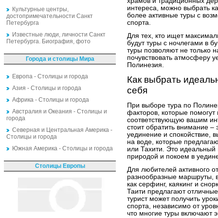
храмов и традиционных дер
интереса, можно выбрать ка
Культурные центры,
более активные туры с воз
достопримечательности Санкт
спорта.
Петербурга
Известные люди, личности Санкт
Для тех, кто ищет максима
Петербурга. Биография, фото
будут туры с ночлегами в б
туры позволяют не только н
почувствовать атмосферу у
Города и столицы Мира
Полинезия.
Европа - Столицы и города
Как выбрать идеаль
Азия - Столицы и города
себя
Африка - Столицы и города
При выборе тура по Полине
Австралия и Океания - Столицы и
факторов, которые помогут 
города
соответствующую вашим инт
стоит обратить внимание – 
Северная и Центральная Америка -
уединение и спокойствие, 
Столицы и города
на воде, которые предлагаю
Южная Америка - Столицы и города
или Тахити. Это идеальный 
природой и покоем в уедин
Столицы Европы
Для любителей активного о
разнообразные маршруты, 
как серфинг, каякинг и сно
Таити предлагают отличные
турист может получить урок
спорта, независимо от уровн
что многие туры включают 