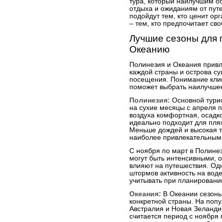
тура, который наилучшим о
отдыха и ожиданиям от пут
подойдут тем, кто ценит о
– тем, кто предпочитает св
Лучшие сезоны для 
Океанию
Полинезия и Океания привле
каждой страны и острова с
посещения. Понимание кли
поможет выбрать наилучшее
Полинезия:
Основной турис
на сухие месяцы с апреля п
воздуха комфортная, осадко
идеально подходит для пля
Меньше дождей и высокая 
наиболее привлекательными
С ноября по март в Полинез
могут быть интенсивными, о
влияют на путешествия. Од
штормов активность на воде
учитывать при планировании
Океания:
В Океании сезоны 
конкретной страны. На попу
Австралия и Новая Зеланди
считается период с ноября п