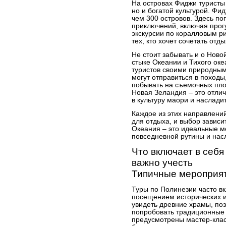
На островах Фиджи туристы 
но и богатой культурой. Фи
чем 300 островов. Здесь п
приключений, включая прог
экскурсии по коралловым р
тех, кто хочет сочетать отд
Не стоит забывать и о Ново
стыке Океании и Тихого ок
туристов своими природным
могут отправиться в походы
побывать на съемочных пло
Новая Зеландия – это отличн
в культуру маори и наслад
Каждое из этих направлени
для отдыха, и выбор зависи
Океания – это идеальные ме
повседневной рутины и нас
Что включает в себя
важно учесть
Типичные мероприят
Туры по Полинезии часто вк
посещением исторических и
увидеть древние храмы, по
попробовать традиционные 
предусмотрены мастер-клас