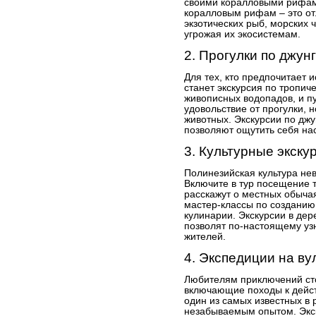
своими коралловыми рифам
коралловым рифам – это от
экзотических рыб, морских 
угрожая их экосистемам.
2. Прогулки по джун
Для тех, кто предпочитает 
станет экскурсия по тропич
живописных водопадов, и пу
удовольствие от прогулки, 
животных. Экскурсии по джу
позволяют ощутить себя на
3. Культурные экску
Полинезийская культура нев
Включите в тур посещение 
расскажут о местных обычая
мастер-классы по созданию
кулинарии. Экскурсии в дер
позволят по-настоящему узн
жителей.
4. Экспедиции на ву
Любителям приключений сто
включающие походы к дейст
один из самых известных в 
незабываемым опытом. Экск