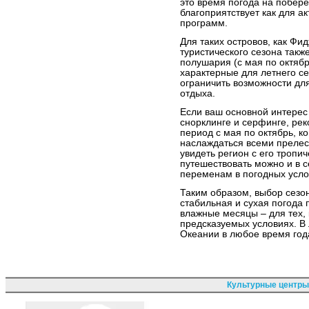
это время погода на побере
благоприятствует как для ак
программ.
Для таких островов, как Фи
туристического сезона так
полушария (с мая по октябр
характерные для летнего се
ограничить возможности для
отдыха.
Если ваш основной интерес
снорклинге и серфинге, рек
период с мая по октябрь, к
наслаждаться всеми прелес
увидеть регион с его тропи
путешествовать можно и в с
переменам в погодных усло
Таким образом, выбор сезон
стабильная и сухая погода 
влажные месяцы – для тех, 
предсказуемых условиях. В
Океании в любое время год
Культурные центры