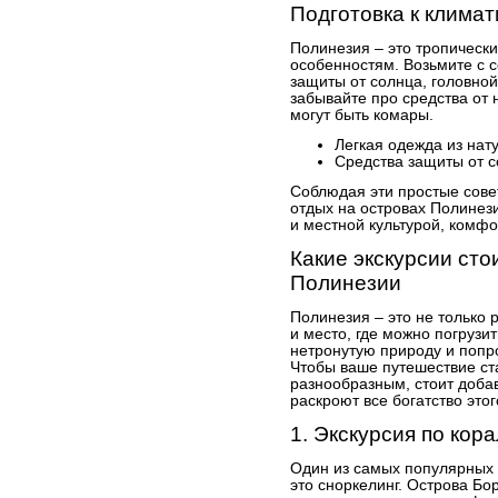
Подготовка к клима
Полинезия – это тропически
особенностям. Возьмите с с
защиты от солнца, головно
забывайте про средства от 
могут быть комары.
Легкая одежда из нат
Средства защиты от с
Соблюдая эти простые сове
отдых на островах Полинези
и местной культурой, комф
Какие экскурсии сто
Полинезии
Полинезия – это не только 
и место, где можно погрузит
нетронутую природу и попр
Чтобы ваше путешествие с
разнообразным, стоит добав
раскроют все богатство этог
1. Экскурсия по ко
Один из самых популярных 
это сноркелинг. Острова Бо