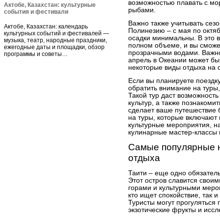
возможностью плавать с мо
Актобе, Казахстан: культурные
рыбами.
события и фестивали
Важно также учитывать сезо
Актобе, Казахстан: календарь
Полинезию – с мая по октяб
культурных событий и фестивалей —
осадки минимальны. В это 
музыка, театр, народные праздники,
полном объеме, и вы сможе
ежегодные даты и площадки, обзор
прозрачными водами. Важно
программы и советы…
апрель в Океании может быт
некоторые виды отдыха на 
Если вы планируете поездку
обратить внимание на туры,
Такой тур даст возможность
культур, а также познакоми
сделает ваше путешествие
на туры, которые включают 
культурные мероприятия, н
кулинарные мастер-классы 
Самые популярные н
отдыха
Таити – еще одно обязател
Этот остров славится свои
горами и культурными мероп
кто ищет спокойствие, так 
Туристы могут прогуляться
экзотические фрукты и исс