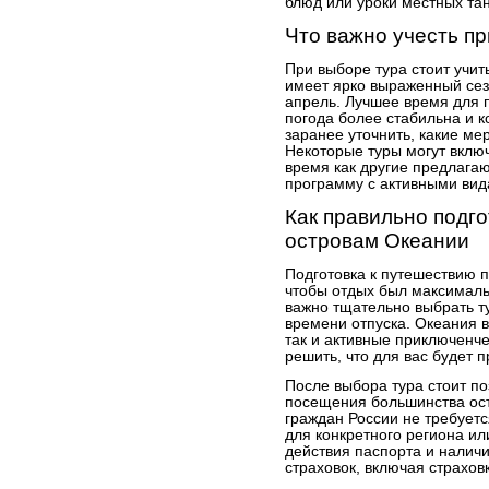
блюд или уроки местных та
Что важно учесть п
При выборе тура стоит учит
имеет ярко выраженный сез
апрель. Лучшее время для п
погода более стабильна и 
заранее уточнить, какие м
Некоторые туры могут включ
время как другие предлага
программу с активными вид
Как правильно подго
островам Океании
Подготовка к путешествию 
чтобы отдых был максималь
важно тщательно выбрать т
времени отпуска. Океания 
так и активные приключенч
решить, что для вас будет 
После выбора тура стоит по
посещения большинства ост
граждан России не требуетс
для конкретного региона ил
действия паспорта и налич
страховок, включая страхов