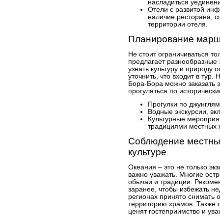
насладиться уединен
Отели с развитой инф
наличие ресторана, с
территории отеля.
Планирование маршр
Не стоит ограничиваться т
предлагает разнообразные 
узнать культуру и природу 
уточнить, что входит в тур.
Бора-Бора можно заказать 
прогуляться по историческ
Прогулки по джунглям
Водные экскурсии, вкл
Культурные мероприят
традициями местных 
Соблюдение местных
культуре
Океания – это не только экз
важно уважать. Многие ост
обычаи и традиции. Рекомен
заранее, чтобы избежать н
регионах принято снимать о
территорию храмов. Также с
ценят гостеприимство и ува