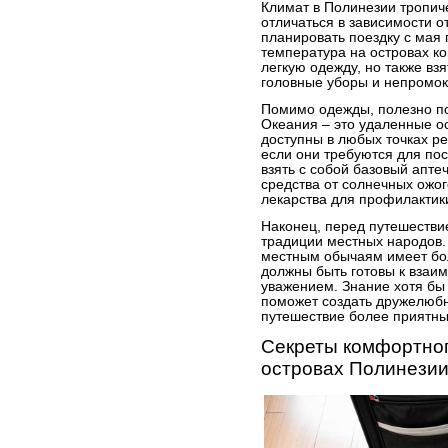
Климат в Полинезии тропиче
отличаться в зависимости о
планировать поездку с мая 
температура на островах к
легкую одежду, но также вз
головные уборы и непромок
Помимо одежды, полезно под
Океания – это удаленные ос
доступны в любых точках ре
если они требуются для пос
взять с собой базовый апте
средства от солнечных ожог
лекарства для профилактик
Наконец, перед путешествие
традиции местных народов.
местным обычаям имеет бо
должны быть готовы к взаи
уважением. Знание хотя бы
поможет создать дружелюб
путешествие более приятн
Секреты комфортног
островах Полинези