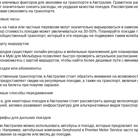
з ключевых факторов для экономии на транспорте в Австралии. Грамотное р
 значительно снизить расходы, не ухудшая качества поездок. Рассмотрим не
вам сэкономить на транспорте.
ковые часы
 на такси или частные перевозки могут значительно варьироваться в зависим
ечера) стоимость поездки может увеличиваться на 30-50%. Планируйте поездки
е общественный транспорт, который в эти периоды не подвержен таким колеб
карту маршрутов
городов существуют онлайн-ресурсы и мобильные приложения для планирова
я и Myki для Мельбурна позволяют быстро проверять актуальное расписание
знакомьтесь с картой маршрутов, чтобы найти более дешевые пути с миним
оездки или абонементы
ественным транспортом, в Австралии стоит обратить внимание на возможност
предоставляет скидки на регулярные поездки, а также на транспорт, включая
и на билеты при покупке заранее.
ивные способы передвижения
а, для некоторых поездок в Австралии стоит рассмотреть аренду велосипедо
ней, активно развивают инфраструктуру для альтернативных видов транспорт
арифы для дальних поездок
и Австралии можно использовать автобусы и поезда, которые предлагают зн
 Например, автобусные компании Greyhound и Premier Motor Service часто п
овании за неделю или месяц до поездки.