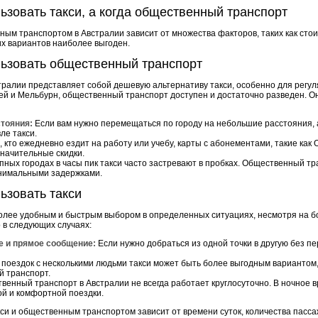
ьзовать такси, а когда общественный транспорт
ым транспортом в Австралии зависит от множества факторов, таких как стоим
их вариантов наиболее выгоден.
льзовать общественный транспорт
ралии представляет собой дешевую альтернативу такси, особенно для регул
дней и Мельбурн, общественный транспорт доступен и достаточно разведен. 
стояния:
Если вам нужно перемещаться по городу на небольшие расстояния, 
ле такси.
, кто ежедневно ездит на работу или учебу, карты с абонементами, такие как O
начительные скидки.
пных городах в часы пик такси часто застревают в пробках. Общественный тр
инимальными задержками.
ьзовать такси
более удобным и быстрым выбором в определенных ситуациях, несмотря на б
 в следующих случаях:
е и прямое сообщение:
Если нужно добраться из одной точки в другую без пе
поездок с несколькими людьми такси может быть более выгодным вариантом,
й транспорт.
енный транспорт в Австралии не всегда работает круглосуточно. В ночное 
й и комфортной поездки.
си и общественным транспортом зависит от времени суток, количества пасс