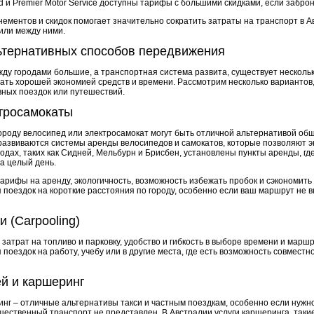
 и Premier Motor Service доступны тарифы с большими скидками, если забро
ментов и скидок помогает значительно сократить затраты на транспорт в Ав
или между ними.
ьтернативных способов передвижения
жду городами большие, а транспортная система развита, существует несколь
ать хорошей экономией средств и времени. Рассмотрим несколько вариантов,
ных поездок или путешествий.
ктросамокаты
городу велосипед или электросамокат могут быть отличной альтернативой об
 развиваются системы аренды велосипедов и самокатов, которые позволяют 
родах, таких как Сидней, Мельбурн и Брисбен, установлены пункты аренды, гд
на целый день.
арифы на аренду, экологичность, возможность избежать пробок и сэкономить
 поездок на короткие расстояния по городу, особенно если ваш маршрут не в
 (Carpooling)
затрат на топливо и парковку, удобство и гибкость в выборе времени и маршр
 поездок на работу, учебу или в другие места, где есть возможность совмест
й и каршеринг
нг – отличные альтернативы такси и частным поездкам, особенно если нужн
щественный транспорт не представлен. В Австралии услуги каршеринга, такие 