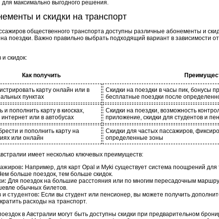
ы для максимально выгодного решения.
нементы и скидки на транспорт
ссажиров общественного транспорта доступны различные абонементы и скид
 на поездки. Важно правильно выбрать подходящий вариант в зависимости о
и скидок:
Как получить
Преимущес
истрировать карту онлайн или в
Скидки на поездки в часы пик, бонусы п
альных пунктах
бесплатные поездки после определенно
ь и пополнить карту в киосках,
Скидки на поездки, возможность контро
 интернет или в автобусах
приложение, скидки для студентов и пе
рести и пополнить карту на
Скидки для частых пассажиров, фиксиро
иях или онлайн
определенные зоны
встралии имеет несколько ключевых преимуществ:
сажиров:
Например, для карт Opal и Myki существует система поощрений для 
Чем больше поездок, тем больше скидок.
ки:
Для поездок на большие расстояния или по многим пересадочным маршр
шевле обычных билетов.
 и студентов:
Если вы студент или пенсионер, вы можете получить дополнит
кратить расходы на транспорт.
поездок в Австралии могут быть доступны скидки при предварительном брон