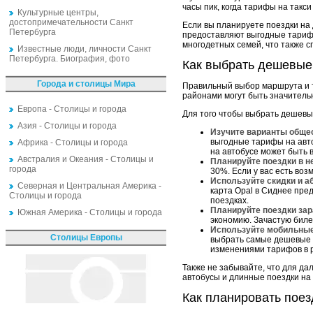
часы пик, когда тарифы на такси
Культурные центры,
достопримечательности Санкт
Если вы планируете поездки на 
Петербурга
предоставляют выгодные тарифы
многодетных семей, что также с
Известные люди, личности Санкт
Петербурга. Биография, фото
Как выбрать дешевые
Города и столицы Мира
Правильный выбор маршрута и тр
районами могут быть значитель
Европа - Столицы и города
Для того чтобы выбрать дешевы
Азия - Столицы и города
Изучите варианты общес
выгодные тарифы на авто
Африка - Столицы и города
на автобусе может быть в
Австралия и Океания - Столицы и
Планируйте поездки в н
города
30%. Если у вас есть во
Используйте скидки и а
Северная и Центральная Америка -
карта Opal в Сиднее пре
Столицы и города
поездках.
Планируйте поездки зар
Южная Америка - Столицы и города
экономию. Зачастую бил
Используйте мобильные
Столицы Европы
выбрать самые дешевые 
изменениями тарифов в 
Также не забывайте, что для д
автобусы и длинные поездки на
Как планировать поез