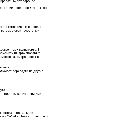
нировать билет заранее.
стралии, особенно для тех, кто
ко альтернативных способов
 которые стоит учесть при
щественному транспорту. В
экономить на транспортных
е можно взять транспорт в
 время.
ключает пересадки на другие
ута.
ного передвижения с другими
о проехать на дальние
как GoGet и Flexicar, позволяют