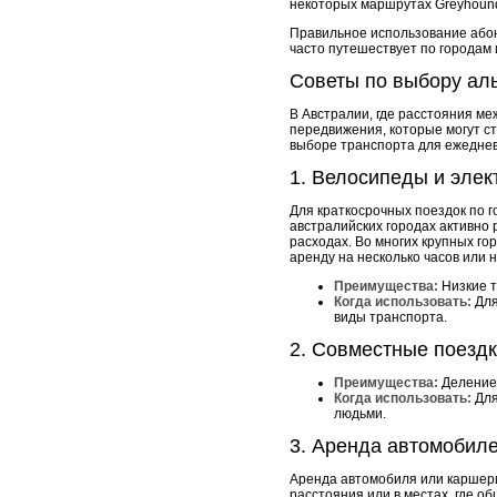
некоторых маршрутах Greyhound
Правильное использование абоне
часто путешествует по городам 
Советы по выбору ал
В Австралии, где расстояния ме
передвижения, которые могут ст
выборе транспорта для ежеднев
1. Велосипеды и эле
Для краткосрочных поездок по 
австралийских городах активно
расходах. Во многих крупных го
аренду на несколько часов или 
Преимущества:
Низкие т
Когда использовать:
Для
виды транспорта.
2. Совместные поездки
Преимущества:
Деление 
Когда использовать:
Для
людьми.
3. Аренда автомобиле
Аренда автомобиля или каршери
расстояния или в местах, где об