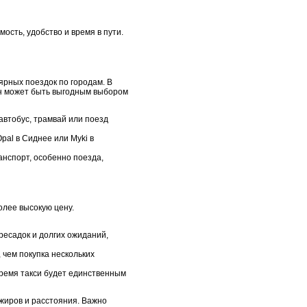
ость, удобство и время в пути.
ярных поездок по городам. В
Он может быть выгодным выбором
автобус, трамвай или поезд
pal в Сиднее или Myki в
анспорт, особенно поезда,
олее высокую цену.
ресадок и долгих ожиданий,
 чем покупка нескольких
время такси будет единственным
ажиров и расстояния. Важно