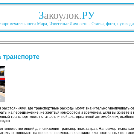
З
акоулок.
РУ
опримечательности Мира, Известные Личности - Статьи, фото, путеводи
а транспорте
и расстояниями, где транспортные расходы могут значительно увеличивать с
раты на передвижение, не жертвуя комфортом и временем. Если вы живете в к
нный транспорт может стать отличной альтернативой автомобилям, особенн
ездок.
ют множество опций для снижения транспортных затрат. Например, использо
ительно экономить на проезде, предоставляя скидки для постоянных пользов