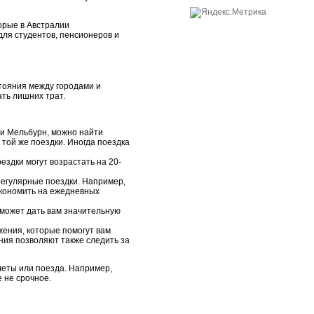
орые в Австралии
ля студентов, пенсионеров и
стояния между городами и
ть лишних трат.
ли Мельбурн, можно найти
той же поездки. Иногда поездка
ездки могут возрастать на 20-
регулярные поездки. Например,
экономить на ежедневных
 может дать вам значительную
ения, которые помогут вам
ия позволяют также следить за
леты или поезда. Например,
 не срочное.