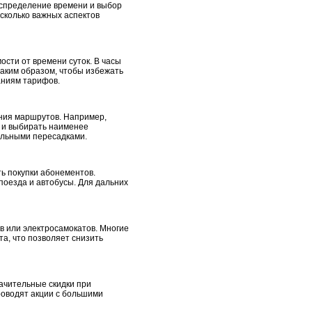
аспределение времени и выбор
сколько важных аспектов
ости от времени суток. В часы
 таким образом, чтобы избежать
аниям тарифов.
ния маршрутов. Например,
 и выбирать наименее
альными пересадками.
ь покупки абонементов.
 поезда и автобусы. Для дальних
в или электросамокатов. Многие
а, что позволяет снизить
ачительные скидки при
роводят акции с большими