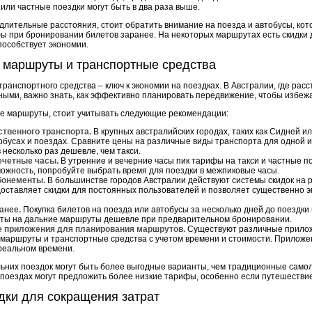
 или частные поездки могут быть в два раза выше.
длительные расстояния, стоит обратить внимание на поезда и автобусы, кот
 при бронировании билетов заранее. На некоторых маршрутах есть скидки д
пособствует экономии.
 маршруты и транспортные средства
анспортного средства – ключ к экономии на поездках. В Австралии, где рас
ными, важно знать, как эффективно планировать передвижение, чтобы избежа
е маршруты, стоит учитывать следующие рекомендации:
твенного транспорта.
В крупных австралийских городах, таких как Сидней и
бусах и поездах. Сравните цены на различные виды транспорта для одной и 
 несколько раз дешевле, чем такси.
ечетные часы.
В утренние и вечерние часы пик тарифы на такси и частные по
зможность, попробуйте выбрать время для поездки в межпиковые часы.
бонементы.
В большинстве городов Австралии действуют системы скидок на 
доставляет скидки для постоянных пользователей и позволяет существенно 
анее.
Покупка билетов на поезда или автобусы за несколько дней до поездки
еты на дальние маршруты дешевле при предварительном бронировании.
 приложения для планирования маршрутов.
Существуют различные прилож
маршруты и транспортные средства с учетом времени и стоимости. Приложен
реальном времени.
альних поездок могут быть более выгодные варианты, чем традиционные само
 поездах могут предложить более низкие тарифы, особенно если путешествие
дки для сокращения затрат