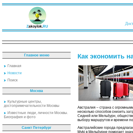
Дост
Z
akoylok.
RU
Как экономить н
Главное меню
Главная
Новости
Поиск
Москва
Культурные центры,
достопримечательности Москвы
Австралия – страна с огромным
несколько способов снизить зат
Известные люди, личности Москвы.
Сидней или Мельбурн, обществе
Биография и фото
выбору маршрутов и времени по
Санкт Петербург
Австралийские города предлага
Myki в Мельбурне помогает знач