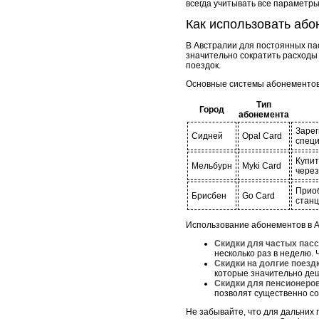
всегда учитывать все параметр
Как использовать або
В Австралии для постоянных па
значительно сократить расходы
поездок.
Основные системы абонементов 
Тип
Город
абонемента
Зарег
Сидней
Opal Card
специ
Купит
Мельбурн
Myki Card
через
Приоб
Брисбен
Go Card
станц
Использование абонементов в А
Скидки для частых пас
несколько раз в неделю. 
Скидки на долгие поезд
которые значительно де
Скидки для пенсионеров
позволят существенно со
Не забывайте, что для дальних 