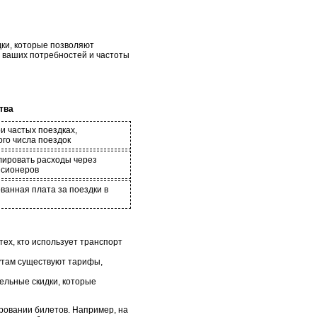
ки, которые позволяют
т ваших потребностей и частоты
тва
ри частых поездках,
го числа поездок
лировать расходы через
нсионеров
ванная плата за поездки в
тех, кто использует транспорт
утам существуют тарифы,
ельные скидки, которые
ировании билетов. Например, на