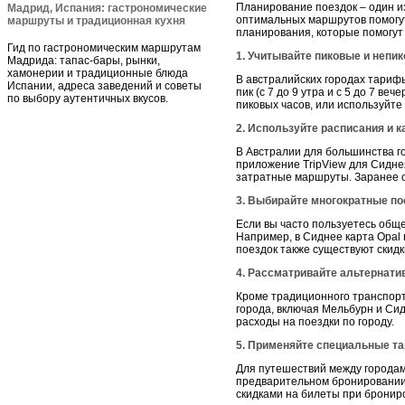
Планирование поездок – один и
Мадрид, Испания: гастрономические
оптимальных маршрутов помогут
маршруты и традиционная кухня
планирования, которые помогут 
Гид по гастрономическим маршрутам
1. Учитывайте пиковые и непи
Мадрида: тапас-бары, рынки,
хамонерии и традиционные блюда
В австралийских городах тарифы
Испании, адреса заведений и советы
пик (с 7 до 9 утра и с 5 до 7 в
по выбору аутентичных вкусов.
пиковых часов, или используйт
2. Используйте расписания и 
В Австралии для большинства 
приложение TripView для Сидне
затратные маршруты. Заранее о
3. Выбирайте многократные п
Если вы часто пользуетесь общ
Например, в Сиднее карта Opal 
поездок также существуют скидк
4. Рассматривайте альтернат
Кроме традиционного транспорт
города, включая Мельбурн и Сид
расходы на поездки по городу.
5. Применяйте специальные т
Для путешествий между городам
предварительном бронировании.
скидками на билеты при бронир