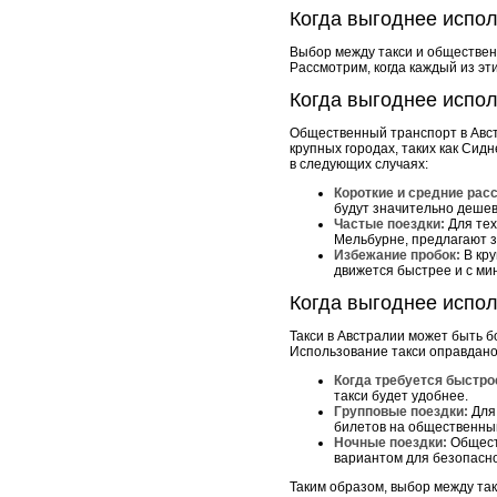
Когда выгоднее испол
Выбор между такси и общественн
Рассмотрим, когда каждый из эт
Когда выгоднее испо
Общественный транспорт в Авст
крупных городах, таких как Си
в следующих случаях:
Короткие и средние рас
будут значительно дешев
Частые поездки:
Для тех
Мельбурне, предлагают з
Избежание пробок:
В кру
движется быстрее и с м
Когда выгоднее испол
Такси в Австралии может быть 
Использование такси оправдано
Когда требуется быстро
такси будет удобнее.
Групповые поездки:
Для 
билетов на общественны
Ночные поездки:
Обществ
вариантом для безопасно
Таким образом, выбор между так