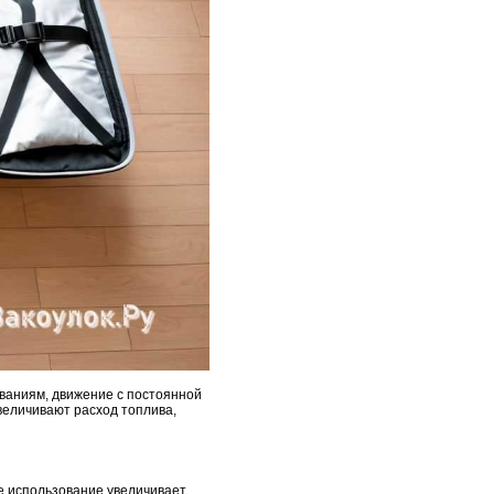
ованиям, движение с постоянной
величивают расход топлива,
е использование увеличивает