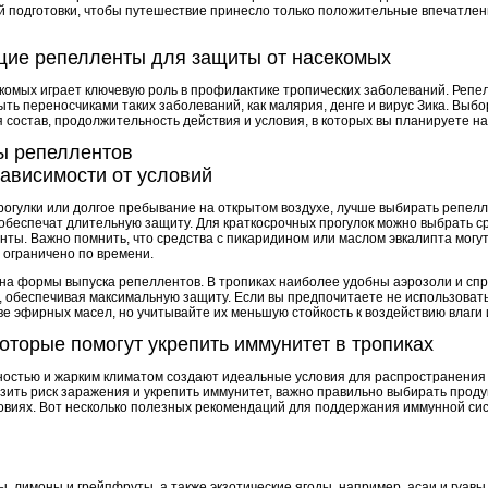
й подготовки, чтобы путешествие принесло только положительные впечатлен
щие репелленты для защиты от насекомых
екомых играет ключевую роль в профилактике тропических заболеваний. Реп
быть переносчиками таких заболеваний, как малярия, денге и вирус Зика. Выб
я состав, продолжительность действия и условия, в которых вы планируете н
ы репеллентов
ависимости от условий
рогулки или долгое пребывание на открытом воздухе, лучше выбирать репел
и обеспечат длительную защиту. Для краткосрочных прогулок можно выбрать 
ты. Важно помнить, что средства с пикаридином или маслом эвкалипта могут
е ограничено по времени.
 на формы выпуска репеллентов. В тропиках наиболее удобны аэрозоли и сп
, обеспечивая максимальную защиту. Если вы предпочитаете не использоват
 эфирных масел, но учитывайте их меньшую стойкость к воздействию влаги 
которые помогут укрепить иммунитет в тропиках
жностью и жарким климатом создают идеальные условия для распространени
зить риск заражения и укрепить иммунитет, важно правильно выбирать проду
ловиях. Вот несколько полезных рекомендаций для поддержания иммунной си
ы, лимоны и грейпфруты, а также экзотические ягоды, например, асаи и гуавы