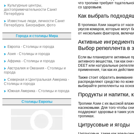
что тропики требуют тщательно
Культурные центры,
со здоровьем.
достопримечательности Санкт
Петербурга
Как выбрать подходя
Известные люди, личности Санкт
В тропиках Азии защита от нас
Петербурга. Биография, фото
укусов комаров, которые могут 
от нескольких факторов, включа
Города и столицы Мира
Активные ингредиент
Европа - Столицы и города
Выбор репеллента в з
Азия - Столицы и города
Если вы планируете активные п
Африка - Столицы и города
активного вещества, так как он
DEET или натуральные репеллен
Австралия и Океания - Столицы и
применения, так как их действи
города
Также стоит обратить внимание
Северная и Центральная Америка -
распределяют средство по коже
Столицы и города
выбирайте репелленты на основе
Южная Америка - Столицы и города
Продукты и напитки, 
Столицы Европы
Тропики Азии с их высокой вла
насекомыми. Для того чтобы сни
поддержат здоровье в таких ус
тропиках.
Цитрусовые и ягоды
Цитрусовые, такие как апельсин