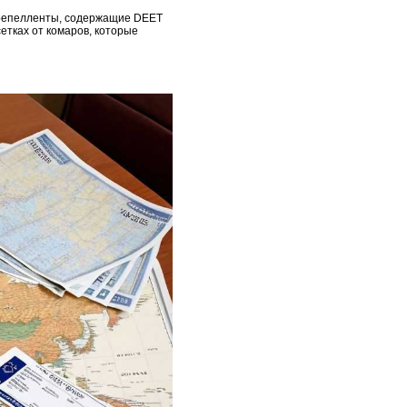
е репелленты, содержащие DEET
етках от комаров, которые