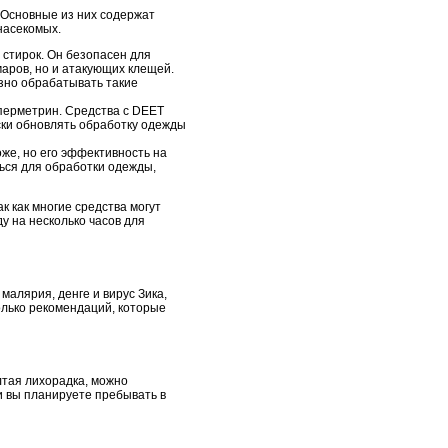
 Основные из них содержат
насекомых.
 стирок. Он безопасен для
аров, но и атакующих клещей.
езно обрабатывать такие
 перметрин. Средства с DEET
ски обновлять обработку одежды
оже, но его эффективность на
ться для обработки одежды,
к как многие средства могут
 на несколько часов для
малярия, денге и вирус Зика,
олько рекомендаций, которые
лтая лихорадка, можно
и вы планируете пребывать в