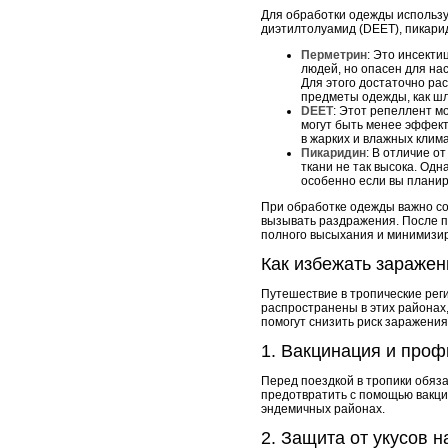
Для обработки одежды использу
диэтилтолуамид (DEET), пикари
Перметрин
: Это инсекти
людей, но опасен для на
Для этого достаточно ра
предметы одежды, как шля
DEET
: Этот репеллент м
могут быть менее эффект
в жарких и влажных климат
Пикаридин
: В отличие о
ткани не так высока. Од
особенно если вы планир
При обработке одежды важно соб
вызывать раздражения. После п
полного высыхания и минимизир
Как избежать зараже
Путешествие в тропические реги
распространены в этих районах
помогут снизить риск заражения
1. Вакцинация и проф
Перед поездкой в тропики обяза
предотвратить с помощью вакци
эндемичных районах.
2. Защита от укусов 