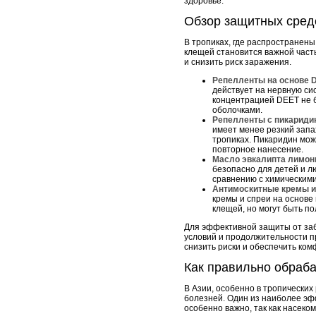
здоровье.
Обзор защитных средс
В тропиках, где распространены
клещей становится важной част
и снизить риск заражения.
Репелленты на основе 
действует на нервную си
концентрацией DEET не б
оболочками.
Репелленты с пикариди
имеет менее резкий запа
тропиках. Пикаридин мож
повторное нанесение.
Масло эвкалипта лимон
безопасно для детей и л
сравнению с химическими
Антимоскитные кремы и
кремы и спреи на основе 
клещей, но могут быть п
Для эффективной защиты от заб
условий и продолжительности п
снизить риски и обеспечить ком
Как правильно обраб
В Азии, особенно в тропических
болезней. Один из наиболее эф
особенно важно, так как насеком