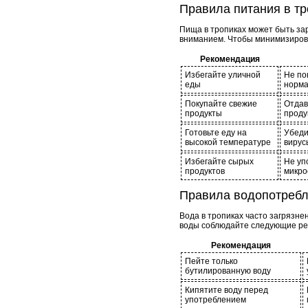
Правила питания в тр
Пища в тропиках может быть за
вниманием. Чтобы минимизиров
Рекомендация
Избегайте уличной
Не по
еды
норма
Покупайте свежие
Отдав
продукты
проду
Готовьте еду на
Убеди
высокой температуре
вирус
Избегайте сырых
Не уп
продуктов
микро
Правила водопотребл
Вода в тропиках часто загрязне
воды соблюдайте следующие ре
Рекомендация
Пейте только
бутилированную воду
Кипятите воду перед
употреблением