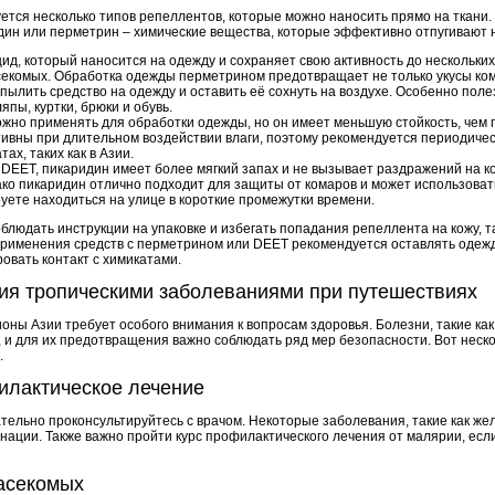
ется несколько типов репеллентов, которые можно наносить прямо на ткани.
дин или перметрин – химические вещества, которые эффективно отпугивают 
цид, который наносится на одежду и сохраняет свою активность до нескольких
секомых. Обработка одежды перметрином предотвращает не только укусы ком
спылить средство на одежду и оставить её сохнуть на воздухе. Особенно пол
пы, куртки, брюки и обувь.
ожно применять для обработки одежды, но он имеет меньшую стойкость, чем
ивны при длительном воздействии влаги, поэтому рекомендуется периодиче
ах, таких как в Азии.
т DEET, пикаридин имеет более мягкий запах и не вызывает раздражений на к
нако пикаридин отлично подходит для защиты от комаров и может использова
уете находиться на улице в короткие промежутки времени.
людать инструкции на упаковке и избегать попадания репеллента на кожу, та
рименения средств с перметрином или DEET рекомендуется оставлять одежду
овать контакт с химикатами.
ния тропическими заболеваниями при путешествиях
оны Азии требует особого внимания к вопросам здоровья. Болезни, такие как 
, и для их предотвращения важно соблюдать ряд мер безопасности. Вот неск
.
илактическое лечение
тельно проконсультируйтесь с врачом. Некоторые заболевания, такие как же
нации. Также важно пройти курс профилактического лечения от малярии, есл
насекомых