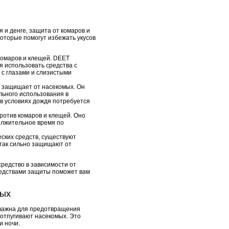
 и денге, защита от комаров и
оторые помогут избежать укусов
комаров и клещей. DEET
я использовать средства с
 с глазами и слизистыми
о защищает от насекомых. Он
льного использования в
 в условиях дождя потребуется
против комаров и клещей. Оно
олжительное время по
еских средств, существуют
 так сильно защищают от
редство в зависимости от
редствами защиты поможет вам
мых
и важна для предотвращения
отпугивают насекомых. Это
и ночи.