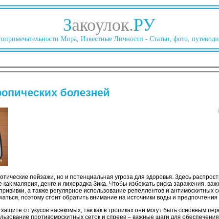
З
акоулок.
РУ
опримечательности Мира, Известные Личности - Статьи, фото, путеводи
ропических болезней
кзотические пейзажи, но и потенциальная угроза для здоровья. Здесь распро
как малярия, денге и лихорадка Зика. Чтобы избежать риска заражения, важ
 прививки, а также регулярное использование репеллентов и антимоскитных 
чаться, поэтому стоит обратить внимание на источники воды и предпочтения 
защите от укусов насекомых, так как в тропиках они могут быть основным пе
льзование противомоскитных сеток и спреев – важные шаги для обеспечения