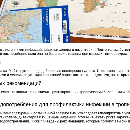
ыть источником инфекций, таких как холера и дизентерия. Пейте только бути
й еды, особенно если она не была приготовлена при высоких температурах.
ы
пиках. Мойте руки перед едой и после посещения туалета. Использование ан
ями и минимизирует риск заражений через контакт с предметами, на которых 
ых рекомендаций
 сможете значительно снизить риск заражения тропическими болезнями и об
.
одопотребления для профилактики инфекций в тропи
ими температурами и повышенной влажностью, что создаёт благоприятные ус
как холера, дизентерия и кишечные инфекции. Чтобы избежать риска зараже
водопотребления. Ниже приведены рекомендации, которые помогут вам сниз