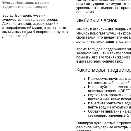
Бургас, Болгария: музеи и
помогает укрепить иммунитет и
художественные галереи
уровень антиоксидантов в орган
организма.
Бургас, Болгария: музеи и
художественные галереи города.
Имбирь и чеснок
Археологический, исторический и
этнографический музеи, выставочные
Имбирь и чеснок – два мощных 
залы и коллекции болгарского искусства
Имбирь помогает улучшить кров
для ценителей…
свойствами, что делает его нез
дополнительной защиты органи
Кроме того, для поддержания зд
зеленого чая. Эти напитки пом
помнить, что в условиях жарког
в достаточных количествах.
Какие меры предосто
Проконсультируйтесь с в
возможных заболеваний, 
Используйте репелленты
активных веществ (DEET 
Одевайтесь правильно. В
насекомыми. Также исполь
Избегайте контакта с во
пейте воду из открытых и
Обратите внимание на ед
свежеприготовленные блю
Планируя путешествие в тропик
регионов. Регулярные осмотры, 