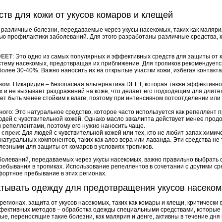
тв для кожи от укусов комаров и клещей
 различные болезни, передаваемые через укусы насекомых, таких как малярия
ью профилактики заболеваний. Для этого разработаны различные средства, к
DEET
: Это одно из самых популярных и эффективных средств для защиты от 
стему насекомых, предотвращая их приближение. Для тропиков рекомендуетс
олее 30-40%. Важно наносить их на открытые участки кожи, избегая контакта
ном
: Пикаридин – безопасная альтернатива DEET, которая также эффективн
х и не вызывает раздражений на коже, что делает его подходящим для длите
ет быть менее стойким к влаге, поэтому при интенсивном потоотделении или
ного
: Это натуральное средство, которое часто используется как репеллент 
юдей с чувствительной кожей. Однако масло эвкалипта действует менее прод
 репеллентами, поэтому его нужно наносить чаще.
 спреи
: Для людей с чувствительной кожей или тех, кто не любит запах химич
натуральных компонентов, таких как алоэ вера или лаванда. Эти средства не
олезными для защиты от комаров в условиях тропиков.
олеваний, передаваемых через укусы насекомых, важно правильно выбрать с
ребывания в тропиках. Использование репеллентов в сочетании с другими с
фортное пребывание в этих регионах.
атывать одежду для предотвращения укусов насеко
 регионах, защита от укусов насекомых, таких как комары и клещи, критическ
фективных методов – обработка одежды специальными средствами, которые 
ые, переносящие такие болезни, как малярия и денге, активны в течение дня 