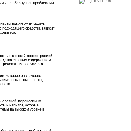
ия и не обернулось проблемами
елленты помогают избежать
ор подходящего средства зависит
аходиться.
ленты с высокой концентрацией
средство с низким содержанием
 требовать более частого
реи, которые равномерно
ь химические компоненты,
и пота.
я болезней, переносимых
кты и напитки, которые
стемы на высоком уровне в
, богаты витамином C, который