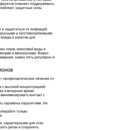
х фруктов поможет поддерживать
 ослабляют защитные силы
т и защититься от инфекций.
ирусными и противогрибковыми
 блюда и напитки для
их соков, кокосовой воды и
аминами и минералами. Важно
живания, нужно пить регулярно и
ионов
ит профилактическое лечение от
а с высокой концентрацией
хе в вечернее время.
 минимизировать контакт с
ыть заражена паразитами. Не
ыбирайте только
и.
и, характерными для этих
зить риски и сохранить