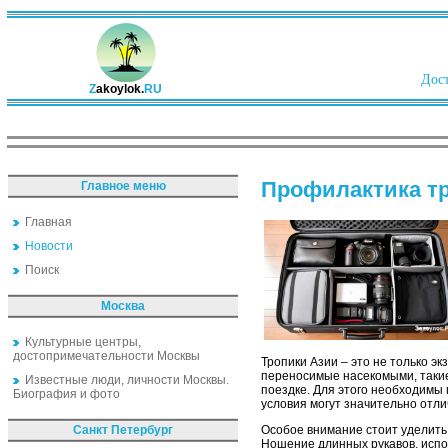
Дост
Z
akoylok.
RU
Профилактика т
Главное меню
Главная
Новости
Поиск
Москва
Культурные центры,
достопримечательности Москвы
Тропики Азии – это не только э
переносимые насекомыми, такие 
Известные люди, личности Москвы.
поездке. Для этого необходимы
Биография и фото
условия могут значительно отли
Санкт Петербург
Особое внимание стоит уделить 
Ношение длинных рукавов, испо