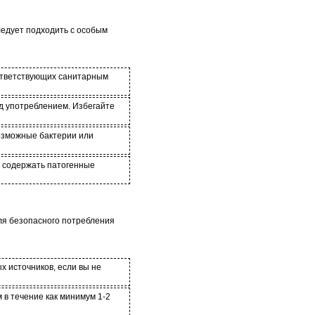
ледует подходить с особым
соответствующих санитарным
д употреблением. Избегайте
возможные бактерии или
т содержать патогенные
Для безопасного потребления
х источников, если вы не
 в течение как минимум 1-2