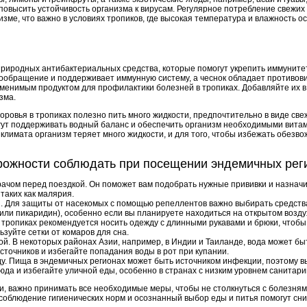
 повысить устойчивость организма к вирусам. Регулярное потребление свежи
изме, что важно в условиях тропиков, где высокая температура и влажность
природных антибактериальных средства, которые помогут укрепить иммуните
ообращение и поддерживает иммунную систему, а чеснок обладает противов
аменимым продуктом для профилактики болезней в тропиках. Добавляйте их в
зма.
оровья в тропиках полезно пить много жидкости, предпочтительно в виде свеж
огут поддерживать водный баланс и обеспечить организм необходимыми вит
о климата организм теряет много жидкости, и для того, чтобы избежать обезво
рожности соблюдать при посещении эндемичных рег
рачом перед поездкой. Он поможет вам подобрать нужные прививки и назнач
таких как малярия.
. Для защиты от насекомых с помощью репеллентов важно выбирать средств
или пикаридин), особенно если вы планируете находиться на открытом возду
 тропиках рекомендуется носить одежду с длинными рукавами и брюки, чтобы
зуйте сетки от комаров для сна.
дой. В некоторых районах Азии, например, в Индии и Таиланде, вода может б
сточников и избегайте попадания воды в рот при купании.
у. Пища в эндемичных регионах может быть источником инфекции, поэтому в
да и избегайте уличной еды, особенно в странах с низким уровнем санитари
и, важно принимать все необходимые меры, чтобы не столкнуться с болезням
соблюдение гигиенических норм и осознанный выбор еды и питья помогут сни