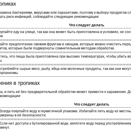
опиках
ражена бактериями, вирусами или паразитами, поэтому к выбору продуктов с
ать риск инфекций, соблюдайте следующие рекомендации:
Что следует делать
купайте еду на улице, так как она может быть приготовлена в условиях, не 
м.
айте предпочтение свежим фруктам и овощам, которые можно очистить пере
ктов, которые были подвергнуты сомнительным методам обработки.
тесь, что пища была приготовлена при высоких температурах, чтобы убить 
ы.
отребляйте сырые мясо, рыбу, яйца или молочные продукты, так как они могу
организмы.
ения в тропиках
на, и пить её без предварительной обработки может привести к заражению. 
комендации:
Что следует делать
Всегда покупайте воду в герметичной упаковке. Избегайте пить воду из местны
уверены в её безопасности.
Если нет доступа к бутилированной воде, кипятите воду перед употреблением
минут.