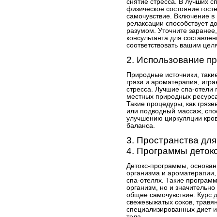
снятие стресса. В лучших с
физическое состояние госте
самочувствие. Включение в 
релаксации способствует д
разумом. Уточните заранее,
консультанта для составлен
соответствовать вашим цел
2. Использование п
Природные источники, таки
грязи и ароматерапия, игр
стресса. Лучшие спа-отели
местных природных ресурса
Такие процедуры, как гряз
или подводный массаж, спо
улучшению циркуляции кров
баланса.
3. Пространства дл
4. Программы деток
Детокс-программы, основа
организма и ароматерапии,
спа-отелях. Такие программ
организм, но и значительно
общее самочувствие. Курс 
свежевыжатых соков, травян
специализированных диет и
тела.