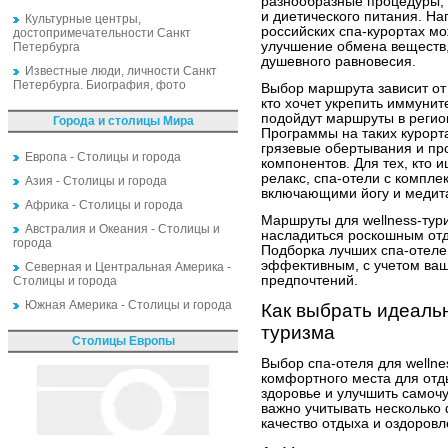
разнообразные процедуры, 
и диетического питания. На
Культурные центры,
российских спа-курортах м
достопримечательности Санкт
улучшение обмена веществ,
Петербурга
душевного равновесия.
Известные люди, личности Санкт
Петербурга. Биография, фото
Выбор маршрута зависит от 
кто хочет укрепить иммунит
подойдут маршруты в регио
Города и столицы Мира
Программы на таких курорт
грязевые обертывания и пр
Европа - Столицы и города
компонентов. Для тех, кто 
релакс, спа-отели с компле
Азия - Столицы и города
включающими йогу и медит
Африка - Столицы и города
Маршруты для wellness-тури
Австралия и Океания - Столицы и
насладиться роскошным отды
города
Подборка лучших спа-отеле
эффективным, с учетом ваш
Северная и Центральная Америка -
предпочтений.
Столицы и города
Южная Америка - Столицы и города
Как выбрать идеальн
туризма
Столицы Европы
Выбор спа-отеля для wellne
комфортного места для отды
здоровье и улучшить самочу
важно учитывать несколько 
качество отдыха и оздоровл