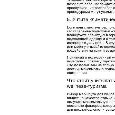
Успешный wellness-туризм з
позвольте себе наслаждать
прослушивание расслабляю
процедурами могут усилить
5. Учтите климатиче
Если ваш спа-отель распол
стоит заранее подготовитьс
планируете спа-отдых в гор
подходящей одежде и о том
изменению давления. В слу
или моря учитывайте возмо
воздействия на кожу и возь
Приятный и полноценный we
подготовки, поэтому тщател
Это позволит вам не только
достичь максимально полож
настроения.
Что стоит учитыват
wellness-туризма
Выбор маршрута для wellnes
влияет на качество отдыха 
получить максимальную пол
несколько факторов, котор
для восстановления и рела