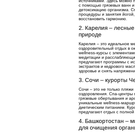
источниками. Здесь можно п
с помощью грязевых ванн и
детоксикацию организма. 
процедуры и занятия йогой,
восстановить гармонию.
2. Карелия – лесные
природе
Карелия – это идеальное ме
оздоровительный отдых в о
wellness-курсы с элементам
медитации и расслабляющие
предлагают программы с ис
экстрактов и кедрового мас
здоровье и снять напряжени
3. Сочи – курорты 
Сочи – это не только пляжи
оздоровления. Спа-центры 
грязевые обертывания и ар
уникальные wellness-маршр
диетическим питанием. Кур
предлагают отдых с полной
4. Башкортостан – 
для очищения орган