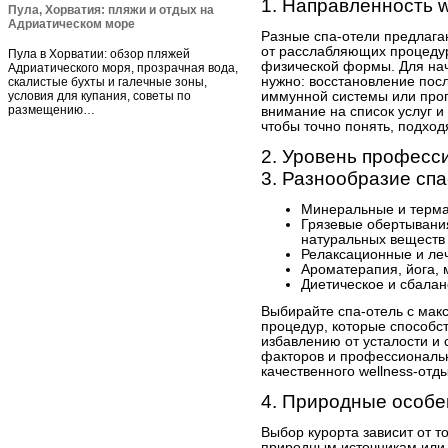
1. Направленность 
Пула, Хорватия: пляжи и отдых на
Адриатическом море
Разные спа-отели предлага
от расслабляющих процедур
Пула в Хорватии: обзор пляжей
физической формы. Для нач
Адриатического моря, прозрачная вода,
нужно: восстановление посл
скалистые бухты и галечные зоны,
условия для купания, советы по
иммунной системы или про
размещению…
внимание на список услуг и
чтобы точно понять, подход
2. Уровень професс
3. Разнообразие спа
Минеральные и терма
Грязевые обертывани
натуральных веществ
Релаксационные и ле
Ароматерапия, йога,
Диетическое и сбала
Выбирайте спа-отель с ма
процедур, которые способс
избавлению от усталости и
факторов и профессиональн
качественного wellness-отд
4. Природные особе
Выбор курорта зависит от то
природным источникам или 