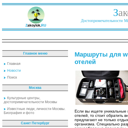
З
ак
Достопримечательности Ми
Z
akoylok.
RU
Маршруты для we
Главное меню
отелей
Главная
Новости
Поиск
Москва
Культурные центры,
достопримечательности Москвы
Известные люди, личности Москвы.
Если вы ищете уникальные 
Биография и фото
отелей, то стоит обратить 
предлагают не только отдых
Санкт Петербург
организма. Специально ра