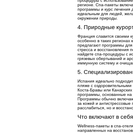
процедуры с использование
регионе. Спа-пакеты включ
программы и курс лечения д
идеальным для людей, жела
окружении природы.
4. Природные курор
Франция славится своими к
особенно в таких регионах 
предлагают программы для
стресса и восстановления п
найдете спа-процедуры с и
грязевых обертываний и ар
иммунную систему и очища
5. Специализирован
Испания идеально подходит 
пляже с оздоровительными
Коста-Бравы или Канарских
программы, основанные на 
Программы обычно включаю
за кожей и антистрессовые 
расслабиться, но и восстан
Что включают в себя
Wellness-пакеты в спа-отел
направленных на восстанов