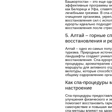
Башкортостан – это еще одн
эффективные программы wel
как Белорецк и Уфа, славя
лечебными грязями. В спа-
очищения организма, укре
восстановления сил с испо
курорты идеально подходят
восстановления после стрес
5. Алтай – горные с
восстановления и р
Алтай – одно из самых попу
туризма. Природные источни
ландшафты создают уникал
восстановления. Спа-курор
процедуры, ароматерапию 
маршруты для активного отд
велотуры, которые способ
общему оздоровлению орга
Как спа-процедуры м
настроение
Спа-процедуры предоставл
улучшения физического и э
помогают восстановить гар
самочувствие и повышая жи
спа-методы влияют на здор