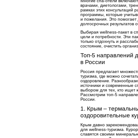
Многие спа-отели включают 
врачами, диетологами, тре
рамках этих консультаций 
программы, которые учитыв
и пожелания. Это помогает
долгосрочных результатов о
Выбирая wellness-пакет в с
цели и потребности. Эти п
только отдохнуть и расслаб
состояние, очистить органи
Топ-5 направлений 
в России
Россия предлагает множеств
туризма, где можно сочетат
оздоровление. Разнообрази
источники и современные с
выбором для тех, кто ищет 
Рассмотрим топ-5 направле
России.
1. Крым – термальн
оздоровительные к
Крым давно зарекомендовал
для wellness-туризма. Курор
славятся своими минераль