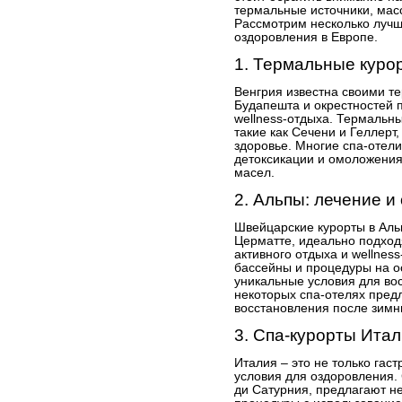
термальные источники, масс
Рассмотрим несколько лучш
оздоровления в Европе.
1. Термальные куро
Венгрия известна своими т
Будапешта и окрестностей 
wellness-отдыха. Термальн
такие как Сечени и Геллерт
здоровье. Многие спа-отел
детоксикации и омоложения
масел.
2. Альпы: лечение и
Швейцарские курорты в Аль
Церматте, идеально подход
активного отдыха и wellnes
бассейны и процедуры на о
уникальные условия для во
некоторых спа-отелях пред
восстановления после зимн
3. Спа-курорты Ита
Италия – это не только гаст
условия для оздоровления. 
ди Сатурния, предлагают не